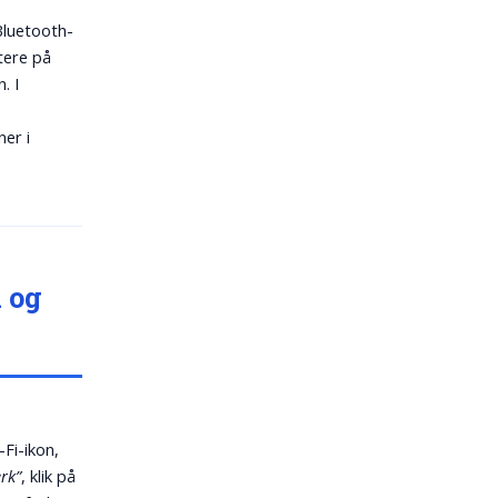
Bluetooth-
tere på
. I
ner i
 og
-Fi-ikon,
rk”
, klik på