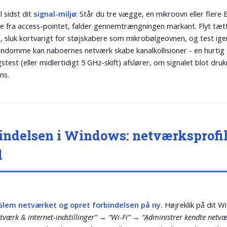
l sidst dit
signal-miljø
: Står du tre vægge, en mikroovn eller flere 
re fra access-pointet, falder gennemtrængningen markant. Flyt tæt
, sluk kortvarigt for støjskabere som mikrobølgeovnen, og test igen
ndomme kan naboernes netværk skabe kanalkollisioner - en hurtig
stest (eller midlertidigt 5 GHz-skift) afslører, om signalet blot druk
ns.
indelsen i Windows: netværksprofil
d
 Glem netværket og opret forbindelsen på ny.
Højreklik på dit Wi
tværk & internet-indstillinger”
→
“Wi-Fi”
→
“Administrer kendte netvæ