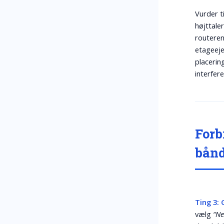
Vurder ti
højttale
routeren
etageeje
placering
interfere
Forb
bån
Ting 3:
vælg
“Ne