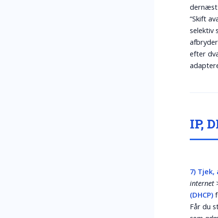
dernæst 
“Skift a
selektiv
afbryder
efter dv
adaptere
IP, 
7) Tjek
internet
(DHCP)
f
Får du s
som admi