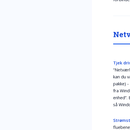
Netv
Tjek dri
“Netværk
kan du 
pakke) - 
fra Wind
enhed”. 
så Windo
Strømst
fluebene