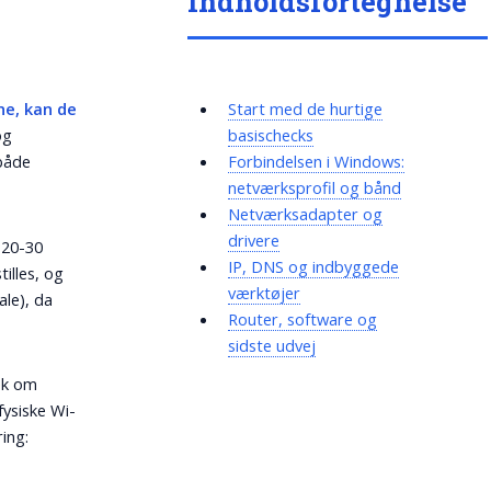
Indholdsfortegnelse
ne, kan de
Start med de hurtige
og
basischecks
 både
Forbindelsen i Windows:
netværksprofil og bånd
Netværksadapter og
drivere
 20-30
IP, DNS og indbyggede
illes, og
værktøjer
ale), da
Router, software og
sidste udvej
ek om
fysiske Wi-
ing: