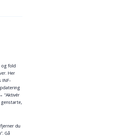
 og fold
ver
. Her
s INF-
opdatering
→ “Aktivér
 genstarte,
fjerner du
”. Gå