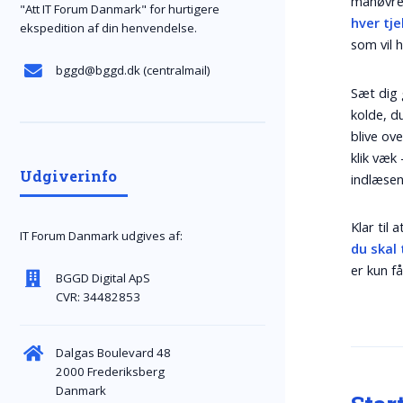
manøvrer
"Att IT Forum Danmark" for hurtigere
hver tj
ekspedition af din henvendelse.
som vil 
bggd@bggd.dk
(centralmail)
Sæt dig 
kolde, d
blive ov
klik væk
Udgiverinfo
indlæsen
Klar til 
IT Forum Danmark udgives af:
du skal 
er kun få
BGGD Digital ApS
CVR: 34482853
Dalgas Boulevard 48
2000 Frederiksberg
Danmark