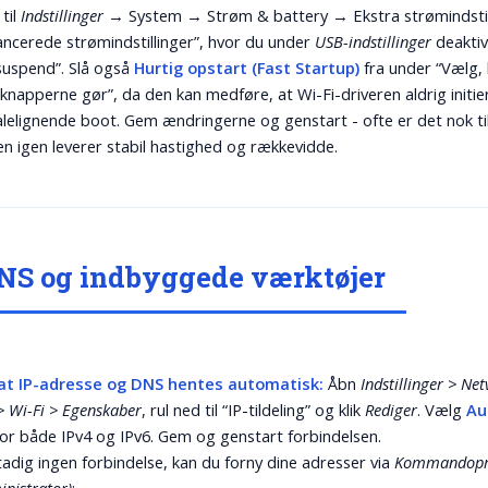
til
Indstillinger
→ System → Strøm & battery → Ekstra strømindsti
vancerede strømindstillinger”, hvor du under
USB-indstillinger
deaktiv
 suspend”. Slå også
Hurtig opstart (Fast Startup)
fra under “Vælg,
knapperne gør”, da den kan medføre, at Wi-Fi-driveren aldrig initie
alelignende boot. Gem ændringerne og genstart - ofte er det nok til
n igen leverer stabil hastighed og rækkevidde.
DNS og indbyggede værktøjer
, at IP-adresse og DNS hentes automatisk:
Åbn
Indstillinger > Ne
 > Wi-Fi > Egenskaber
, rul ned til “IP-tildeling” og klik
Rediger
. Vælg
Au
or både IPv4 og IPv6. Gem og genstart forbindelsen.
tadig ingen forbindelse, kan du forny dine adresser via
Kommandopr
nistrator)
: