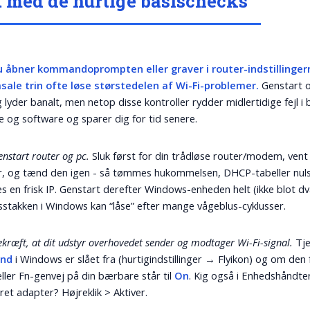
t med de hurtige basischecks
u åbner kommandoprompten eller graver i router-indstillinger
sale trin ofte løse størstedelen af Wi-Fi-problemer.
Genstart 
g lyder banalt, men netop disse kontroller rydder midlertidige fejl i
 og software og sparer dig for tid senere.
enstart router og pc.
Sluk først for din trådløse router/modem, vent
, og tænd den igen - så tømmes hukommelsen, DHCP-tabeller nulst
les en frisk IP. Genstart derefter Windows-enheden helt (ikke blot dv
stakken i Windows kan “låse” efter mange vågeblus-cyklusser.
ekræft, at dit udstyr overhovedet sender og modtager Wi-Fi-signal.
Tj
and
i Windows er slået fra (hurtigindstillinger → Flyikon) og om den 
eller Fn-genvej på din bærbare står til
On
. Kig også i Enhedshåndter
ret adapter? Højreklik > Aktiver.