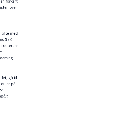
 en forkert
listen over
- ofte med
ns 5 / 6
k routerens
e
 roaming;
et, gå til
s du er på
vor
 målt