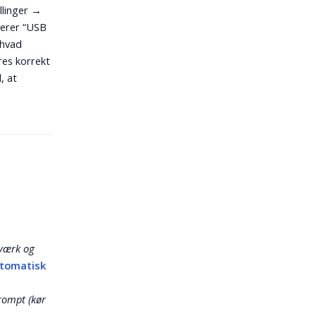
llinger →
erer “USB
 hvad
res korrekt
, at
tværk og
tomatisk
ompt (kør