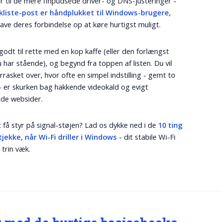
 til de mere finpudsede driver- og DNS-justeringer -
ekliste-post er håndplukket til Windows-brugere
,
have deres forbindelse op at køre hurtigst muligt.
godt til rette med en kop kaffe (eller den forlængst
u har stående), og begynd fra toppen af listen. Du vil
errasket over, hvor ofte en simpel indstilling - gemt to
 - er skurken bag hakkende videokald og evigt
de websider.
at få styr på signal-støjen? Lad os dykke ned i de
10 ting
tjekke, når Wi-Fi driller i Windows
- dit stabile Wi-Fi
 trin væk.