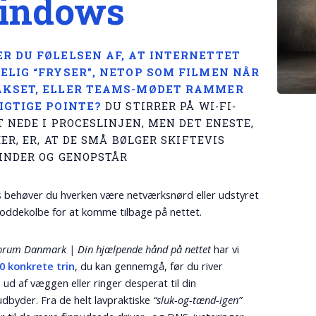
indows
R DU FØLELSEN AF, AT INTERNETTET
ELIG “FRYSER”, NETOP SOM FILMEN NÅR
KSET, ELLER TEAMS-MØDET RAMMER
IGTIGE POINTE?
DU STIRRER PÅ WI-FI-
T NEDE I PROCESLINJEN, MEN DET ENESTE,
ER, ER, AT DE SMÅ BØLGER SKIFTEVIS
INDER OG GENOPSTÅR
s behøver du hverken være netværksnørd eller udstyret
oddekolbe for at komme tilbage på nettet.
Forum Danmark | Din hjælpende hånd på nettet
har vi
0 konkrete trin
, du kan gennemgå, før du river
 ud af væggen eller ringer desperat til din
udbyder. Fra de helt lavpraktiske
“sluk-og-tænd-igen”