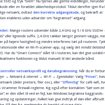
ske SSID og tryk
“Glem”
. Nu fjernes alle gemte indstillinger, herunder
ode eller en forældet sikkerhedsprotokol. Tilslut derefter igen fra 
lige netværk, indtast
den korrekte adgangskode
, og bekræft at
lsen etableres uden advarsler om “begrænset” adgang.
ndet:
Mange routere udsender både 2,4 GHz og 5 / 6 GHz SSID’er 
-6G” eller lignende suffix. 2,4 GHz rækker længst gennem vægge, me
r på højere hastighed og mindre interferens tæt på routeren. Tje
rationsside eller en Wi-Fi-scanner-app, og vælg det
mindst belasted
D. Har du “Smart Connect” slået til i routeren, kan det give ustabil
deaktivere funktionen og tilslut manuelt til det ønskede bånd.
 Kontroller netværksprofil og databegrænsning.
Når du er forbund
inger → Netværk & internet → Wi-Fi → Egenskaber
. Vælg
“Privat”
, hvi
tværk (deler printere, filer osv.), eller
“Offentlig”
for café-wifi, h
strammer firewall-reglerne. Kig også efter kontakten
“Sæt som en
se”
; er den slået til ved en fejl, kan Windows begrænse baggrunds-
sering og opdateringer, hvilket kan give indtryk af sløv eller afbrudt
lse. Slå den fra, medmindre du bevidst vil spare data.