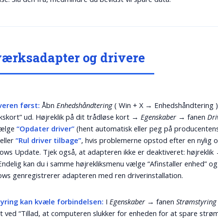
ærksadapter og drivere
veren først:
Åbn
Enhedshåndtering
( Win + X → Enhedshåndtering )
skort” ud. Højreklik på dit trådløse kort →
Egenskaber
→ fanen
Dri
vælge
“Opdater driver”
(hent automatisk eller peg på producenten
eller
“Rul driver tilbage”
, hvis problemerne opstod efter en nylig 
ows Update. Tjek også, at adapteren ikke er deaktiveret: højreklik 
Endelig kan du i samme højrekliksmenu vælge “Afinstaller enhed” og
ws genregistrerer adapteren med ren driver­installation.
yring kan kvæle forbindelsen:
I
Egenskaber
→ fanen
Strømstyring
t ved “Tillad, at computeren slukker for enheden for at spare strøm