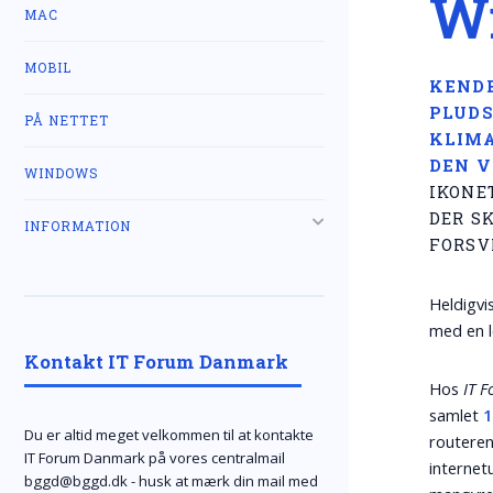
W
MAC
MOBIL
KENDE
PLUDS
PÅ NETTET
KLIMA
DEN V
WINDOWS
IKONE
DER SK
INFORMATION
FORSV
Heldigvi
med en l
Kontakt IT Forum Danmark
Hos
IT 
samlet
1
Du er altid meget velkommen til at kontakte
routeren
IT Forum Danmark på vores centralmail
internet
bggd@bggd.dk
- husk at mærk din mail med