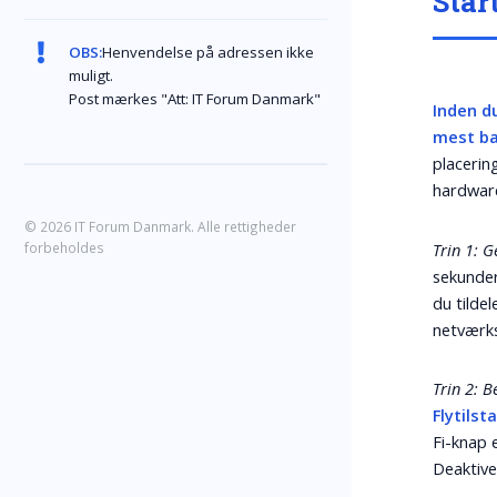
Star
OBS:
Henvendelse på adressen ikke
muligt.
Post mærkes "Att: IT Forum Danmark"
Inden d
mest ba
placerin
hardware
© 2026 IT Forum Danmark. Alle rettigheder
Trin 1: G
forbeholdes
sekunder
du tilde
netværks
Trin 2: B
Flytilst
Fi-knap 
Deaktive