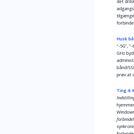
det dril
adgangsk
tilgænge
forbinde
Husk bå
“-5G”, “
GHz byde
administ
bånd/SSI
prøv at 
Ting 4:
Indstill
hjemmene
Windows 
forbindel
synkroni
forbinde