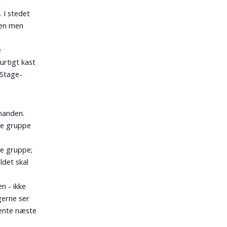
 I stedet
enen men
e
urtigt kast
 Stage-
nanden.
te gruppe
ve gruppe;
ldet skal
en - ikke
gerne ser
hente næste