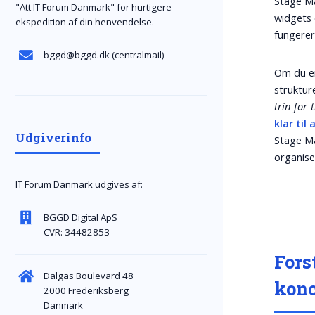
Stage Ma
"Att IT Forum Danmark" for hurtigere
widgets 
ekspedition af din henvendelse.
fungerer
bggd@bggd.dk
(centralmail)
Om du er 
struktur
trin-for-
klar til
Udgiverinfo
Stage M
organise
IT Forum Danmark udgives af:
BGGD Digital ApS
CVR: 34482853
Fors
Dalgas Boulevard 48
konc
2000 Frederiksberg
Danmark