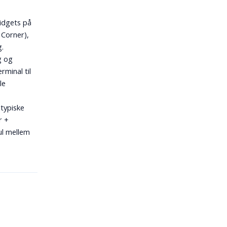
idgets på
 Corner),
g.
g og
rminal til
le
 typiske
r +
ul mellem