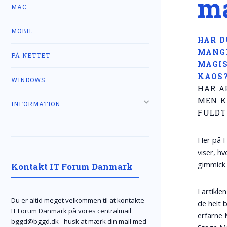
m
MAC
MOBIL
HAR D
MANGE
PÅ NETTET
MAGIS
KAOS
WINDOWS
HAR A
MEN K
INFORMATION
FULDT
Her på I
viser, h
gimmick 
Kontakt IT Forum Danmark
I artikle
Du er altid meget velkommen til at kontakte
de helt 
IT Forum Danmark på vores centralmail
erfarne 
bggd@bggd.dk
- husk at mærk din mail med