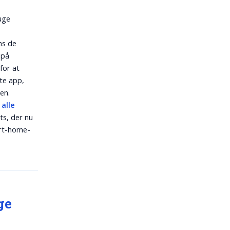
ruge
ns de
 på
for at
ste app,
en.
alle
ts, der nu
mart-home-
ge