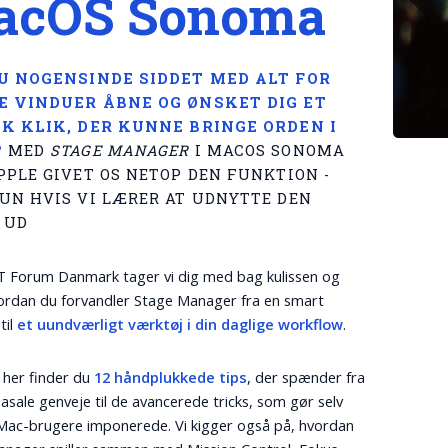
acOS Sonoma
U NOGENSINDE SIDDET MED ALT FOR
 VINDUER ÅBNE OG ØNSKET DIG ET
K KLIK, DER KUNNE BRINGE ORDEN I
?
MED
STAGE MANAGER
I MACOS SONOMA
PPLE GIVET OS NETOP DEN FUNKTION -
UN HVIS VI LÆRER AT UDNYTTE DEN
 UD
T Forum Danmark tager vi dig med bag kulissen og
vordan du forvandler Stage Manager fra en smart
til
et uundværligt værktøj i din daglige workflow
.
n her finder du
12 håndplukkede tips
, der spænder fra
basale genveje til de avancerede tricks, som gør selv
Mac-brugere imponerede. Vi kigger også på, hvordan