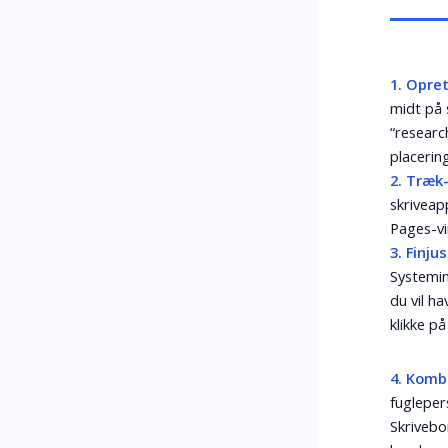
1. Opre
midt på 
“researc
placerin
2. Træk
skriveapp
Pages-vi
3. Finju
Systemin
du vil h
klikke p
4. Komb
fugleper
Skrivebor