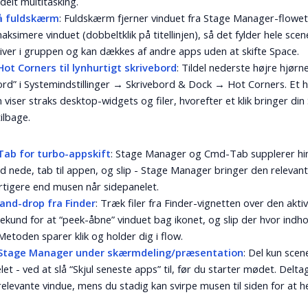
elt multitasking.
å fuldskærm
: Fuldskærm fjerner vinduet fra Stage Manager-flowet.
aksimere vinduet (dobbeltklik på titellinjen), så det fylder hele sc
liver i gruppen og kan dækkes af andre apps uden at skifte Space.
Hot Corners til lynhurtigt skrivebord
: Tildel nederste højre hjørn
ord” i Systemindstillinger → Skrivebord & Dock → Hot Corners. Et h
 viser straks desktop-widgets og filer, hvorefter et klik bringer din
ilbage.
Tab for turbo-appskift
: Stage Manager og Cmd-Tab supplerer hi
 nede, tab til appen, og slip - Stage Manager bringer den relevan
rtigere end musen når sidepanelet.
-and-drop fra Finder
: Træk filer fra Finder-vignetten over den akti
sekund for at “peek-åbne” vinduet bag ikonet, og slip der hvor indho
Metoden sparer klik og holder dig i flow.
 Stage Manager under skærmdeling/præsentation
: Del kun scen
let - ved at slå “Skjul seneste apps” til, før du starter mødet. Delta
relevante vindue, mens du stadig kan svirpe musen til siden for at 