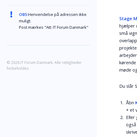
OBS:
Henvendelse på adressen ikke
Stage 
muligt.
hjælper 
Post mærkes "Att: IT Forum Danmark"
små vign
overlap
projekte
arbejder
kørende 
© 2026 IT Forum Danmark. Alle rettigheder
forbeholdes
møde og 
Du slår 
Åbn
+ et 
Eller 
også 
skriv