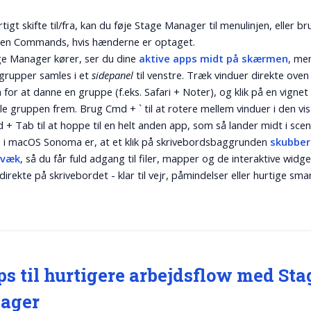
rtigt skifte til/fra, kan du føje Stage Manager til menulinjen, eller b
ken Commands, hvis hænderne er optaget.
e Manager kører, ser du dine
aktive apps midt på skærmen
, me
grupper samles i et
sidepanel
til venstre. Træk vinduer direkte oven
 for at danne en gruppe (f.eks. Safari + Noter), og klik på en vignet 
ele gruppen frem. Brug
Cmd + `
til at rotere mellem vinduer i den vi
 + Tab
til at hoppe til en helt anden app, som så lander midt i scen
i macOS Sonoma er, at et klik på skrivebordsbaggrunden
skubber 
 væk
, så du får fuld adgang til filer, mapper og de interaktive widge
 direkte på skrivebordet - klar til vejr, påmindelser eller hurtige s
.
ips til hurtigere arbejdsflow med Sta
ager