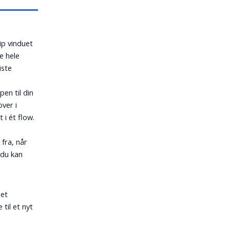
ip vinduet
e hele
iste
en til din
over i
i ét flow.
fra, når
 du kan
 et
til et nyt