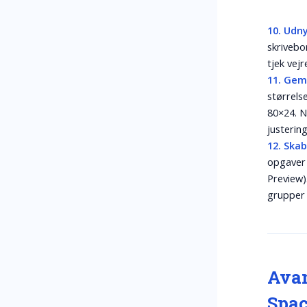
10. Udny
skrivebo
tjek vej
11. Gem
størrelse
80×24. N
justering
12. Ska
opgaver 
Preview)
grupper 
Avan
Spac