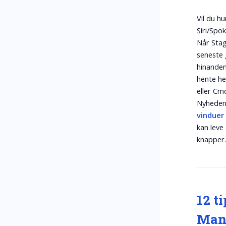
Vil du hu
Siri/Spo
Når Stag
seneste 
hinanden
hente h
eller
Cmd
Nyheden 
vinduer
kan leve
knapper
12 t
Man