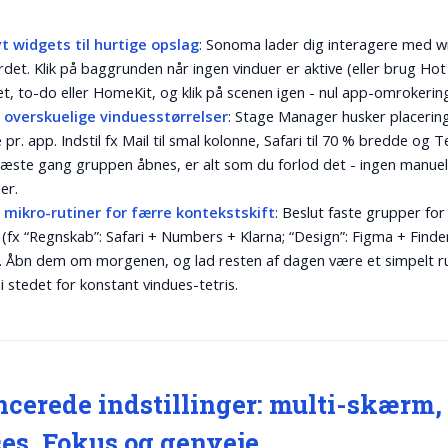
t widgets til hurtige opslag
: Sonoma lader dig interagere med w
rdet. Klik på baggrunden når ingen vinduer er aktive (eller brug Hot
ret, to-do eller HomeKit, og klik på scenen igen - nul app-omrokerin
 overskuelige vinduesstørrelser
: Stage Manager husker placerin
 pr. app. Indstil fx Mail til smal kolonne, Safari til 70 % bredde og Te
æste gang gruppen åbnes, er alt som du forlod det - ingen manuel
er.
b mikro-rutiner for færre kontekstskift
: Beslut faste grupper for
(fx “Regnskab”: Safari + Numbers + Klarna; “Design”: Figma + Finde
. Åbn dem om morgenen, og lad resten af dagen være et simpelt r
i stedet for konstant vindues-tetris.
cerede indstillinger: multi-skærm,
es, Fokus og genveje