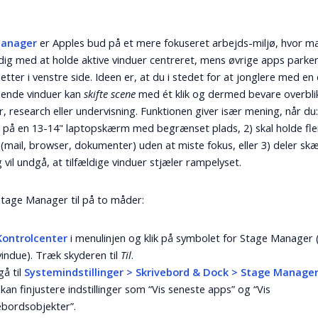
Manager
er Apples bud på et mere fokuseret arbejds-miljø, hvor 
dig med at holde aktive vinduer centreret, mens øvrige apps park
etter i venstre side. Ideen er, at du i stedet for at jonglere med en
pende vinduer kan
skifte scene
med ét klik og dermed bevare overblik
r, research eller undervisning. Funktionen giver især mening, når du:
 på en 13-14" laptopskærm med begrænset plads, 2) skal holde fle
(mail, browser, dokumenter) uden at miste fokus, eller 3) deler skæ
vil undgå, at tilfældige vinduer stjæler rampelyset.
Stage Manager til på to måder:
Kontrolcenter
i menulinjen og klik på symbolet for Stage Manager (
vindue). Træk skyderen til
Til
.
gå til
Systemindstillinger > Skrivebord & Dock > Stage Manage
kan finjustere indstillinger som “Vis seneste apps” og “Vis
ebordsobjekter”.