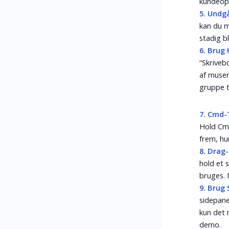
kundeopd
5. Undg
kan du m
stadig b
6. Brug 
“Skriveb
af musen
gruppe t
7. Cmd-
Hold Cmd
frem, hu
8. Drag
hold et 
bruges. 
9. Brug
sidepane
kun det 
demo.