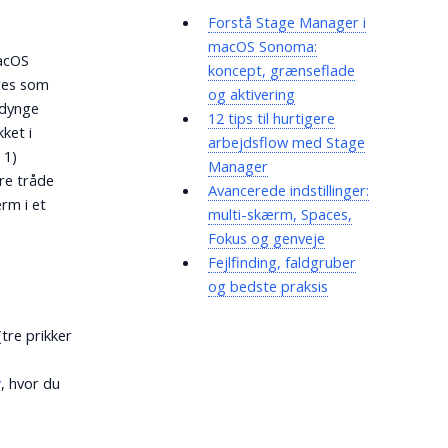
Forstå Stage Manager i
macOS Sonoma:
macOS
koncept, grænseflade
eres som
og aktivering
 dynge
12 tips til hurtigere
ket i
arbejdsflow med Stage
 1)
Manager
re tråde
Avancerede indstillinger:
rm i et
multi-skærm, Spaces,
Fokus og genveje
Fejlfinding, faldgruber
og bedste praksis
tre prikker
r
, hvor du