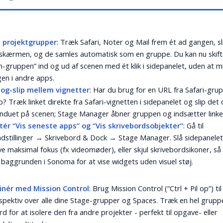
t projektgrupper
: Træk Safari, Noter og Mail frem ét ad gangen, sl
skærmen, og de samles automatisk som en gruppe. Du kan nu skift
h-gruppen” ind og ud af scenen med ét klik i sidepanelet, uden at m
gen i andre apps.
-og-slip mellem vignetter
: Har du brug for en URL fra Safari-grupp
? Træk linket direkte fra Safari-vignetten i sidepanelet og slip det 
nduet på scenen; Stage Manager åbner gruppen og indsætter linket 
stér “Vis seneste apps” og “Vis skrivebordsobjekter”
: Gå til
dstillinger → Skrivebord & Dock → Stage Manager. Slå sidepanelet 
ave maksimal fokus (fx videomøder), eller skjul skrivebordsikoner, så
å baggrunden i Sonoma for at vise widgets uden visuel støj.
inér med Mission Control
: Brug Mission Control (“Ctrl + Pil op”) til
spektiv over alle dine Stage-grupper og Spaces. Træk en hel gruppe 
d for at isolere den fra andre projekter - perfekt til opgave- eller