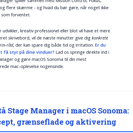
nager spiller sammen med Mission Control, Fokus,
og flere skærme - og hvad du bør gøre, når noget ikke
 som forventet.
udvikler, kreativ professionel eller blot vil have et mere
eret skrivebord, vil de næste minutter give dig
konkrete
trin-råd
, der kan spare dig både tid og irritation.
Er du
 at få styr på dine vinduer?
Lad os springe direkte ind i
anager og gøre macOS Sonoma til din mest
rede mac-oplevelse nogensinde.
tå Stage Manager i macOS Sonoma:
ept, grænseflade og aktivering