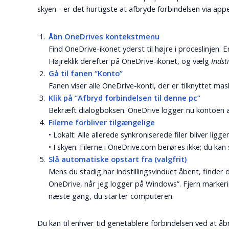
skyen - er det hurtigste at afbryde forbindelsen via appe
Åbn OneDrives kontekstmenu
Find OneDrive-ikonet yderst til højre i proceslinjen. E
Højreklik derefter på OneDrive-ikonet, og vælg
Indst
Gå til fanen “Konto”
Fanen viser alle OneDrive-konti, der er tilknyttet mas
Klik på “Afbryd forbindelsen til denne pc”
Bekræft dialogboksen. OneDrive logger nu kontoen af
Filerne forbliver tilgængelige
• Lokalt: Alle allerede synkroniserede filer bliver li
• I skyen: Filerne i OneDrive.com berøres ikke; du kan
Slå automatiske opstart fra (valgfrit)
Mens du stadig har indstillingsvinduet åbent, finder
OneDrive, når jeg logger på Windows”. Fjern markering
næste gang, du starter computeren.
Du kan til enhver tid genetablere forbindelsen ved at 