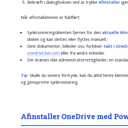
Bekræft i dialogboksen ved at trykke
Afinstaller
ige
Når afinstallationen er fuldført:
Synkroniseringsklienten fjernes for den
aktuelle Wi
disken og kan slettes eller flyttes manuelt.
Dine dokumenter, billeder osv. forbliver
takt i OneD
onedrive.live.com
eller fra andre enheder.
Der kræves
ikke
administratorrettigheder; en standar
Tip:
Skulle du senere fortryde, kan du altid hente kliente
og genoprette synkronisering.
Afinstaller OneDrive med Po