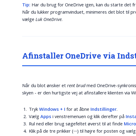
Tip:
Har du brug for OneDrive igen, kan du starte det f
Når du lukker programvinduet, minimeres det blot til proc
vælge
Luk OneDrive
.
Afinstaller OneDrive via Inds
Når du blot ønsker et
rent brud
med OneDrive-synkroniser
skyen - er den hurtigste vej at afinstallere klienten vi
Tryk
Windows + I
for at åbne
Indstillinger
.
Vælg
Apps
i venstremenuen og klik derefter på
Inst
Rul ned eller brug søgefeltet øverst til at finde
Micr
Klik på de tre prikker (
∙∙∙
) til højre for posten og væl