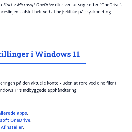
ra
Start > Microsoft OneDrive
eller ved at søge efter “OneDrive”.
eslinjen - afslut helt ved at højreklikke på sky-ikonet og
tillinger i Windows 11
ingen på den aktuelle konto - uden at røre ved dine filer i
a Windows 11’s indbyggede apphåndtering.
allerede apps
.
osoft OneDrive
.
g
Afinstaller
.