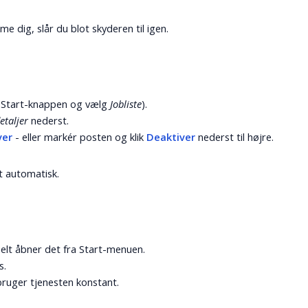
 dig, slår du blot skyderen til igen.
på Start-knappen og vælg
Jobliste
).
etaljer
nederst.
ver
- eller markér posten og klik
Deaktiver
nederst til højre.
t automatisk.
elt åbner det fra Start-menuen.
s.
bruger tjenesten konstant.