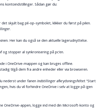
ns konto­indstillinger. Sådan gør du:
r det skjult bag pil-op-symbolet, klikker du først på pilen.
illinger
.
kinen. Her kan du også se den aktuelle lager­udnyttelse.
 og stopper al synkronisering på pc’en.
ggende i OneDrive-mappen og kan bruges offline.
 stadig tilgå dem fra andre enheder eller via browseren.
 du nederst under fanen
Indstillinger
afkrydsnings­feltet “Start
en, hvis du vil forhindre OneDrive i selv at logge på igen
åbne OneDrive-appen, logge ind med din Microsoft-konto og