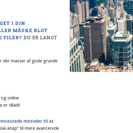
GET I DIN
LLER MÅSKE BLOT
 FILER?
DU ER LANGT
 er der masser af gode grunde
 og online
 er tilladt
emtestede metoder til at
sluk-knap” til mere avancerede