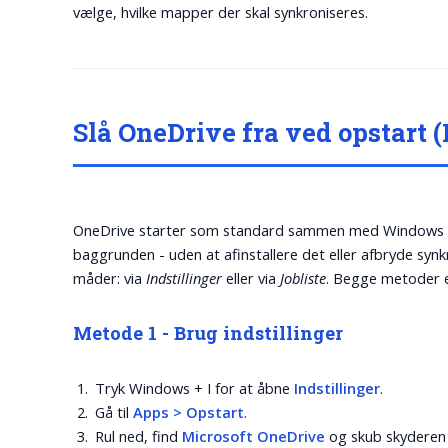
vælge, hvilke mapper der skal synkroniseres.
Slå OneDrive fra ved opstart (I
OneDrive starter som standard sammen med Windows 11. 
baggrunden - uden at afinstallere det eller afbryde syn
måder: via
Indstillinger
eller via
Jobliste
. Begge metoder e
Metode 1 - Brug indstillinger
Tryk
Windows + I
for at åbne
Indstillinger
.
Gå til
Apps > Opstart
.
Rul ned, find
Microsoft OneDrive
og skub skyderen 