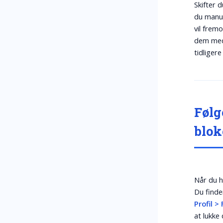
Skifter d
du manue
vil fremo
dem med 
tidliger
Følg
blok
Når du h
Du finde
Profil >
at lukke