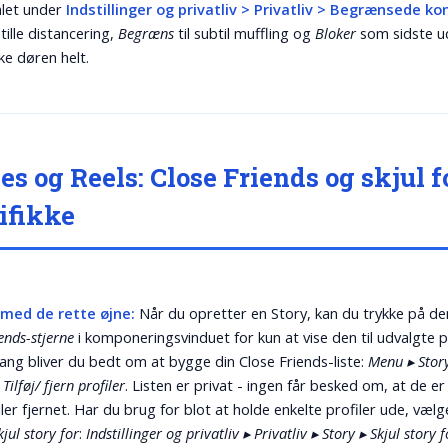
mlet under
Indstillinger og privatliv > Privatliv > Begrænsede ko
stille distancering,
Begræns
til subtil muffling og
Bloker
som sidste ud
kke døren helt.
ies og Reels: Close Friends og skjul f
ifikke
 med de rette øjne:
Når du opretter en Story, kan du trykke på d
ends-stjerne
i komponeringsvinduet for kun at vise den til udvalgte 
ang bliver du bedt om at bygge din Close Friends-liste:
Menu ▸ Story
Tilføj/ fjern profiler
. Listen er privat - ingen får besked om, at de er
eller fjernet. Har du brug for blot at holde enkelte profiler ude, vælg
kjul story for
:
Indstillinger og privatliv ▸ Privatliv ▸ Story ▸ Skjul story f