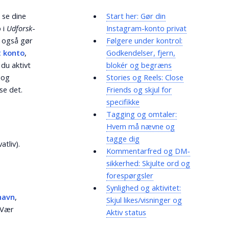
 se dine
Start her: Gør din
 i
Udforsk
-
Instagram-konto privat
n også gør
Følgere under kontrol:
t konto
,
Godkendelser, fjern,
 du aktivt
blokér og begræns
 og
Stories og Reels: Close
se det.
Friends og skjul for
specifikke
Tagging og omtaler:
Hvem må nævne og
tagge dig
atliv).
Kommentarfred og DM-
sikkerhed: Skjulte ord og
forespørgsler
Synlighed og aktivitet:
navn
,
Skjul likes/visninger og
 Vær
Aktiv status