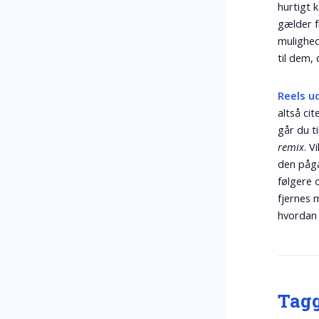
hurtigt k
gælder f
mulighede
til dem, 
Reels u
altså cit
går du ti
remix
. V
den pågæ
følgere 
fjernes 
hvordan d
Tagg