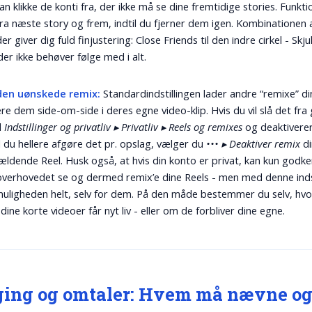
an klikke de konti fra, der ikke må se dine fremtidige stories. Funkt
ra næste story og frem, indtil du fjerner dem igen. Kombinationen 
r giver dig fuld finjustering: Close Friends til den indre cirkel - Skju
der ikke behøver følge med i alt.
den uønskede remix:
Standardindstillingen lader andre “remixe” di
ere dem side-om-side i deres egne video-klip. Hvis du vil slå det fra 
l
Indstillinger og privatliv ▸ Privatliv ▸ Reels og remixes
og deaktivere
il du hellere afgøre det pr. opslag, vælger du
••• ▸ Deaktiver remix
di
ldende Reel. Husk også, at hvis din konto er privat, kan kun godk
overhovedet se og dermed remix’e dine Reels - men med denne indst
muligheden helt, selv for dem. På den måde bestemmer du selv, hv
ine korte videoer får nyt liv - eller om de forbliver dine egne.
ing og omtaler: Hvem må nævne o