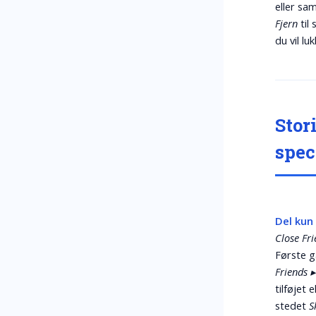
eller sa
Fjern
til 
du vil lu
Stor
spec
Del kun
Close Fri
Første g
Friends ▸ 
tilføjet 
stedet
S