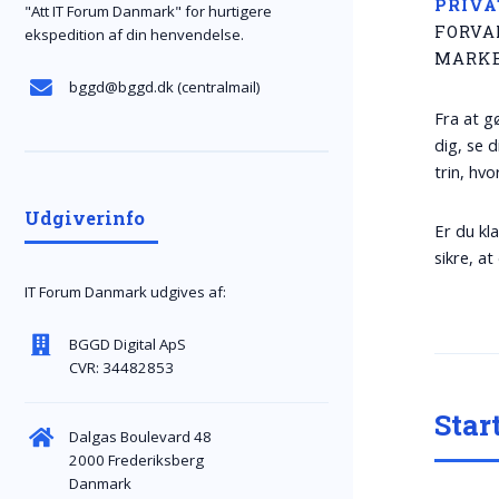
PRIVA
"Att IT Forum Danmark" for hurtigere
FORVA
ekspedition af din henvendelse.
MARKE
bggd@bggd.dk
(centralmail)
Fra at g
dig, se d
trin, hv
Udgiverinfo
Er du kla
sikre, a
IT Forum Danmark udgives af:
BGGD Digital ApS
CVR: 34482853
Star
Dalgas Boulevard 48
2000 Frederiksberg
Danmark