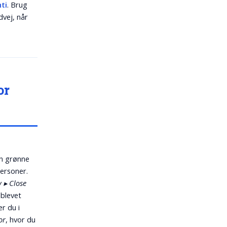
nti
. Brug
vej, når
or
en grønne
personer.
 ▸ Close
 blevet
er du i
or
, hvor du