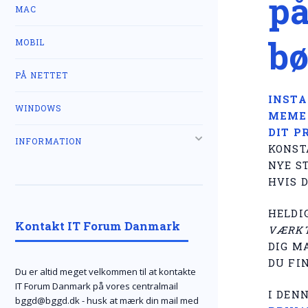
på
MAC
bø
MOBIL
PÅ NETTET
INSTA
WINDOWS
MEMES
DIT P
INFORMATION
KONST
NYE ST
HVIS D
HELDI
Kontakt IT Forum Danmark
VÆRKT
DIG M
DU FIN
Du er altid meget velkommen til at kontakte
IT Forum Danmark på vores centralmail
I DENN
bggd@bggd.dk
- husk at mærk din mail med