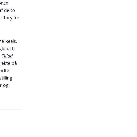
ionen
af de to
l story for
ne Reels,
globalt,
r
Tillad
rekte på
endte
illing
or og
g