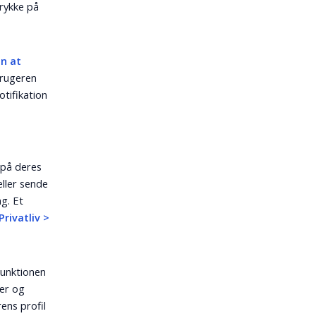
trykke på
en at
Brugeren
tifikation
 på deres
eller sende
ng. Et
Privatliv >
Funktionen
er og
rens profil