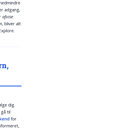
 medmindre
ker adgang,
er
afvise
 bliver alt
Explore.
rn,
lge dig.
 gå til
kend
for
nformeret,