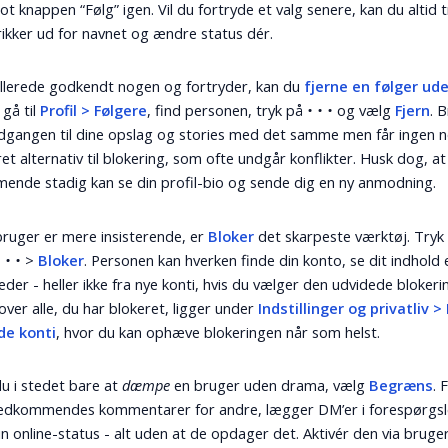
lot knappen “Følg” igen. Vil du fortryde et valg senere, kan du altid 
rikker ud for navnet og ændre status dér.
llerede godkendt nogen og fortryder, kan du
fjerne en følger ud
: gå til
Profil > Følgere
, find personen, tryk på
• • •
og vælg
Fjern
. 
dgangen til dine opslag og stories med det samme men får ingen no
ret alternativ til blokering, som ofte undgår konflikter. Husk dog, at
nde stadig kan se din profil-bio og sende dig en ny anmodning.
bruger er mere insisterende, er
Bloker
det skarpeste værktøj. Tryk
• • •
>
Bloker
. Personen kan hverken finde din konto, se dit indhold 
eder - heller ikke fra nye konti, hvis du vælger den udvidede blokeri
 over alle, du har blokeret, ligger under
Indstillinger og privatliv > 
de konti
, hvor du kan ophæve blokeringen når som helst.
u i stedet bare at
dæmpe
en bruger uden drama, vælg
Begræns
. 
vedkommendes kommentarer for andre, lægger DM’er i forespørgsl
din online-status - alt uden at de opdager det. Aktivér den via bruge