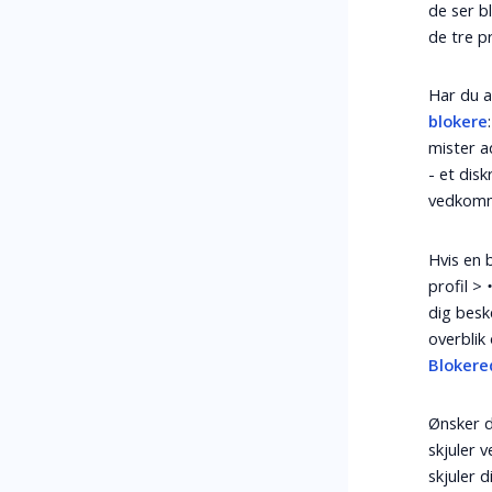
de ser b
de tre p
Har du a
blokere
mister a
- et disk
vedkomme
Hvis en 
profil >
dig besk
overblik
Blokere
Ønsker d
skjuler 
skjuler 