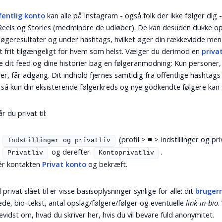
fentlig konto
kan alle på Instagram - også folk der ikke følger dig -
Reels og Stories (medmindre de udløber). De kan desuden dukke op
 søgeresultater og under hashtags, hvilket øger din rækkevidde me
t frit tilgængeligt for hvem som helst. Vælger du derimod en
priva
le dit feed og dine historier bag en følgeranmodning: Kun personer,
r, får adgang. Dit indhold fjernes samtidig fra offentlige hashtags
 så kun din eksisterende følgerkreds og nye godkendte følgere kan 
r du privat til:
l
(profil >
≡
> Indstillinger og priv
Indstillinger og privatliv
g
og derefter
.
Privatliv
Kontoprivatliv
ér kontakten
Privat konto
og bekræft.
privat slået til er visse basisoplysninger synlige for alle: dit
bruger
llede, bio-tekst, antal opslag/følgere/følger og eventuelle
link-in-bio
.
evidst om, hvad du skriver her, hvis du vil bevare fuld anonymitet.