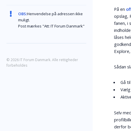
På en
of
OBS:
Henvendelse på adressen ikke
opslag, 
muligt.
fanen, i
Post mærkes "Att: IT Forum Danmark"
indholde
låses he
godkende
Explore,
© 2026 IT Forum Danmark. Alle rettigheder
forbeholdes
Sådan slå
Gå ti
Væl
Aktiv
Selv med 
profilbi
derfor b