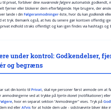
u til privat, forbliver dine
nuværende følgere
automatisk godkendt,
lt fjerner eller blokerer dem efterfølgende. Nye brugere, der øns
ver lande i din
Følgeranmodninger
-liste, hvor du kan
godkende
ell
et tryk. Bemærk også, at hvis du senere gør kontoen offentlig igen,
e privat indhold straks offentligt og kan igen findes via hashtags og 
ere under kontrol: Godkendelser, fje
ér og begræns
ar sat din konto til
Privat
, skal nye personer først anmode om at fø
r anmodningerne ved at trykke på
hjerte-ikonet
(notifikationer) eller
 Følgere
, hvor en separat sektion “Anmodninger” vises. Tryk på
God
 dem ind eller
Afvis
for at holde dem ude - sidstnævnte bliver ikke i