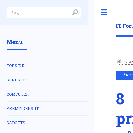
Toggle
IT Fo
Menu
Forsi
FORSIDE
PÅ NET
GENERELT
8
COMPUTER
FREMTIDENS IT
pr
GADGETS