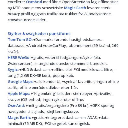
excellerer
OsmAnd
med åbne OpenStreetMap-lag, offline stier
og MTB-spor, mens schweiziske
Magic Earth
leverer stærk
privacy
-profil og gratis trafikdata trukket fra AI-analyserede
crowdsourcede kilder.
Styrker & svagheder i punktform:
TomTom GO:
+Danmarks førende hastighedskamera-
database, +Android Auto/CarPlay, -abonnement (59 kr./md, 269
kr./år).
HERE WeGo:
+gratis, +ruter til fodgængere/cykel (bla.
Østersøruten), -manglende danske stemmer til bane­skift.
Sygic:
+HUD & dashcam, +offline elbil-POI med kilowatt-filtre, -
tung (1,2 GB DK+SE kort), -pop-up-køb.
Google Maps:
+alle kender UI, +synk af favoritter, -ingen offline
trafik, -offline område udløber efter 1 år.
Apple Maps:
+”Kig omkring”-billeder i større byer, +privatliv, -
kræver iOS-enhed, -ingen cykelruter offline.
OsmAnd:
+helt gratis/engangskøb (Pro 89 kr.), +GPX-spor og
havdybder til sejlads, -stejl læringskurve.
Magic Earth:
+gratis, +integreret dashcam m. ADAS, +data
minimalt (75 MB DK), -POI-søgefelt kun engelsk.