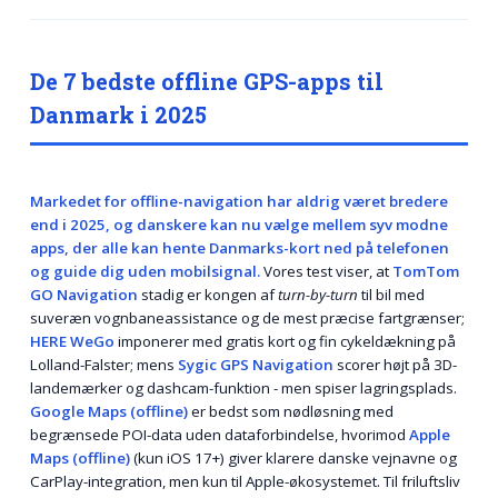
De 7 bedste offline GPS-apps til
Danmark i 2025
Markedet for offline-navigation har aldrig været bredere
end i 2025, og danskere kan nu vælge mellem syv modne
apps, der alle kan hente Danmarks-kort ned på telefonen
og guide dig uden mobilsignal.
Vores test viser, at
TomTom
GO Navigation
stadig er kongen af
turn-by-turn
til bil med
suveræn vognbaneassistance og de mest præcise fartgrænser;
HERE WeGo
imponerer med gratis kort og fin cykeldækning på
Lolland-Falster; mens
Sygic GPS Navigation
scorer højt på 3D-
landemærker og dashcam-funktion - men spiser lagringsplads.
Google Maps (offline)
er bedst som nødløsning med
begrænsede POI-data uden dataforbindelse, hvorimod
Apple
Maps (offline)
(kun iOS 17+) giver klarere danske vejnavne og
CarPlay-integration, men kun til Apple-økosystemet. Til friluftsliv