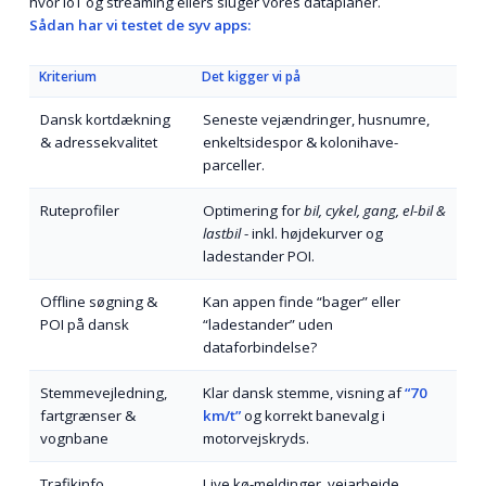
hvor IoT og streaming ellers sluger vores dataplaner.
Sådan har vi testet de syv apps:
Kriterium
Det kigger vi på
Dansk kortdækning
Seneste vejændringer, husnumre,
& adressekvalitet
enkeltsidespor & kolonihave-
parceller.
Ruteprofiler
Optimering for
bil, cykel, gang, el-bil &
lastbil
- inkl. højdekurver og
ladestander POI.
Offline søgning &
Kan appen finde “bager” eller
POI på dansk
“ladestander” uden
dataforbindelse?
Stemmevejledning,
Klar dansk stemme, visning af
“70
fartgrænser &
km/t”
og korrekt banevalg i
vognbane
motorvejskryds.
Trafikinfo
Live kø-meldinger, vejarbejde,