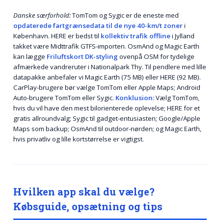
Danske særforhold:
TomTom og Sygic er de eneste med
opdaterede fartgrænsedata til de nye 40-km/t zoner
i
København. HERE er bedst til
kollektiv trafik offline
i Jylland
takket være Midttrafik GTFS-importen. OsmAnd og Magic Earth
kan lægge
Friluftskort DK-styling
ovenpå OSM for tydelige
afmærkede vandreruter i Nationalpark Thy. Til pendlere med lille
datapakke anbefaler vi Magic Earth (75 MB) eller HERE (92 MB).
CarPlay-brugere bør vælge TomTom eller Apple Maps; Android
Auto-brugere TomTom eller Sygic.
Konklusion:
Vælg TomTom,
hvis du vil have den mest bilorienterede oplevelse; HERE for et
gratis allroundvalg; Sygic til gadget-entusiasten; Google/Apple
Maps som backup; OsmAnd til outdoor-nørden; og Magic Earth,
hvis privatliv og lille kortstørrelse er vigtigst.
Hvilken app skal du vælge?
Købsguide, opsætning og tips