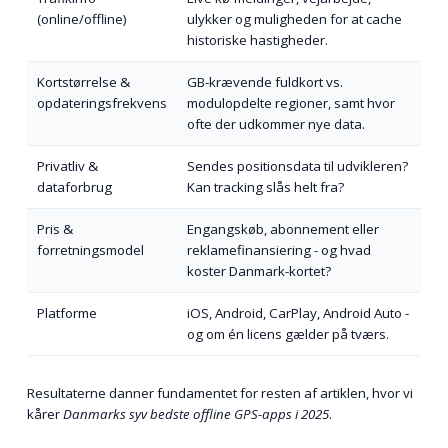
(online/offline)
ulykker og muligheden for at cache
historiske hastigheder.
Kortstørrelse &
GB-krævende fuldkort vs.
opdateringsfrekvens
modulopdelte regioner, samt hvor
ofte der udkommer nye data.
Privatliv &
Sendes positionsdata til udvikleren?
dataforbrug
Kan tracking slås helt fra?
Pris &
Engangs­køb, abonnement eller
forretningsmodel
reklamefinansiering - og hvad
koster Danmark-kortet?
Platforme
iOS, Android, CarPlay, Android Auto -
og om én licens gælder på tværs.
Resultaterne danner fundamentet for resten af artiklen, hvor vi
kårer
Danmarks syv bedste offline GPS-apps i 2025
.