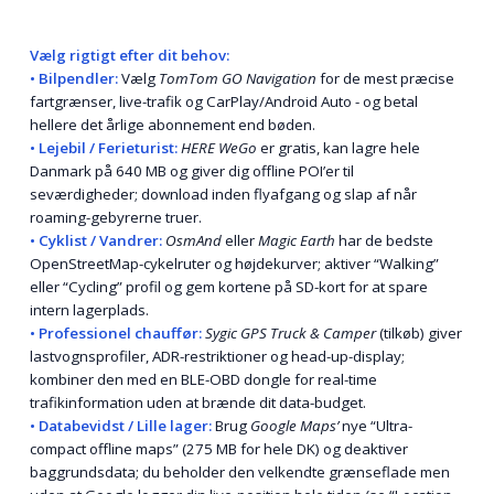
Vælg rigtigt efter dit behov:
• Bilpendler:
Vælg
TomTom GO Navigation
for de mest præcise
fartgrænser, live-trafik og CarPlay/Android Auto - og betal
hellere det årlige abonnement end bøden.
• Lejebil / Ferieturist:
HERE WeGo
er gratis, kan lagre hele
Danmark på 640 MB og giver dig offline POI’er til
seværdigheder; download inden flyafgang og slap af når
roaming-gebyrerne truer.
• Cyklist / Vandrer:
OsmAnd
eller
Magic Earth
har de bedste
OpenStreetMap-cykelruter og højdekurver; aktiver “Walking”
eller “Cycling” profil og gem kortene på SD-kort for at spare
intern lagerplads.
• Professionel chauffør:
Sygic GPS Truck & Camper
(tilkøb) giver
lastvognsprofiler, ADR-restriktioner og head-up-display;
kombiner den med en BLE-OBD dongle for real-time
trafikinformation uden at brænde dit data-budget.
• Databevidst / Lille lager:
Brug
Google Maps’
nye “Ultra-
compact offline maps” (275 MB for hele DK) og deaktiver
baggrundsdata; du beholder den velkendte grænseflade men