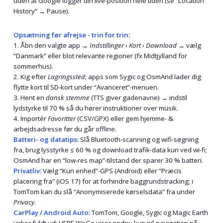
uden at Google logger din live-position hele tiden (se “Location
History” → Pause).
Opsætning før afrejse - trin for trin:
1. Åbn den valgte app →
Indstillinger › Kort › Download
→ vælg
“Danmark” eller blot relevante regioner (fx Midtjylland for
sommerhus).
2. Kig efter
Lagringssted
; apps som Sygic og OsmAnd lader dig
flytte kort til SD-kort under “Avanceret”-menuen.
3. Hent en
dansk stemme
(TTS giver gadenavne) → indstil
lydstyrke til 70 % så du hører instruktioner over musik.
4. Importér
Favoritter
(CSV/GPX) eller gem hjemme- &
arbejdsadresse før du går offline.
Batteri- og datatips:
Slå Bluetooth-scanning og wifi-søgning
fra, brug lysstyrke ≤ 60 % og download trafik-data kun ved wi-fi;
OsmAnd har en “low-res map”-tilstand der sparer 30 % batteri.
Privatliv:
Vælg “Kun enhed”-GPS (Android) eller “Præcis
placering fra” (iOS 17) for at forhindre baggrundstracking; i
TomTom kan du slå “Anonymiserede kørselsdata” fra under
Privacy
.
CarPlay / Android Auto:
TomTom, Google, Sygic og Magic Earth
virker fuldt ud; HERE WeGo viser endnu kun pil-navigation på