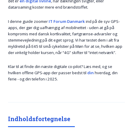
det er
en digital livline
, når dækningen svigter, eller
dataroaming koster mere end brændstoffet.
I denne guide zoomer
IT Forum Danmark
ind på de syv GPS-
apps, der gør dig uafhængig af mobilnettet - uden at gå på
kompromis med dansk kortkvalitet, fartgrænse-advarsler og
stemmevejledning på dit eget sprog. Vi har testet dem i alt fra
myldretid på E45 til små cykelstier på Møn for at se, hvilken app
der
virkelig
holder kursen, når “4G” skifter til “intet netværk”.
Klar til at finde din næste digitale co-pilot? Læs med, og se
hvilken offline GPS-app der passer bedst til
din
hverdag, din
ferie - og din telefon i 2025.
Indholdsfortegnelse