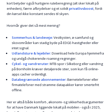
kort betyder også hurtigere rute­beregning (alt sker lokalt på
enheden), færre afbrydelser og et solidt
privatlivs­boost
, fordi
din kørsel ikke konstant sendes til skyen.
Hvornår giver det så mest mening?
Sommerhus & landeveje:
Vestkysten, ø-samfund og
skovområder kan stadig byde på EDGE-hastigheder eller
intet signal.
Udlands­ture & lejebiler:
Download hele Europa hjemmefra
og undgå chokerende roaming-regninger.
Cykel- og vandreruter:
MTB-spor i Silkeborg eller vandring
på Bornholm kræver detaljerede stier, som kun få online-
apps cacher ordentligt.
Databegrænsede abonnementer:
Børne­telefoner eller
firmatelefoner med stramme datapakker kører smertefrit
offline.
Her er altså både komfort-, økonomi- og sikkerhedsargumenter
for at have Danmark liggende lokalt på mobilen - også i 2025,