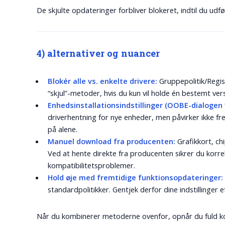
De skjulte opdateringer forbliver blokeret, indtil du udf
4) alternativer og nuancer
Blokér alle vs. enkelte drivere:
Gruppepolitik/Regis
“skjul”-metoder, hvis du kun vil holde én bestemt ver
Enhedsinstallationsindstillinger (OOBE-dialogen “
driverhentning for nye enheder, men påvirker ikke fr
på alene.
Manuel download fra producenten:
Grafikkort, ch
Ved at hente direkte fra producenten sikrer du korr
kompatibilitetsproblemer.
Hold øje med fremtidige funktionsopdateringer:
standardpolitikker. Gentjek derfor dine indstillinger 
Når du kombinerer metoderne ovenfor, opnår du fuld k