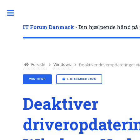
Toggle
IT Forum Danmark
- Din hjælpende hånd på 
Forside
Windows
Deaktiver driveropdateringer 
WINDOWS
1. DECEMBER 2025
Deaktiver
driveropdateri