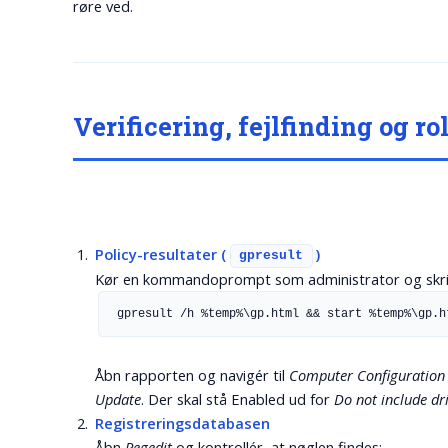
røre ved.
Verificering, fejlfinding og ro
Policy-resultater (
)
gpresult
Kør en kommandoprompt som administrator og skri
gpresult /h %temp%\gp.html && start %temp%\gp.h
Åbn rapporten og navigér til
Computer Configuration
Update
. Der skal stå
Enabled
ud for
Do not include d
Registreringsdatabasen
Åbn
Regedit
og kontrollér, at nøglen findes: