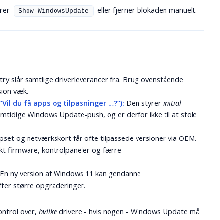
ører
eller fjerner blokaden manuelt.
Show-WindowsUpdate
try slår samtlige driverleverancer fra. Brug ovenstående
sion væk.
Vil du få apps og tilpasninger …?”):
Den styrer
initial
emtidige Windows Update-push, og er derfor ikke til at stole
ipset og netværkskort får ofte tilpassede versioner via OEM.
ekt firmware, kontrolpaneler og færre
En ny version af Windows 11 kan gendanne
efter større opgraderinger.
ontrol over,
hvilke
drivere - hvis nogen - Windows Update må