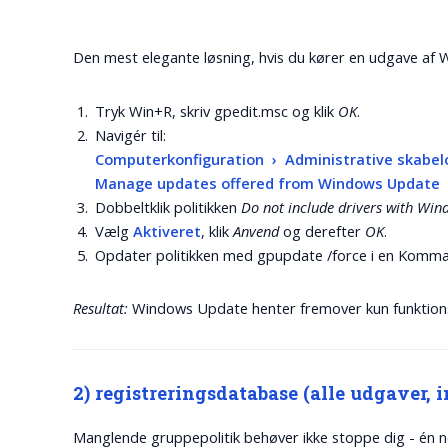
Den mest elegante løsning, hvis du kører en udgave af
Tryk
Win
+
R
, skriv
gpedit.msc
og klik
OK
.
Navigér til:
Computerkonfiguration › Administrative skab
Manage updates offered from Windows Update
Dobbeltklik politikken
Do not include drivers with Wi
Vælg
Aktiveret
, klik
Anvend
og derefter
OK
.
Opdater politikken med
gpupdate /force
i en Komma
Resultat:
Windows Update henter fremover kun funktions- 
2) registreringsdatabase (alle udgaver, 
Manglende gruppepolitik behøver ikke stoppe dig - én nø