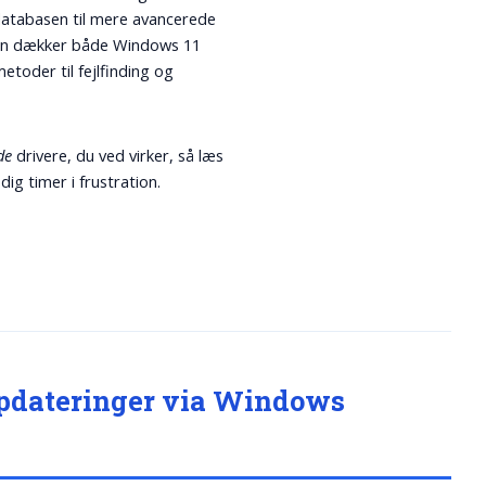
sdatabasen til mere avancerede
uiden dækker både Windows 11
toder til fejlfinding og
de
drivere, du ved virker, så læs
ig timer i frustration.
opdateringer via Windows