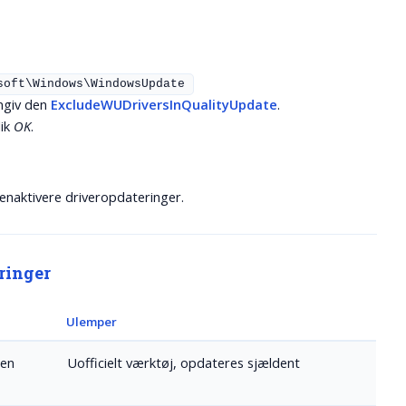
soft\Windows\WindowsUpdate
ngiv den
ExcludeWUDriversInQualityUpdate
.
lik
OK
.
 genaktivere driveropdateringer.
eringer
Ulemper
gen
Uofficielt værktøj, opdateres sjældent