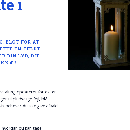
e i
, BLOT FOR AT
FTET EN FULDT
R DIN LYD, DIT
I KNÆ?
 alting opdateret for os, er
 til pludselige fejl, blå
s behøver du ikke give afkald
, hvordan du kan tage