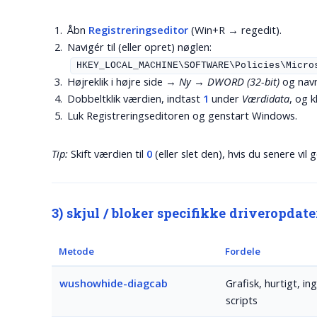
Åbn
Registreringseditor
(
Win
+
R
→
regedit
).
Navigér til (eller opret) nøglen:
HKEY_LOCAL_MACHINE\SOFTWARE\Policies\Micro
Højreklik i højre side →
Ny
→
DWORD (32-bit)
og nav
Dobbeltklik værdien, indtast
1
under
Værdidata
, og k
Luk Registreringseditoren og genstart Windows.
Tip:
Skift værdien til
0
(eller slet den), hvis du senere vil
3) skjul / bloker specifikke driveropdat
Metode
Fordele
wushowhide-diagcab
Grafisk, hurtigt, in
scripts