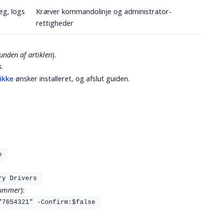
æg, logs
Kræver kommando­linje og administrator­
rettigheder
bunden af artiklen
).
s
.
ikke
ønsker installeret, og afslut guiden.
e
ry Drivers
-nummer
):
"7654321" -Confirm:$false