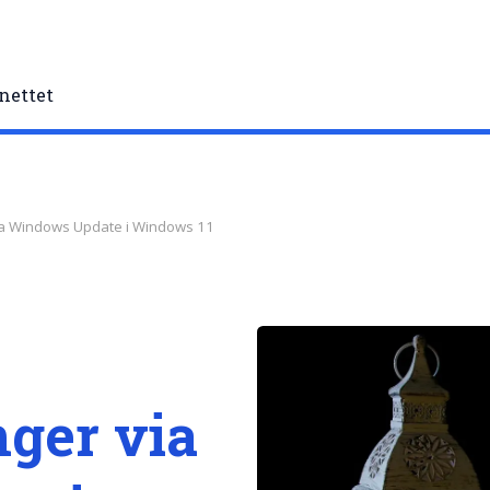
nettet
via Windows Update i Windows 11
nger via