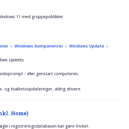
 Windows 11 med gruppepolitikker.
eloner › Windows-komponenter › Windows Update ›
ndows Updates
.
ndoprompt - eller genstart computeren.
og kvalitetsopdateringer, aldrig drivere.
inkl. Home)
gle i registreringsdatabasen kan gøre tricket.