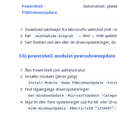
PowerShell -
Automatisér, planl
PSWindowsUpdate
Download værktøjet fra Microsofts websted (
link i 
Kør
→
Next
→
Hide update
wushowhide.diagcab
Sæt flueben ved den eller de driveropdateringer, du
3.b) powershell-modulet pswindowsupdate
Åbn PowerShell som administrator.
Installer modulet (
første gang
):
Install-Module -Name PSWindowsUpdate -Forc
Find tilgængelige driveropdateringer:
Get-WindowsUpdate -MicrosoftUpdate -Catego
Skjul én eller flere opdateringer (ud fra
KB- eller ID
Hide-WindowsUpdate -KBArticleID "1234567",