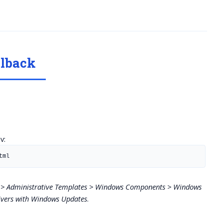
llback
v:
tml
 > Administrative Templates > Windows Components > Windows
rivers with Windows Updates
.