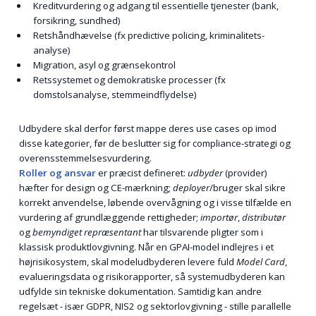
Kreditvurdering og adgang til essentielle tjenester (bank,
forsikring, sundhed)
Retshåndhævelse (fx predictive policing, kriminalitets-
analyse)
Migration, asyl og grænsekontrol
Retssystemet og demokratiske processer (fx
domstolsanalyse, stemmeindflydelse)
Udbydere skal derfor først mappe deres use cases op imod
disse kategorier, før de beslutter sig for compliance-strategi og
overensstemmelsesvurdering.
Roller og ansvar
er præcist defineret:
udbyder
(provider)
hæfter for design og CE-mærkning;
deployer
/bruger skal sikre
korrekt anvendelse, løbende overvågning og i visse tilfælde en
vurdering af grundlæggende rettigheder;
importør
,
distributør
og
bemyndiget repræsentant
har tilsvarende pligter som i
klassisk produktlovgivning. Når en GPAI-model indlejres i et
højrisikosystem, skal modeludbyderen levere fuld
Model Card
,
evalueringsdata og risikorapporter, så systemudbyderen kan
udfylde sin tekniske dokumentation. Samtidig kan andre
regelsæt - især GDPR, NIS2 og sektorlovgivning - stille parallelle