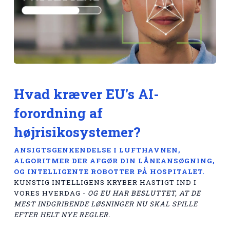
Hvad kræver EU's AI-
forordning af
højrisikosystemer?
ANSIGTSGENKENDELSE I LUFTHAVNEN,
ALGORITMER DER AFGØR DIN LÅNEANSØGNING,
OG INTELLIGENTE ROBOTTER PÅ HOSPITALET.
KUNSTIG INTELLIGENS KRYBER HASTIGT IND I
VORES HVERDAG -
OG EU HAR BESLUTTET, AT DE
MEST INDGRIBENDE LØSNINGER NU SKAL SPILLE
EFTER HELT NYE REGLER.