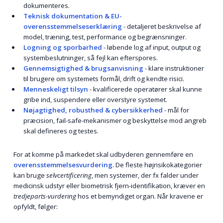
dokumenteres.
Teknisk dokumentation & EU-
overensstemmelseserklæring
- detaljeret beskrivelse af
model, træning, test, performance og begrænsninger.
Logning og sporbarhed
- løbende log af input, output og
systembeslutninger, så fejl kan efterspores.
Gennemsigtighed & brugsanvisning
- klare instruktioner
til brugere om systemets formål, drift og kendte risici.
Menneskeligt tilsyn
- kvalificerede operatører skal kunne
gribe ind, suspendere eller overstyre systemet.
Nøjagtighed, robusthed & cybersikkerhed
- mål for
præcision, fail-safe-mekanismer og beskyttelse mod angreb
skal defineres og testes.
For at komme på markedet skal udbyderen gennemføre en
overensstemmelsesvurdering
. De fleste højrisikokategorier
kan bruge
selvcertificering
, men systemer, der fx falder under
medicinsk udstyr eller biometrisk fjern-identifikation, kræver en
tredjeparts-vurdering
hos et bemyndiget organ. Når kravene er
opfyldt, følger: