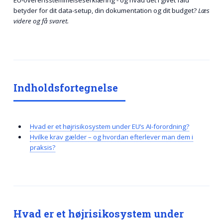
EU-overensstemmelseserklæring - og hvad det i givet fald
betyder for dit data-setup, din dokumentation og dit budget?
Læs
videre og få svaret.
Indholdsfortegnelse
Hvad er et højrisikosystem under EU’s AI-forordning?
Hvilke krav gælder – og hvordan efterlever man dem i
praksis?
Hvad er et højrisikosystem under