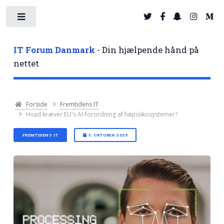
Toggle
IT Forum Danmark
- Din hjælpende hånd på
nettet
Forside
Fremtidens IT
Hvad kræver EU's AI-forordning af højrisikosystemer?
FREMTIDENS IT
3. OKTOBER 2025