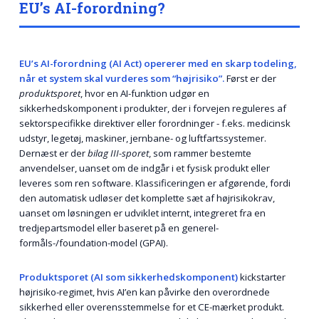
EU’s AI-forordning?
EU’s AI-forordning (AI Act) opererer med en skarp todeling,
når et system skal vurderes som “højrisiko”.
Først er der
produktsporet
, hvor en AI-funktion udgør en
sikkerhedskomponent i produkter, der i forvejen reguleres af
sektorspecifikke direktiver eller forordninger - f.eks. medicinsk
udstyr, legetøj, maskiner, jernbane- og luftfartssystemer.
Dernæst er der
bilag III-sporet
, som rammer bestemte
anvendelser, uanset om de indgår i et fysisk produkt eller
leveres som ren software. Klassificeringen er afgørende, fordi
den automatisk udløser det komplette sæt af højrisikokrav,
uanset om løsningen er udviklet internt, integreret fra en
tredjepartsmodel eller baseret på en generel-
formåls-/foundation-model (GPAI).
Produktsporet (AI som sikkerhedskomponent)
kickstarter
højrisiko-regimet, hvis AI’en kan påvirke den overordnede
sikkerhed eller overensstemmelse for et CE-mærket produkt.