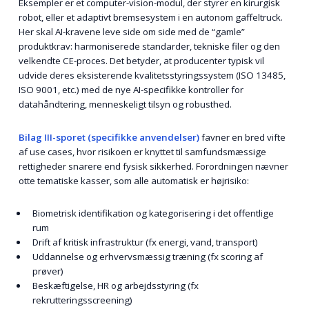
Eksempler er et computer-vision-modul, der styrer en kirurgisk
robot, eller et adaptivt bremsesystem i en autonom gaffeltruck.
Her skal AI-kravene leve side om side med de “gamle”
produktkrav: harmoniserede standarder, tekniske filer og den
velkendte CE-proces. Det betyder, at producenter typisk vil
udvide deres eksisterende kvalitetsstyringssystem (ISO 13485,
ISO 9001, etc.) med de nye AI-specifikke kontroller for
datahåndtering, menneskeligt tilsyn og robusthed.
Bilag III-sporet (specifikke anvendelser)
favner en bred vifte
af use cases, hvor risikoen er knyttet til samfundsmæssige
rettigheder snarere end fysisk sikkerhed. Forordningen nævner
otte tematiske kasser, som alle automatisk er højrisiko:
Biometrisk identifikation og kategorisering i det offentlige
rum
Drift af kritisk infrastruktur (fx energi, vand, transport)
Uddannelse og erhvervsmæssig træning (fx scoring af
prøver)
Beskæftigelse, HR og arbejdsstyring (fx
rekrutteringsscreening)