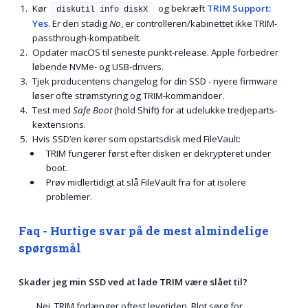
Kør
og bekræft
TRIM Support:
diskutil info diskX
Yes
. Er den stadig
No
, er controlleren/kabinettet ikke TRIM-
passthrough-kompatibelt.
Opdater macOS til seneste punkt-release. Apple forbedrer
løbende NVMe- og USB-drivers.
Tjek producentens changelog for din SSD - nyere firmware
løser ofte strømsty­ring og TRIM-kommandoer.
Test med
Safe Boot
(hold
Shift
) for at udelukke tredjeparts­
kextensions.
Hvis SSD’en kører som opstartsdisk med FileVault:
TRIM fungerer først efter disken er dekrypteret under
boot.
Prøv midlertidigt at slå FileVault fra for at isolere
problemer.
Faq - Hurtige svar på de mest almindelige
spørgsmål
Skader jeg min SSD ved at lade TRIM være slået til?
Nej, TRIM forlænger oftest levetiden. Blot sørg for