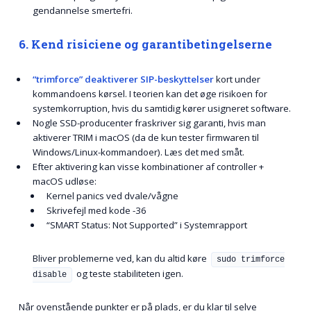
gendannelse smertefri.
6. Kend risiciene og garantibetingelserne
“trimforce” deaktiverer SIP-beskyttelser
kort under
kommandoens kørsel. I teorien kan det øge risikoen for
systemkorruption, hvis du samtidig kører usigneret software.
Nogle SSD-producenter fraskriver sig garanti, hvis man
aktiverer TRIM i macOS (da de kun tester firmwaren til
Windows/Linux-kommandoer). Læs det med småt.
Efter aktivering kan visse kombinationer af controller +
macOS udløse:
Kernel panics ved dvale/vågne
Skrivefejl med kode
-36
“SMART Status: Not Supported” i Systemrapport
Bliver problemerne ved, kan du altid køre
sudo trimforce
og teste stabiliteten igen.
disable
Når ovenstående punkter er på plads, er du klar til selve