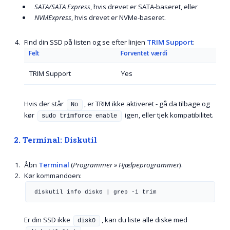
SATA/SATA Express
, hvis drevet er SATA-baseret, eller
NVMExpress
, hvis drevet er NVMe-baseret.
Find din SSD på listen og se efter linjen
TRIM Support
:
Felt
Forventet værdi
TRIM Support
Yes
Hvis der står
, er TRIM ikke aktiveret - gå da tilbage og
No
kør
igen, eller tjek kompatibilitet.
sudo trimforce enable
2. Terminal: Diskutil
Åbn
Terminal
(
Programmer » Hjælpeprogrammer
).
Kør kommandoen:
diskutil info disk0 | grep -i trim
Er din SSD ikke
, kan du liste alle diske med
disk0