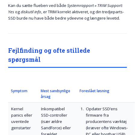
Kan du sætte flueben ved både
Systemrapport » TRIM Support:
Yes
og
diskutil info
, er TRIM korrekt aktiveret, og din tredjeparts-
SSD burde nu have både bedre ydeevne og længere levetid.
Fejlfinding og ofte stillede
spørgsmål
Symptom
Mest sandsynlige
Foreslået løsning
årsag
Kernel
Inkompatibel
Opdater SSD’ens
panics eller
SSD-controller
firmware fra
uventede
(især ældre
producentens værktøj
genstarter
SandForce) eller
(kræver ofte Windows-
forældet
PC eller bootbar USB).