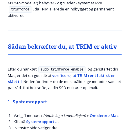
M1/M2-modeller) behøver - og tillader - systemet ikke
, da TRIM allerede er indbygget og permanent
trimforce
aktiveret.
Sådan bekræfter du, at TRIM er aktiv
Efter du har kørt
og genstartet din
sudo trimforce enable
Mac, er det en god idé at
verificere, at TRIM rent faktisk er
slået til
. Nedenfor finder du de mest pålidelige metoder samt et
par råd til at bekræfte, at din SSD nu kører optimalt.
1. Systemrapport
Vælg -menuen
(Apple-logo i menulinjen)
»
Om denne Mac
.
Klik på
Systemrapport …
.
I venstre side vælger du: