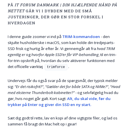
PÅ
IT FORUM DANMARK | DIN HJÆLPENDE HÅND PÅ
NETTET
GÅR VI I DYBDEN MED DE SMÅ
JUSTERINGER, DER GØR EN STOR FORSKEL I
HVERDAGEN
I denne guide zoomer vi ind på
TRIM-kommandoen
- den
skjulte husholderske i macOS, som kan holde din tredjeparts-
SSD frisk og hurtig år efter år. Vi gennemgår alt fra
hvad TRIM
egentlig er
og
hvorfor Apple-SSD’er får VIP-behandling
, til en trin-
for-trin opskrift på, hvordan du selv aktiverer funktionen med
det officielle værktøj
.
trimforce
Undervejs får du også svar på de spørgsmål, der typisk melder
sig:
“Er det risikofrit?”
,
“Gælder det for både SATA og NVMe?”
,
“Hvad
med eksterne Thunderbolt-kabinetter?”
- og selvfølgelig hvad du
gør, hvis noget går galt. Kort sagt:
Alt, du skal vide, før du
trykker på Enter og giver din SSD en ny start.
Sæt dig godt til rette, lav en kopi af dine vigtigste filer, og lad os
sammen få bragt din Mac helt op i gear!