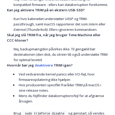
kompatibel firmware - ellers kan datakorruption forekomme.
Kan jeg aktivere TRIM på en ekstern USB-SSD?
Kun hvis kabinettet understøtter UASP og TRIM-
passthrough, samt macOS rapporterer det som
Intern
eller
External (Thunderbolt)
. Ellers ignoreres kommandoen.
Skal jeg slå TRIM fra, når jeg bruger Time Machine eller
CCC-kloner?
Nej, backupmængden påvirkes ikke. Til gengæld bør
destinationen (den disk, du
skriver
til) også understøtte TRIM
for optimal levetid.
Hvornår bør jeg
deaktivere
TRIM igen?
Ved vedvarende kernel panics eller I/O-fejl, hvor
firmwareopdatering ikke hjælper.
Hvis producenten specifikt fraråder TRIM på macOS i
sine release notes.
Mens du fejlfinder datakorruptionsfejl for at afgrænse
årsagen.
Brug
og genstart, så vendes
sudo trimforce disable