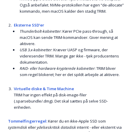
Også anbefalet. NVMe-protokollen har egen “de-allocate”
kommando, men macOS kalder den stadig TRIM.
Eksterne SSD’er
Thunderbolt-kabinetter
: Kører PCIe pass-through, så
macOS kan sende TRIM-kommandoer. Giver mening at
aktivere.
USB 3.x-kabinetter
: Kræver UASP og firmware, der
videresender TRIM. Mange gør ikke - tjek producentens
dokumentation.
RAID- eller hardware-krypterede kabinetter
: TRIM bliver
som regel blokeret; her er det spildt arbejde at aktivere.
Virtuelle diske & Time Machine
TRIM har ingen effekt på disk-image-filer
(.sparsebundle/.dmg). Det skal sættes på selve SSD-
enheden.
Tom­melfingerregel:
Kører du en ikke-Apple SSD som
systemdisk
eller
ydelses­kritisk datadisk
internt - eller eksternt via