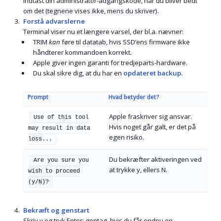
Indtast din administrator-adgangskode, når du bliver bedt
om det (tegnene vises ikke, mens du skriver).
Forstå advarslerne
Terminal viser nu et længere varsel, der bl.a. nævner:
TRIM
kan
føre til datatab, hvis SSD’ens firmware ikke
håndterer kommandoen korrekt.
Apple giver ingen garanti for tredjeparts-hardware.
Du skal sikre dig, at du har en
opdateret backup
.
Prompt
Hvad betyder det?
Apple fraskriver sig ansvar.
Use of this tool
Hvis noget går galt, er det på
may result in data
egen risiko.
loss...
Du bekræfter aktiveringen ved
Are you sure you
at trykke
y
, ellers
N
.
wish to proceed
(y/N)?
Bekræft og genstart
Skriv
y
og tryk
Enter
; gentag, hvis du får endnu en