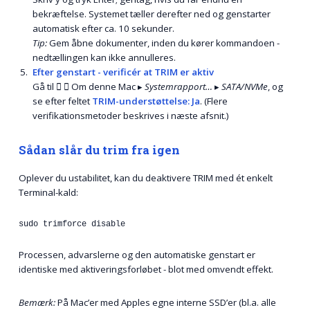
bekræftelse. Systemet tæller derefter ned og genstarter
automatisk efter ca. 10 sekunder.
Tip:
Gem åbne dokumenter, inden du kører kommandoen -
nedtællingen kan ikke annulleres.
Efter genstart - verificér at TRIM er aktiv
Gå til  ▸ Om denne Mac ▸
Systemrapport…
▸
SATA/NVMe
, og
se efter feltet
TRIM-understøttelse: Ja
. (Flere
verifikationsmetoder beskrives i næste afsnit.)
Sådan slår du trim fra igen
Oplever du ustabilitet, kan du deaktivere TRIM med ét enkelt
Terminal-kald:
sudo trimforce disable
Processen, advarslerne og den automatiske genstart er
identiske med aktiverings­forløbet - blot med omvendt effekt.
Bemærk:
På Mac’er med Apples egne interne SSD’er (bl.a. alle