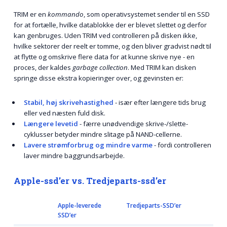
TRIM er en
kommando
, som operativsystemet sender til en SSD
for at fortælle, hvilke datablokke der er blevet slettet og derfor
kan genbruges. Uden TRIM ved controlleren på disken ikke,
hvilke sektorer der reelt er tomme, og den bliver gradvist nødt til
at flytte og omskrive flere data for at kunne skrive nye - en
proces, der kaldes
garbage collection
. Med TRIM kan disken
springe disse ekstra kopieringer over, og gevinsten er:
Stabil, høj skrivehastighed
- især efter længere tids brug
eller ved næsten fuld disk.
Længere levetid
- færre unødvendige skrive-/slette­
cyklusser betyder mindre slitage på NAND-cellerne.
Lavere strømforbrug og mindre varme
- fordi controlleren
laver mindre baggrundsarbejde.
Apple-ssd’er vs. Tredjeparts-ssd’er
Apple-leverede
Tredjeparts-SSD’er
SSD’er