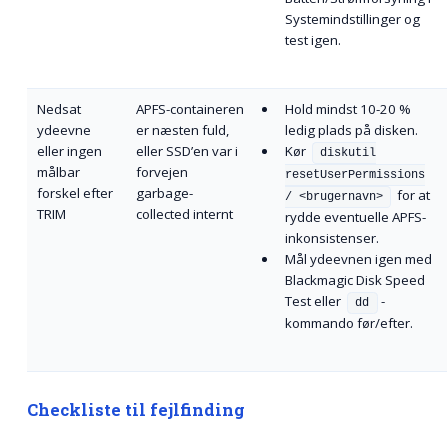
Systemindstillinger og
test igen.
Nedsat
APFS-containeren
Hold mindst 10-20 %
ydeevne
er næsten fuld,
ledig plads på disken.
eller ingen
eller SSD’en var i
Kør
diskutil
målbar
forvejen
resetUserPermissions
forskel efter
garbage-
for at
/ <brugernavn>
TRIM
collected internt
rydde eventuelle APFS-
inkonsistenser.
Mål ydeevnen igen med
Blackmagic Disk Speed
Test eller
-
dd
kommando før/efter.
Checkliste til fejlfinding