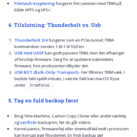
FileVault-kryptering
fungerer fint sammen med TRIM på
både APFS og HFS+.
4. Tilslutning: Thunderbolt vs. Usb
Thunderbolt 3/4
fungerer som en PCIe-tunnel; TRIM-
kommandoer sendes 1-til-1 til SSD’en.
USB med UASP
kan godt passere TRIM, men det afhænger
af brochip-firmware. Sørg for at opdatere kabinettets
firmware, hvis producenten tilbyder det.
USB BOT (Bulk-Only-Transport)
- her filtreres TRIM væk. I
bedste fald spildt indsats, i værste fald kan macOS fryse
under
.
trimforce
5. Tag en fuld backup først
Brug Time Machine, Carbon Copy Cloner eller andet værktøj
og
verificér
backup’en, før du går videre.
Kernel panics, firmwarefejl eller strømudfald midt i processen
kan korrupt øge filsystemet. En frisk backup gør