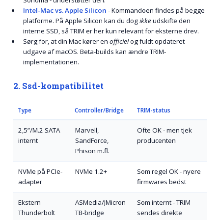
Intel-Mac vs. Apple Silicon
- Kommandoen findes på begge
platforme. På Apple Silicon kan du dog
ikke
udskifte den
interne SSD, så TRIM er her kun relevant for eksterne drev.
Sørg for, at din Mac kører en
officiel
og fuldt opdateret
udgave af macOS. Beta-builds kan ændre TRIM-
implementationen.
2. Ssd-kompatibilitet
Type
Controller/Bridge
TRIM-status
2,5”/M.2 SATA
Marvell,
Ofte OK - men tjek
internt
SandForce,
producenten
Phison m.fl.
NVMe på PCIe-
NVMe 1.2+
Som regel OK - nyere
adapter
firmwares bedst
Ekstern
ASMedia/JMicron
Som internt - TRIM
Thunderbolt
TB-bridge
sendes direkte