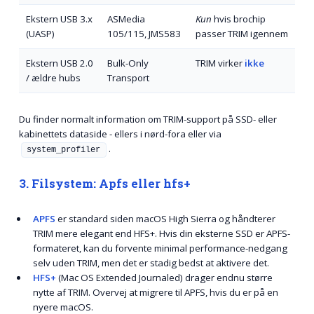
Ekstern USB 3.x
ASMedia
Kun
hvis brochip
(UASP)
105/115, JMS583
passer TRIM igennem
Ekstern USB 2.0
Bulk-Only
TRIM virker
ikke
/ ældre hubs
Transport
Du finder normalt information om TRIM-support på SSD- eller
kabinettets dataside - ellers i nørd-fora eller via
.
system_profiler
3. Filsystem: Apfs eller hfs+
APFS
er standard siden macOS High Sierra og håndterer
TRIM mere elegant end HFS+. Hvis din eksterne SSD er APFS-
formateret, kan du forvente minimal performance-nedgang
selv uden TRIM, men det er stadig bedst at aktivere det.
HFS+
(Mac OS Extended Journaled) drager endnu større
nytte af TRIM. Overvej at migrere til APFS, hvis du er på en
nyere macOS.