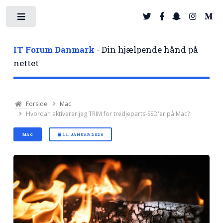
Toggle
IT Forum Danmark
- Din hjælpende hånd på
nettet
Forside
Mac
Hvordan aktiverer jeg TRIM for tredjeparts-SSD'er på Mac?
MAC
14. JANUAR 2026