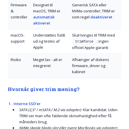
Firmware
Designet til
Generisk SATA eller
&
macOS, TRIM er
NVMe-controller; TRIM er
controller
automatisk
som regel
deaktiveret
aktiveret
macOS-
Understøttes fuldt
Skal tvinges til TRIM med
support
ud og testes af
; ingen
trimforce
Apple
officiel Apple-garanti
Risiko
Meget lav - alt er
Afhænger af diskens
integreret
firmware, driver og
kabinet
Hvornår giver trim mening?
Interne SSD’er
SATA (2,5” / mSATA / M.2 via adapter)
: Klar kandidat. Uden
TRIM ser man ofte faldende skrivehastighed efter få
måneders brug.
NVMe (Apple blade-slot eller nyere MacBooks via adapter)
: