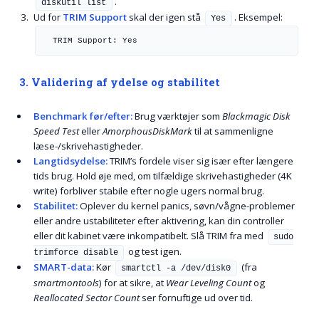
.
diskutil list
Ud for
TRIM Support
skal der igen stå
. Eksempel:
Yes
 TRIM Support: Yes 
3. Validering af ydelse og stabilitet
Benchmark før/efter:
Brug værktøjer som
Blackmagic Disk
Speed Test
eller
AmorphousDiskMark
til at sammenligne
læse-/skrivehastigheder.
Langtidsydelse:
TRIM’s fordele viser sig især efter længere
tids brug. Hold øje med, om tilfældige skrivehastigheder (4K
write) forbliver stabile efter nogle ugers normal brug.
Stabilitet:
Oplever du kernel panics, søvn/vågne-problemer
eller andre ustabiliteter efter aktivering, kan din controller
eller dit kabinet være inkompatibelt. Slå TRIM fra med
sudo
og test igen.
trimforce disable
SMART-data:
Kør
(fra
smartctl -a /dev/disk0
smartmontools
) for at sikre, at
Wear Leveling Count
og
Reallocated Sector Count
ser fornuftige ud over tid.