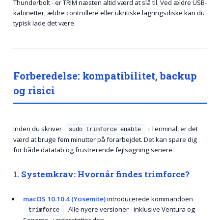
Thunderbolt - er TRIM næsten altid værd at slå til. Ved ældre USB-
kabinetter, ældre controllere eller ukritiske lagringsdiske kan du
typisk lade det være.
Forberedelse: kompatibilitet, backup
og risici
Inden du skriver
i Terminal, er det
sudo trimforce enable
værd at bruge fem minutter på forarbejdet. Det kan spare dig
for både datatab og frustrerende fejlsøgning senere.
1. Systemkrav: Hvornår findes trimforce?
macOS 10.10.4 (Yosemite)
introducerede kommandoen
. Alle nyere versioner - inklusive Ventura og
trimforce
Sonoma - understøtter den.