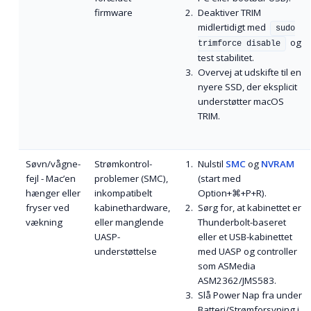
firmware
Deaktiver TRIM
midlertidigt med
sudo
og
trimforce disable
test stabilitet.
Overvej at udskifte til en
nyere SSD, der eksplicit
understøtter macOS
TRIM.
Søvn/vågne-
Strømkontrol­
Nulstil
SMC
og
NVRAM
fejl - Mac’en
problemer (SMC),
(start med
hænger eller
inkompatibelt
Option
+
⌘
+
P
+
R
).
fryser ved
kabinethardware,
Sørg for, at kabinettet er
vækning
eller manglende
Thunderbolt-baseret
UASP-
eller et USB-kabinettet
understøttelse
med UASP og controller
som ASMedia
ASM2362/JMS583.
Slå Power Nap fra under
Batteri/Strømforsyning i