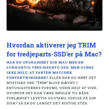
Hvordan aktiverer jeg TRIM
for tredjeparts-SSD'er på Mac?
HAR DU OPGRADERET DIN MAC MED EN
LYNHURTIG TREDJEPARTS-SSD, MEN SYNES
IKKE HELT, AT FARTEN MATCHER
FORVENTNINGERNE?
ELLER HAR DU HØRT DET
MYSTISKE ORD
“TRIM”
BLIVE NÆVNT I
ENTUSIASTERNES FORUMS, UDEN HELT AT VIDE,
HVORFOR DET KAN VÆRE NØGLEN TIL BÅDE
FORLÆNGET LEVETID OG STABIL YDELSE PÅ DIN
DISK? SÅ ER DU LANDET DET RIGTIGE STED.