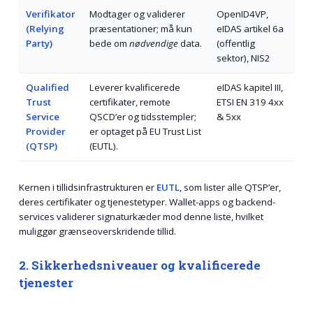
Verifikator
Modtager og validerer
OpenID4VP,
(Relying
præsentationer; må kun
eIDAS artikel 6a
Party)
bede om
nødvendige
data.
(offentlig
sektor), NIS2
Qualified
Leverer kvalificerede
eIDAS kapitel III,
Trust
certifikater, remote
ETSI EN 319 4xx
Service
QSCD’er og tidsstempler;
& 5xx
Provider
er optaget på EU Trust List
(QTSP)
(EUTL).
Kernen i tillidsinfrastrukturen er
EUTL
, som lister alle QTSP’er,
deres certifikater og tjenestetyper. Wallet-apps og backend-
services validerer signaturkæder mod denne liste, hvilket
muliggør grænseoverskridende tillid.
2. Sikkerhedsniveauer og kvalificerede
tjenester