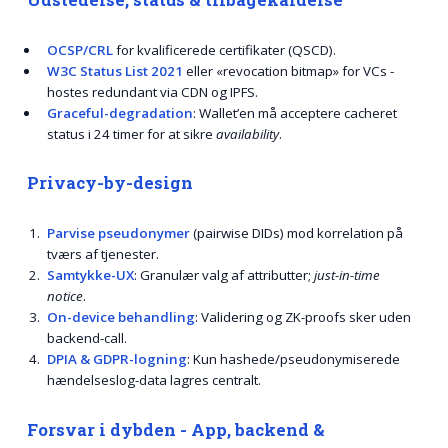
OCSP/CRL
for kvalificerede certifikater (QSCD).
W3C Status List 2021
eller «revocation bitmap» for VCs -
hostes redundant via CDN og IPFS.
Graceful-degradation
: Wallet’en må acceptere cacheret
status i 24 timer for at sikre
availability
.
Privacy-by-design
Parvise pseudonymer
(pairwise DIDs) mod korrelation på
tværs af tjenester.
Samtykke-UX
: Granulær valg af attributter;
just-in-time
notice
.
On-device behandling
: Validering og ZK-proofs sker uden
backend-call.
DPIA & GDPR-logning
: Kun hashede/pseudonymiserede
hændelseslog-data lagres centralt.
Forsvar i dybden - App, backend &