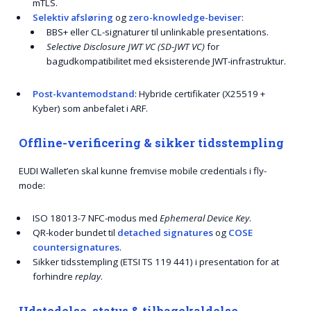
mTLS.
Selektiv afsløring
og
zero-knowledge-beviser
:
BBS+ eller CL-signaturer til unlinkable presentations.
Selective Disclosure JWT VC (SD-JWT VC)
for
bagudkompatibilitet med eksisterende JWT-infrastruktur.
Post-kvantemodstand
: Hybride certifikater (X25519 +
Kyber) som anbefalet i ARF.
Offline-verificering & sikker tidsstempling
EUDI Wallet’en skal kunne fremvise mobile credentials i fly-
mode:
ISO 18013-7 NFC-modus med
Ephemeral Device Key
.
QR-koder bundet til
detached signatures
og
COSE
countersignatures
.
Sikker tidsstempling (ETSI TS 119 441) i presentation for at
forhindre
replay
.
Udstedelse, status & tilbagekaldelse