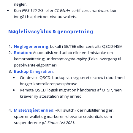
nøgler.
Kun
FIPS 140-2/3
- eller
CC EAL4+
-certificeret hardware bør
indgå i høj-/betroet-niveau-wallets.
Nøglelivscyklus & genopretning
Nøglegenerering
: Lokalt i SE/TEE eller centralt i QSCD-HSM.
Rotation
: Automatisk ved udløb eller ved mistanke om
kompromittering; understøt
crypto-agility
(f.eks. overgang til
post-kvante-algoritmer).
Backup & migration
:
On-device QSCD: backup via krypteret escrow i cloud med
bruger-kontrolleret passphrase.
Remote QSCD: logisk migration håndteres af QTSP, men
kræver ny attestation af ny enhed.
Mistet/stjålet enhed
: «Kill switch» der nulstiller nøgler,
spærrer wallet og markerer relevante credentials som
suspenderede på
Status List 2021
.