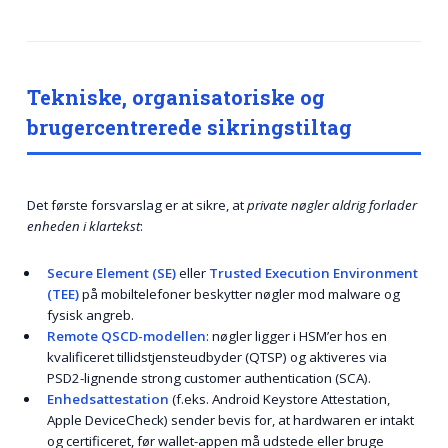
Tekniske, organisatoriske og
brugercentrerede sikringstiltag
Det første forsvarslag er at sikre, at
private nøgler aldrig forlader
enheden i klartekst
:
Secure Element (SE)
eller
Trusted Execution Environment
(TEE)
på mobiltelefoner beskytter nøgler mod malware og
fysisk angreb.
Remote QSCD-modellen
: nøgler ligger i HSM’er hos en
kvalificeret tillidstjensteudbyder (QTSP) og aktiveres via
PSD2-lignende strong customer authentication (SCA).
Enhedsattestation
(f.eks. Android Keystore Attestation,
Apple DeviceCheck) sender bevis for, at hardwaren er intakt
og certificeret, før wallet-appen må udstede eller bruge