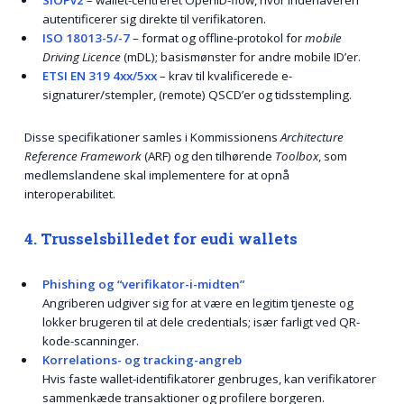
autentificerer sig direkte til verifikatoren.
ISO 18013-5/-7
– format og offline-protokol for
mobile
Driving Licence
(mDL); basismønster for andre mobile ID’er.
ETSI EN 319 4xx/5xx
– krav til kvalificerede e-
signaturer/stempler, (remote) QSCD’er og tidsstempling.
Disse specifikationer samles i Kommissionens
Architecture
Reference Framework
(ARF) og den tilhørende
Toolbox
, som
medlemslandene skal implementere for at opnå
interoperabilitet.
4. Trusselsbilledet for eudi wallets
Phishing og “verifikator-i-midten”
Angriberen udgiver sig for at være en legitim tjeneste og
lokker brugeren til at dele credentials; især farligt ved QR-
kode-scanninger.
Korrelations- og tracking-angreb
Hvis faste wallet-identifikatorer genbruges, kan verifikatorer
sammenkæde transaktioner og profilere borgeren.