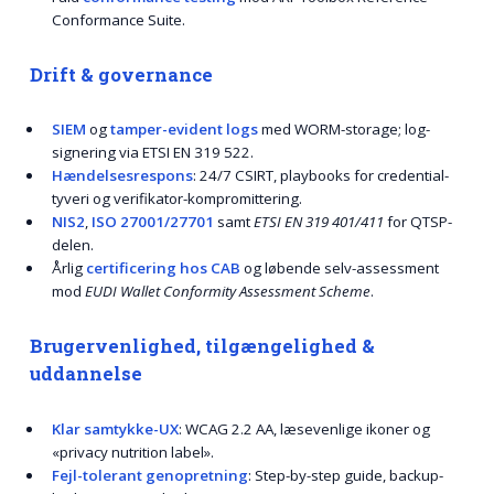
Conformance Suite.
Drift & governance
SIEM
og
tamper-evident logs
med WORM-storage; log-
signering via ETSI EN 319 522.
Hændelsesrespons
: 24/7 CSIRT, playbooks for credential-
tyveri og verifikator-kompromittering.
NIS2
,
ISO 27001/27701
samt
ETSI EN 319 401/411
for QTSP-
delen.
Årlig
certificering hos CAB
og løbende selv-assessment
mod
EUDI Wallet Conformity Assessment Scheme
.
Brugervenlighed, tilgængelighed &
uddannelse
Klar samtykke-UX
: WCAG 2.2 AA, læsevenlige ikoner og
«privacy nutrition label».
Fejl-tolerant genopretning
: Step-by-step guide, backup-