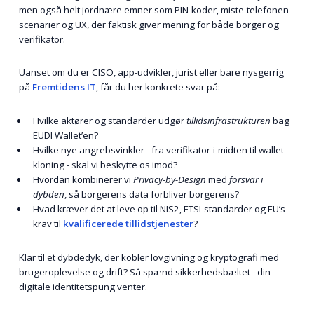
men også helt jordnære emner som PIN-koder, miste-telefonen-
scenarier og UX, der faktisk giver mening for både borger og
verifikator.
Uanset om du er CISO, app-udvikler, jurist eller bare nysgerrig
på
Fremtidens IT
, får du her konkrete svar på:
Hvilke aktører og standarder udgør
tillids­infrastrukturen
bag
EUDI Wallet’en?
Hvilke nye angrebsvinkler - fra verifikator-i-midten til wallet-
kloning - skal vi beskytte os imod?
Hvordan kombinerer vi
Privacy-by-Design
med
forsvar i
dybden
, så borgerens data forbliver borgerens?
Hvad kræver det at leve op til NIS2, ETSI-standarder og EU’s
krav til
kvalificerede tillidstjenester
?
Klar til et dybde­dyk, der kobler lovgivning og kryptografi med
brugeroplevelse og drift? Så spænd sikkerheds­bæltet - din
digitale identitetspung venter.