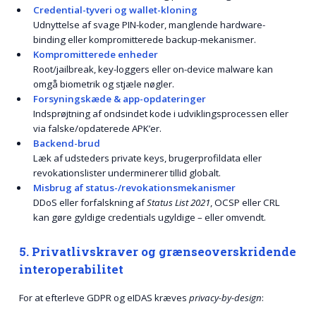
Credential-tyveri og wallet-kloning
Udnyttelse af svage PIN-koder, manglende hardware-
binding eller kompromitterede backup-mekanismer.
Kompromitterede enheder
Root/jailbreak, key-loggers eller on-device malware kan
omgå biometrik og stjæle nøgler.
Forsyningskæde & app-opdateringer
Indsprøjtning af ondsindet kode i udviklingsprocessen eller
via falske/opdaterede APK’er.
Backend-brud
Læk af udsteders private keys, brugerprofildata eller
revokationslister underminerer tillid globalt.
Misbrug af status-/revokationsmekanismer
DDoS eller forfalskning af
Status List 2021
, OCSP eller CRL
kan gøre gyldige credentials ugyldige – eller omvendt.
5. Privatlivskraver og grænseoverskridende
interoperabilitet
For at efterleve GDPR og eIDAS kræves
privacy-by-design
: