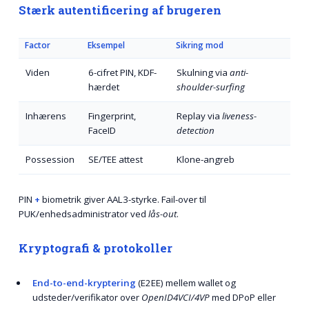
Stærk autentificering af brugeren
Factor
Eksempel
Sikring mod
Viden
6-cifret PIN, KDF-
Skulning via
anti-
hærdet
shoulder-surfing
Inhærens
Fingerprint,
Replay via
liveness-
FaceID
detection
Possession
SE/TEE attest
Klone-angreb
PIN
+
biometrik giver AAL3-styrke. Fail-over til
PUK/enhedsadministrator ved
lås-out
.
Kryptografi & protokoller
End-to-end-kryptering
(E2EE) mellem wallet og
udsteder/verifikator over
OpenID4VCI/4VP
med DPoP eller