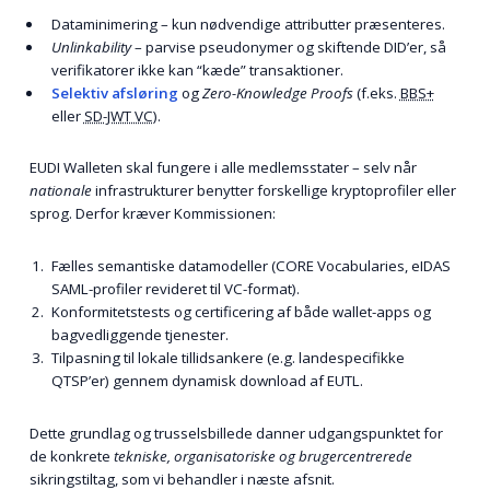
Dataminimering – kun nødvendige attributter præsenteres.
Unlinkability
– parvise pseudonymer og skiftende DID’er, så
verifikatorer ikke kan “kæde” transaktioner.
Selektiv afsløring
og
Zero-Knowledge Proofs
(f.eks.
BBS+
eller
SD-JWT VC
).
EUDI Walleten skal fungere i alle medlemsstater – selv når
nationale
infrastrukturer benytter forskellige kryptoprofiler eller
sprog. Derfor kræver Kommissionen:
Fælles semantiske datamodeller (CORE Vocabularies, eIDAS
SAML-profiler revideret til VC-format).
Konformitetstests og certificering af både wallet-apps og
bagvedliggende tjenester.
Tilpasning til lokale tillidsankere (e.g. landespecifikke
QTSP’er) gennem dynamisk download af EUTL.
Dette grundlag og trusselsbillede danner udgangspunktet for
de konkrete
tekniske, organisatoriske og brugercentrerede
sikringstiltag, som vi behandler i næste afsnit.