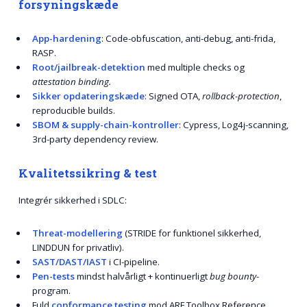
forsyningskæde
App-hardening
: Code-obfuscation, anti-debug, anti-frida,
RASP.
Root/jailbreak-detektion
med multiple checks og
attestation binding.
Sikker opdateringskæde
: Signed OTA,
rollback-protection
,
reproducible builds.
SBOM & supply-chain-kontroller
: Cypress, Log4j-scanning,
3rd-party dependency review.
Kvalitetssikring & test
Integrér sikkerhed i SDLC:
Threat-modellering
(STRIDE for funktionel sikkerhed,
LINDDUN for privatliv).
SAST/DAST/IAST
i CI-pipeline.
Pen-tests
mindst halvårligt + kontinuerligt
bug bounty
-
program.
Fuld
conformance testing
mod ARF Toolbox Reference