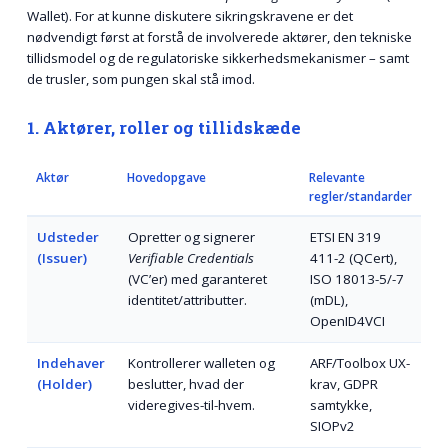
Wallet). For at kunne diskutere sikringskravene er det
nødvendigt først at forstå de involverede aktører, den tekniske
tillidsmodel og de regulatoriske sikkerhedsmekanismer – samt
de trusler, som pungen skal stå imod.
1. Aktører, roller og tillidskæde
Aktør
Hovedopgave
Relevante
regler/standarder
Udsteder
Opretter og signerer
ETSI EN 319
(Issuer)
Verifiable Credentials
411-2 (QCert),
(VC’er) med garanteret
ISO 18013-5/-7
identitet/attributter.
(mDL),
OpenID4VCI
Indehaver
Kontrollerer walleten og
ARF/Toolbox UX-
(Holder)
beslutter, hvad der
krav, GDPR
videregives-til-hvem.
samtykke,
SIOPv2