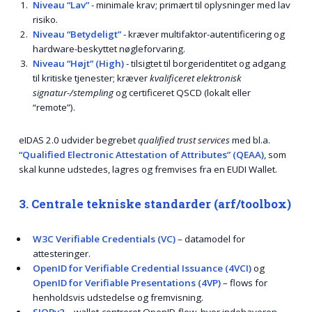
Niveau “Lav”
- minimale krav; primært til oplysninger med lav
risiko.
Niveau “Betydeligt”
- kræver multifaktor-autentificering og
hardware-beskyttet nøgleforvaring.
Niveau “Højt” (High)
- tilsigtet til borgeridentitet og adgang
til kritiske tjenester; kræver
kvalificeret elektronisk
signatur-/stempling
og certificeret QSCD (lokalt eller
“remote”).
eIDAS 2.0 udvider begrebet
qualified trust services
med bl.a.
“Qualified Electronic Attestation of Attributes” (QEAA)
, som
skal kunne udstedes, lagres og fremvises fra en EUDI Wallet.
3. Centrale tekniske standarder (arf/toolbox)
W3C Verifiable Credentials (VC)
– datamodel for
attesteringer.
OpenID for Verifiable Credential Issuance (4VCI)
og
OpenID for Verifiable Presentations (4VP)
– flows for
henholdsvis udstedelse og fremvisning.
SIOPv2
– wallet-centreret OpenID-flow, hvor indehaveren