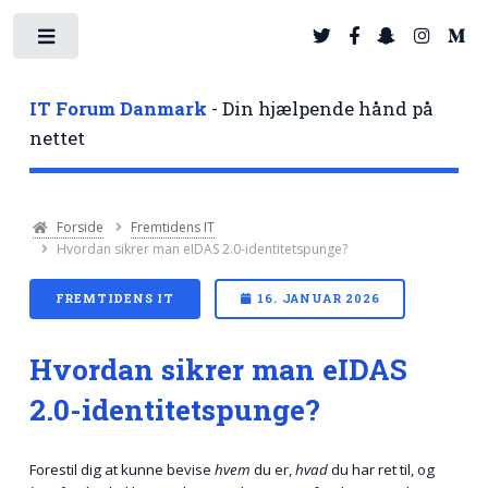
Toggle
IT Forum Danmark
- Din hjælpende hånd på
nettet
Forside
Fremtidens IT
Hvordan sikrer man eIDAS 2.0-identitetspunge?
FREMTIDENS IT
16. JANUAR 2026
Hvordan sikrer man eIDAS
2.0-identitetspunge?
Forestil dig at kunne bevise
hvem
du er,
hvad
du har ret til, og