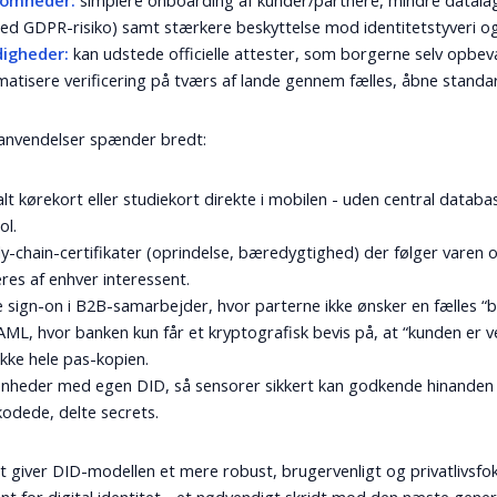
somheder:
simplere onboarding af kunder/partnere, mindre datala
d GDPR-risiko) samt stærkere beskyttelse mod identitetstyveri og
igheder:
kan udstede officielle attester, som borgerne selv opbev
atisere verificering på tværs af lande gennem fælles, åbne standa
anvendelser spænder bredt:
alt kørekort eller studiekort direkte i mobilen - uden central databa
ol.
y-chain-certifikater (oprindelse, bæredygtighed) der følger varen 
eres af enhver interessent.
e sign-on i B2B-samarbejder, hvor parterne ikke ønsker en fælles “
ML, hvor banken kun får et kryptografisk bevis på, at “kunden er ve
kke hele pas-kopien.
enheder med egen DID, så sensorer sikkert kan godkende hinanden
odede, delte secrets.
t giver DID-modellen et mere robust, brugervenligt og privatlivsfo