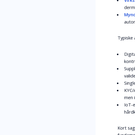
Virk
derme
Mynd
autom
Typiske 
Digit
kontr
Suppl
valid
Singl
KYC/A
men i
IoT-
hårdk
Kort sag