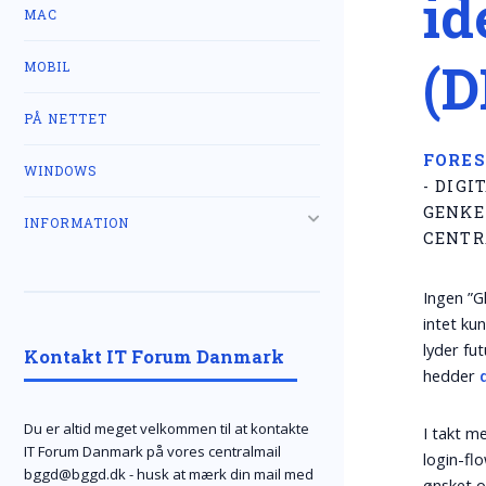
id
MAC
(D
MOBIL
PÅ NETTET
FORES
WINDOWS
- DIGI
GENKE
INFORMATION
CENTR
Ingen ”G
intet kun
lyder fu
Kontakt IT Forum Danmark
hedder
Du er altid meget velkommen til at kontakte
I takt m
IT Forum Danmark på vores centralmail
login-fl
bggd@bggd.dk
- husk at mærk din mail med
ønsket