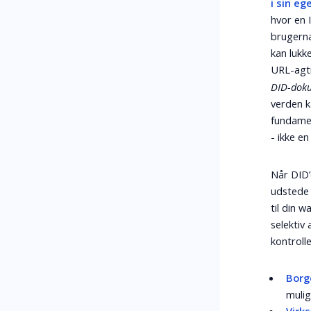
i sin eg
hvor en 
brugern
kan lukke
URL-agt
DID-dok
verden ka
fundame
- ikke en
Når DID
udstede 
til din 
selektiv
kontrolle
Borg
mulig