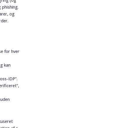
gring (og
 phishing.
arer, og
rder.
se for hver
og kan
boss-IDP”.
rificeret”,
 uden
kuseret