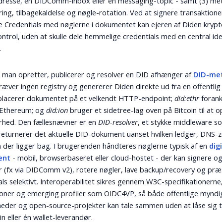
resse, en DIDComm-inbox eller en messaging-topic - samt (3) m
ring, tilbagekaldelse og nøgle-rotation. Ved at signere transaktion
le Credentials med nøglerne i dokumentet kan ejeren af Diden krypt
ontrol, uden at skulle dele hemmelige credentials med en central ide
.
man opretter, publicerer og resolver en DID afhænger af
DID-me
ræver ingen registry og genererer Diden direkte ud fra en offentlig
lacerer dokumentet på et velkendt HTTP-endpoint;
did:ethr
forank
 Ethereum; og
did:ion
bruger et sidetree-lag oven på Bitcoin til at o
rhed. Den fællesnævner er en
DID-resolver
, et stykke middleware so
returnerer det aktuelle DID-dokument uanset hvilken ledger, DNS-z
m der ligger bag. I brugerenden håndteres nøglerne typisk af en
dig
ent
- mobil, browserbaseret eller cloud-hostet - der kan signere o
 (fx via DIDComm v2), rotere nøgler, lave backup/recovery og pr
als selektivt. Interoperabilitet sikres gennem W3C-specifikationern
oner og emerging profiler som OIDC4VP, så både offentlige myndi
eder og open-source-projekter kan tale sammen uden at låse sig ti
in eller én wallet-leverandør.