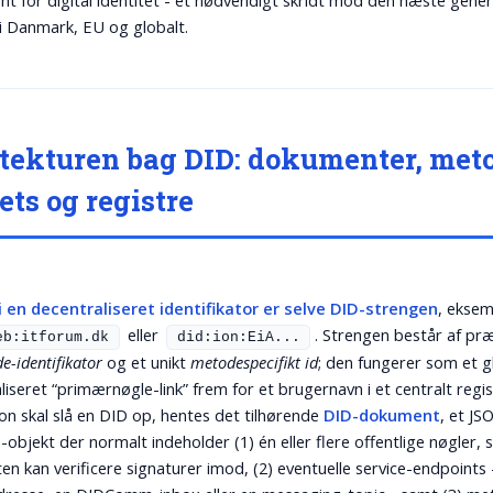
t for digital identitet - et nødvendigt skridt mod den næste gener
 i Danmark, EU og globalt.
tekturen bag DID: dokumenter, meto
ets og registre
i en decentraliseret identifikator er selve DID-strengen
, eksem
eller
. Strengen består af pr
eb:itforum.dk
did:ion:EiA...
e-identifikator
og et unikt
metodespecifikt id
; den fungerer som et g
liseret “primærnøgle-link” frem for et brugernavn i et centralt regis
ion skal slå en DID op, hentes det tilhørende
DID-dokument
, et JS
objekt der normalt indeholder (1) én eller flere offentlige nøgler,
n kan verificere signaturer imod, (2) eventuelle service-endpoints 