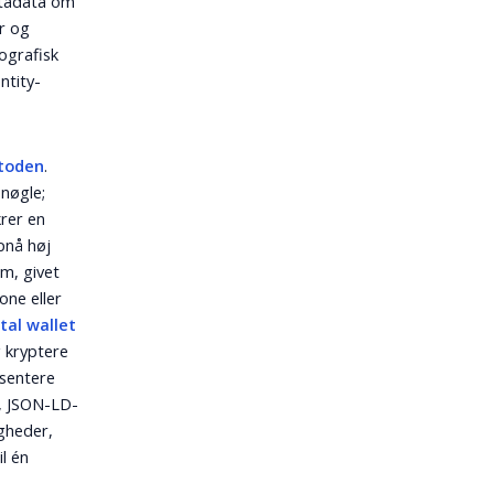
etadata om
er og
ografisk
ntity-
toden
.
 nøgle;
rer en
pnå høj
m, givet
one eller
ital wallet
g kryptere
æsentere
e, JSON-LD-
gheder,
l én