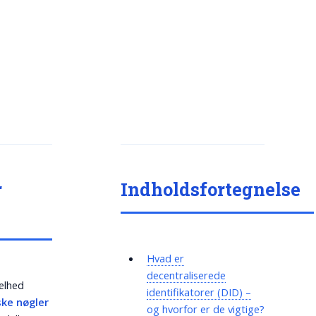
r
Indholdsfortegnelse
Hvad er
decentraliserede
kelhed
identifikatorer (DID) –
ske nøgler
og hvorfor er de vigtige?