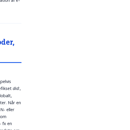
ation af e-
der,
pelvis
æfikset
did:
,
lobalt,
ter. Når en
ON- eller
 som
- fx en