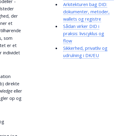
odeller -
Arkitekturen bag DID:
dsteder
dokumenter, metoder,
ghed, der
wallets og registre
gner et
Sådan virker DID i
 tilhørende
praksis: livscyklus og
ts, som
flow
tet er et
Sikkerhed, privatliv og
r individet
udrulning i DK/EU
ation
b) direkte
wledge
eller
øgler op og
 og