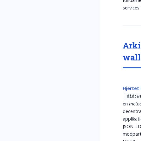
fundamen
services
Arki
wall
Hjertet 
did:w
en
metod
decentra
applikat
JSON-LD-
modparte