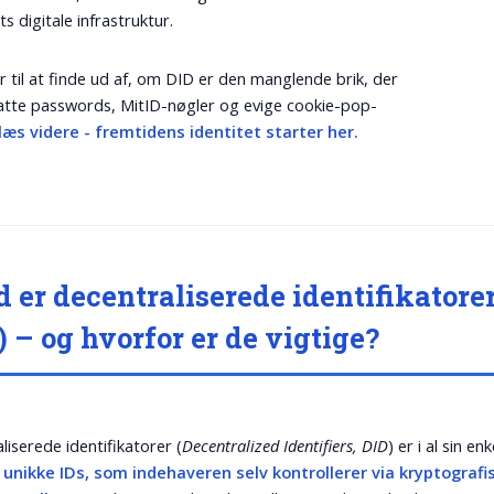
ts digitale infrastruktur.
ar til at finde ud af, om DID er den manglende brik, der
atte passwords, MitID-nøgler og evige cookie-pop-
læs videre - fremtidens identitet starter her.
 er decentraliserede identifikatore
) – og hvorfor er de vigtige?
liserede identifikatorer (
Decentralized Identifiers, DID
) er i al sin en
 unikke IDs, som indehaveren selv kontrollerer via kryptografi