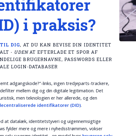
entifikatorer
ID) i praksis?
TIL DIG
, AT DU KAN BEVISE DIN IDENTITET
TALT -
UDEN
AT EFTERLADE ET SPOR AF
NDELIGE BRUGERNAVNE, PASSWORDS ELLER
ALE LOGIN-DATABASER
lemt adgangskode?”-links, ingen tredjeparts-trackere,
defilter mellem dig og din digitale legitimation. Det
turistisk, men teknologien er her allerede, og den
decentraliserede identifikatorer (DID)
.
ed at datalæk, identitetstyveri og uigennemsigtige
ows fylder mere og mere i nyhedsstrømmen, vokser
 om
selv-suveræn identitet
- en model hvor
brugeren selv