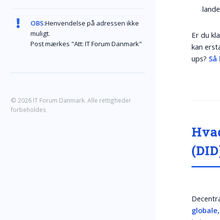
lande
OBS:
Henvendelse på adressen ikke
muligt.
Er du kl
Post mærkes "Att: IT Forum Danmark"
kan erst
ups?
Så 
© 2026 IT Forum Danmark. Alle rettigheder
forbeholdes
Hvad
(DID
Decentra
globale,