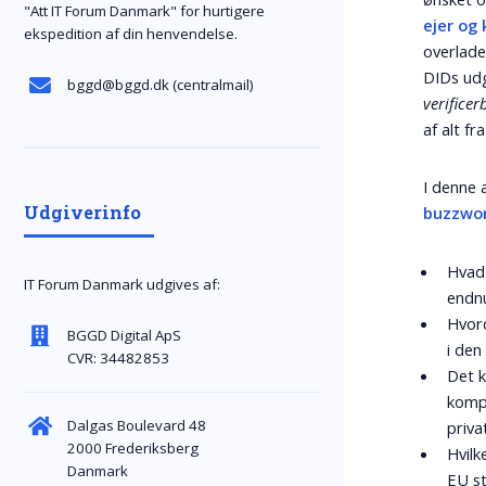
"Att IT Forum Danmark" for hurtigere
ejer og 
ekspedition af din henvendelse.
overlade
DIDs udg
bggd@bggd.dk
(centralmail)
verifice
af alt fr
I denne 
Udgiverinfo
buzzwor
Hvad 
IT Forum Danmark udgives af:
endnu
Hvord
BGGD Digital ApS
i de
CVR: 34482853
Det k
komp
Dalgas Boulevard 48
privat
2000 Frederiksberg
Hvil
Danmark
EU st