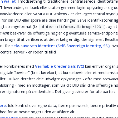
en wallet
. I modsætning til traditionelle, centraliserede identitetsm
IT-leverandør, en bank eller staten gemmer login-oplysninger og u
avne/kodeord eller SAML/OIDC-tokens - er der
ingen
central myndi
 for din DID eller spore alle dine handlinger. Selve identifikatoren li
igt strengeformat (fx
), og et
did:web:itforum.dk:bruger123
ument
beskriver de offentlige nøgler og eventuelle service-endpoin
n bruge til at verificere, at det virkelig er dig, der signerer. Resulta
nt for
selv-suveræn identitet (Self-Sovereign Identity, SSI)
, hvo
 central server - er roden til tillid.
’er kombineres med
Verifiable Credentials (VC)
kan enhver organis
digitale “beviser” (fx et kørekort, et kursusbevis eller et medlemska
wallet. Du kan derefter dele udvalgte oplysninger - ofte med
zero-kno
 afsløring - med en modtager, som via dit DID slår dine offentlige n
rer signaturen på credentialet. Det giver gevinster for alle parter:
ere:
fuld kontrol over egne data, færre passwords, bedre privatliv
hed for at bevise noget uden at afsløre alt.