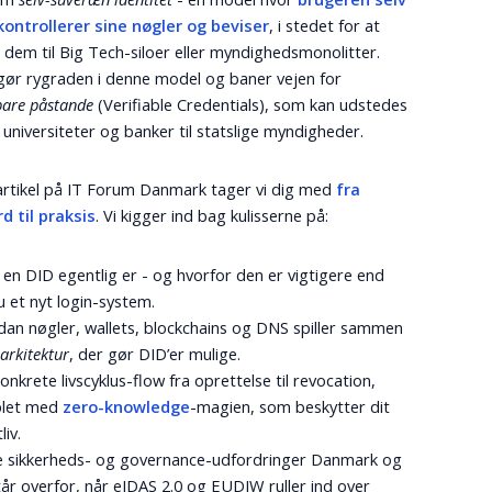
kontrollerer sine nøgler og beviser
, i stedet for at
 dem til Big Tech-siloer eller myndighedsmonolitter.
ør rygraden i denne model og baner vejen for
rbare påstande
(Verifiable Credentials), som kan udstedes
a universiteter og banker til statslige myndigheder.
artikel på IT Forum Danmark tager vi dig med
fra
d til praksis
. Vi kigger ind bag kulisserne på:
en DID egentlig er - og hvorfor den er vigtigere end
 et nyt login-system.
an nøgler, wallets, blockchains og DNS spiller sammen
n
arkitektur
, der gør DID’er mulige.
onkrete livscyklus-flow fra oprettelse til revocation,
let med
zero-knowledge
-magien, som beskytter dit
liv.
ke sikkerheds- og governance-udfordringer Danmark og
år overfor, når eIDAS 2.0 og EUDIW ruller ind over