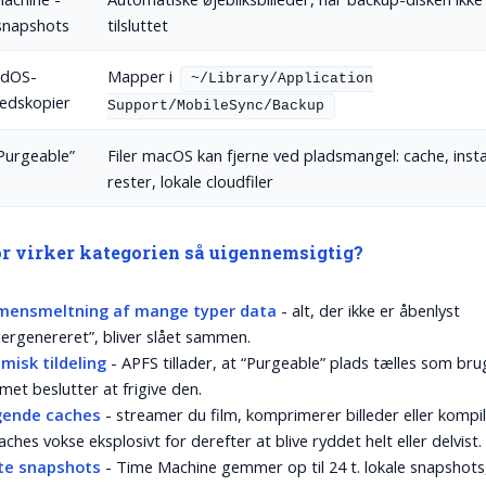
 snapshots
tilsluttet
adOS-
Mapper i
~/Library/Application
hedskopier
Support/MobileSync/Backup
Purgeable”
Filer macOS kan fjerne ved pladsmangel: cache, insta
rester, lokale cloudfiler
r virker kategorien så uigennemsigtig?
ensmeltning af mange typer data
- alt, der ikke er åbenlyst
ergenereret”, bliver slået sammen.
misk tildeling
- APFS tillader, at “Purgeable” plads tælles som brugt
met beslutter at frigive den.
gende caches
- streamer du film, komprimerer billeder eller kompi
aches vokse eksplosivt for derefter at blive ryddet helt eller delvist.
lte snapshots
- Time Machine gemmer op til 24 t. lokale snapshots,