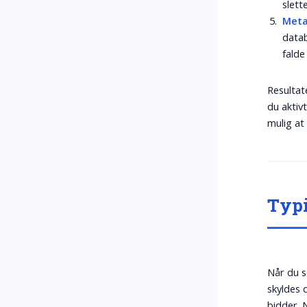
slett
Meta
datab
falde
Resultate
du aktiv
mulig at
Typi
Når du s
skyldes 
bidder. 