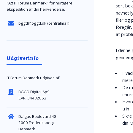
"Att IT Forum Danmark" for hurtigere
sort bok
ekspedition af din henvendelse.
navnet l
filer og
bggd@bggd.dk
(centralmail)
foregår,
at probl
I denne 
gennemg
Udgiverinfo
Hvad 
IT Forum Danmark udgives af:
mell
De me
BGGD Digital ApS
enor
CVR: 34482853
Hvord
trin
Sikre
Dalgas Boulevard 48
2000 Frederiksberg
din M
Danmark