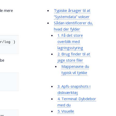
 de mere
Typiske årsager til at
“Systemdata” vokser
Sådan identificerer du,
hvad der fylder
1. Få det store
overblik med
)
r/log
lagringsstyring
2. Brug finder til at
jage store filer
obe
Mappenavne du
typisk vil tjekke
3. Apfs-snapshots i
diskværktøj
4. Terminal: Dybdebor
med du
5. Visuelle
 er