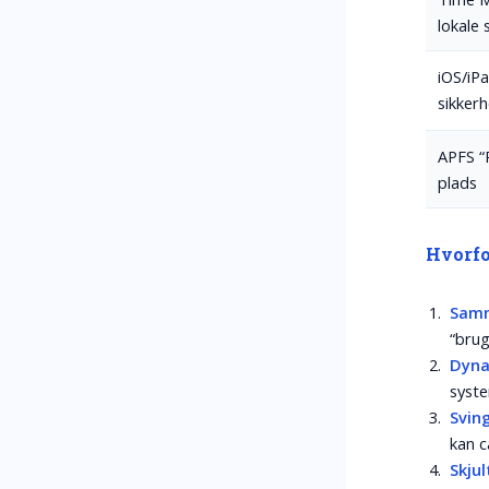
lokale
iOS/iP
sikker
APFS “
plads
Hvorfo
Samm
“brug
Dyna
syste
Svin
kan c
Skju