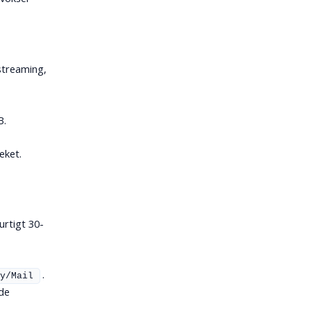
streaming,
B.
g
eket.
urtigt 30-
.
y/Mail
lde