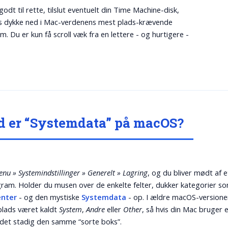
odt til rette, tilslut eventuelt din Time Machine-disk,
s dykke ned i Mac-verdenens mest plads-krævende
m. Du er kun få scroll væk fra en lettere - og hurtigere -
 er “Systemdata” på macOS?
nu » Systemindstillinger » Generelt » Lagring
, og du bliver mødt af e
gram. Holder du musen over de enkelte felter, dukker kategorier 
nter
- og den mystiske
Systemdata
- op. I ældre macOS-versione
lads været kaldt
System
,
Andre
eller
Other
, så hvis din Mac bruger 
 det stadig den samme “sorte boks”.