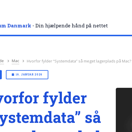
rum Danmark
- Din hjælpende hånd på nettet
de
Mac
Hvorfor fylder “Systemdata” så meget lagerplads på Mac?
16. JANUAR 2026
orfor fylder
ystemdata” så