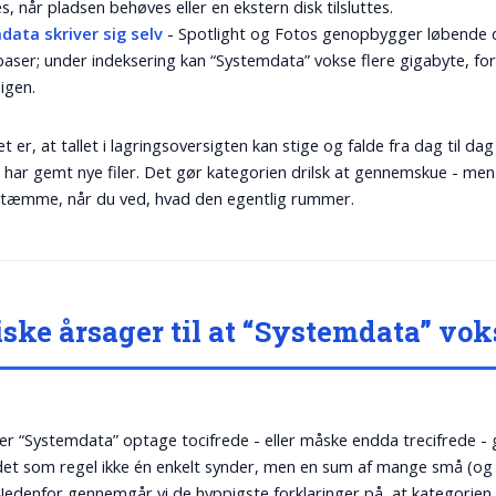
es, når pladsen behøves eller en ekstern disk tilsluttes.
data skriver sig selv
- Spotlight og Fotos genopbygger løbende 
aser; under indeksering kan “Systemdata” vokse flere gigabyte, for
 igen.
t er, at tallet i lagringsoversigten kan stige og falde fra dag til da
t har gemt nye filer. Det gør kategorien drilsk at gennemskue - me
 tæmme, når du ved, hvad den egentlig rummer.
ske årsager til at “Systemdata” vok
er “Systemdata” optage tocifrede - eller måske endda trecifrede - 
det som regel ikke én enkelt synder, men en sum af mange små (og 
Nedenfor gennemgår vi de hyppigste forklaringer på, at kategorien