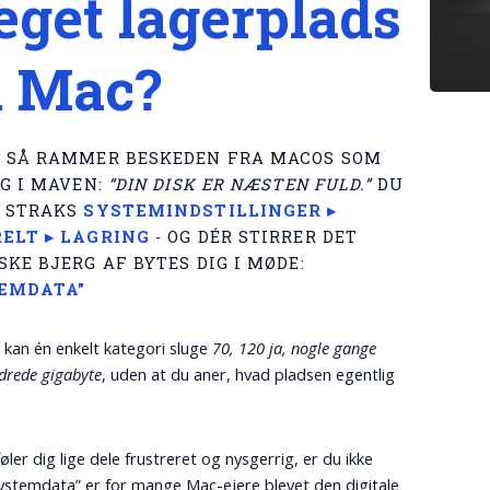
get lagerplads
å Mac?
!
SÅ RAMMER BESKEDEN FRA MACOS SOM
AG I MAVEN:
“DIN DISK ER NÆSTEN FULD.”
DU
 STRAKS
SYSTEMINDSTILLINGER ▸
ELT ▸ LAGRING
- OG DÉR STIRRER DET
KE BJERG AF BYTES DIG I MØDE:
EMDATA”
kan én enkelt kategori sluge
70, 120 ja, nogle gange
ndrede gigabyte
, uden at du aner, hvad pladsen egentlig
øler dig lige dele frustreret og nysgerrig, er du ikke
Systemdata” er for mange Mac-ejere blevet den digitale