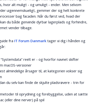
s, hvor alt muligt - og umuligt - ender. Men selvom
yder uigennemskueligt, gemmer der sig helt konkrete
 processer bag facaden. Når du først ved, hvad der
 kan du både genvinde dyrbar lagerplads og forhindre,
emet vender tilbage.
guide fra
IT Forum Danmark
tager vi dig i hånden og
år:
“Systemdata” reelt er - og hvorfor navnet skifter
em macOS-versioner
st almindelige årsager til, at kategorien vokser sig
m
an du selv kan finde de skjulte pladsrøvere - trin for
 metoder til oprydning og forebyggelse, uden at sætte
ac (eller dine nerver) på spil