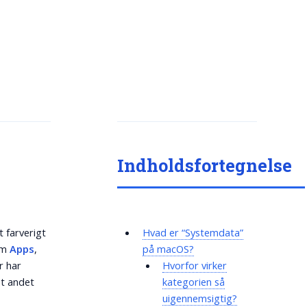
Indholdsfortegnelse
t farverigt
Hvad er “Systemdata”
som
Apps
,
på macOS?
r har
Hvorfor virker
et andet
kategorien så
uigennemsigtig?