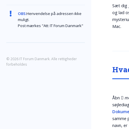
Sæt dig g
og lad o
OBS:
Henvendelse på adressen ikke
mysteriu
muligt.
Post mærkes "Att: IT Forum Danmark"
Mac.
© 2026 IT Forum Danmark. Alle rettigheder
forbeholdes
Hvad
Åbn
 me
søjledia
Dokume
samme p
navn, er