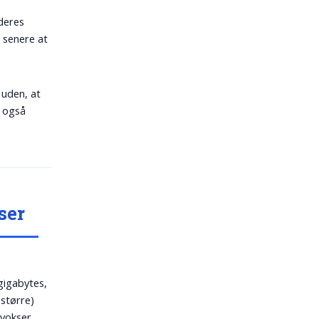
deres
 senere at
g uden, at
n også
ser
gigabytes,
større)
 vokser