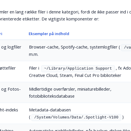
mler en lang række filer i denne kategori, fordi de ikke passer ind i
rienterede etiketter. De vigtigste komponenter er:
ri
Eksempler på indhold
og logfiler
Browser-cache, Spotify-cache, systemlogfiler (
/va
m.m.
øttefiler
Filer i
, fx Ad
~/Library/Application Support
Creative Cloud, Steam, Final Cut Pro biblioteker
- og Fotos-
Midlertidige overførsler, miniaturebilleder,
fotobiblioteksdatabase
ght-indeks
Metadata-databasen
(
)
/System/Volumes/Data/.Spotlight-V100
achine -
Automatiske øjebliksbilleder, når backup-disken ikke