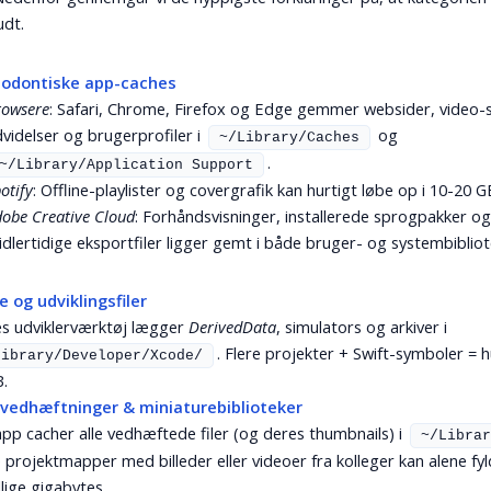
udt.
odontiske app-caches
rowsere
: Safari, Chrome, Firefox og Edge gemmer websider, video-
videlser og brugerprofiler i
og
~/Library/Caches
.
~/Library/Application Support
otify
: Offline-playlister og covergrafik kan hurtigt løbe op i 10-20 G
obe Creative Cloud
: Forhåndsvisninger, installerede sprogpakker o
dlertidige eksportfiler ligger gemt i både bruger- og systembibliot
 og udviklingsfiler
s udviklerværktøj lægger
DerivedData
, simulators og arkiver i
. Flere projekter + Swift-symboler = h
Library/Developer/Xcode/
.
-vedhæftninger & miniaturebiblioteker
app cacher alle vedhæftede filer (og deres thumbnails) i
~/Librar
 projektmapper med billeder eller videoer fra kolleger kan alene fy
llige gigabytes.