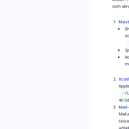
som ukr
Mast
B
ud
Sp
Ad
mi
Xcode
Apple
~/
40 GB
Mail
Mail.
Store
adski