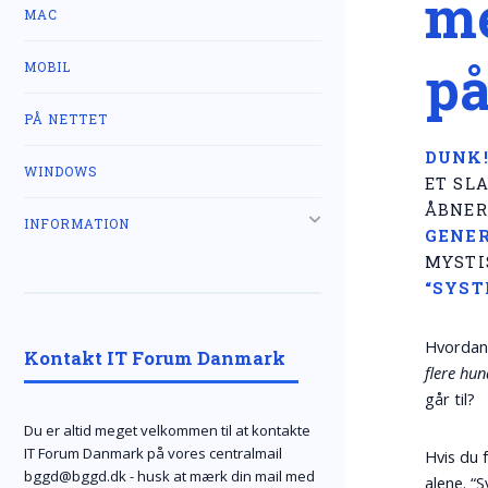
me
MAC
p
MOBIL
PÅ NETTET
DUNK
WINDOWS
ET SL
ÅBNER
INFORMATION
GENER
MYSTIS
“SYST
Hvordan 
Kontakt IT Forum Danmark
flere hu
går til?
Du er altid meget velkommen til at kontakte
IT Forum Danmark på vores centralmail
Hvis du f
bggd@bggd.dk
- husk at mærk din mail med
alene. “