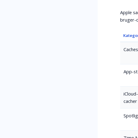
Apple sa
bruger-o
Katego
Caches 
App-st
iCloud
cacher
Spotli
Time M