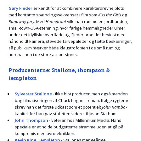
Gary Fleder
er kendt for at kombinere karakterdrevne plots
med kontante spændingssekvenser i film som
Kiss the Girls
og
Runaway Jury
. Med
Homefront
ville han ramme en jordbunden,
small-town-USA-stemning, hvor farlige hemmeligheder ulmer
under det idylliske overfladelag. Fleder arbejder bevidst med
håndholdt kamera, støvede farvepaletter og tætte beskæringer,
så publikum mærker både klaustrofobien i de små rum og
adrenalinen i de store action­-stunts.
Producenterne: Stallone, thompson &
templeton
Sylvester Stallone
- ikke blot producer, men også manden
bag filmatiseringen af Chuck Logans roman. Ifølge rygterne
skrev han det første udkast som et potentielt
John Rambo
-
kapitel, før han gav stafetten videre til Jason Statham.
John Thompson
- veteran hos Millennium Media. Hans
speciale er at holde budgetterne stramme uden at gå på
kompromis med pyroteknikken.
Kevin King Templeton
- Stallones mangeårige