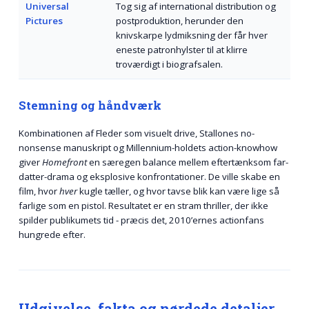
Universal
Tog sig af international distribution og
Pictures
postproduktion, herunder den
knivskarpe lydmiksning der får hver
eneste patronhylster til at klirre
troværdigt i biografsalen.
Stemning og håndværk
Kombinationen af Fleder som visuelt drive, Stallones no-
nonsense manuskript og Millennium-holdets action-knowhow
giver
Homefront
en særegen balance mellem eftertænksom far-
datter-drama og eksplosive konfrontationer. De ville skabe en
film, hvor
hver
kugle tæller, og hvor tavse blik kan være lige så
farlige som en pistol. Resultatet er en stram thriller, der ikke
spilder publikumets tid - præcis det, 2010’ernes actionfans
hungrede efter.
Udgivelse, fakta og nørdede detaljer