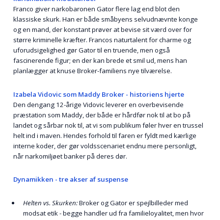
Franco giver narkobaronen Gator flere lag end blot den
klassiske skurk. Han er både småbyens selvudnævnte konge
og en mand, der konstant prøver at bevise sit værd over for
større kriminelle kræfter. Francos naturtalent for charme og
uforudsigelighed gør Gator til en truende, men også
fascinerende figur; en der kan brede et smil ud, mens han
planlægger at knuse Broker-familiens nye tilværelse.
Izabela Vidovic som Maddy Broker - historiens hjerte
Den dengang 12-årige Vidovic leverer en overbevisende
præstation som Maddy, der både er hårdfør nok til at bo på
landet og sårbar nok til, at vi som publikum føler hver en trussel
helt ind i maven. Hendes forhold til faren er fyldt med kærlige
interne koder, der gør voldsscenariet endnu mere personligt,
når narkomiljøet banker på deres dør.
Dynamikken - tre akser af suspense
Helten vs. Skurken:
Broker og Gator er spejlbilleder med
modsat etik - begge handler ud fra familie­loyalitet, men hvor