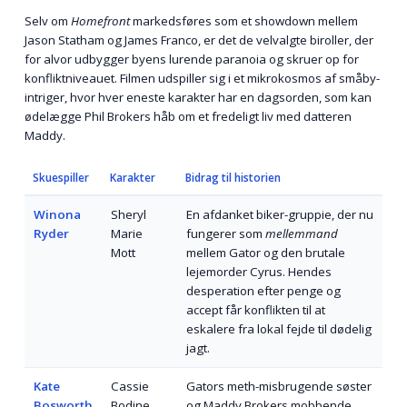
Selv om
Homefront
markedsføres som et showdown mellem
Jason Statham og James Franco, er det de velvalgte biroller, der
for alvor udbygger byens lurende paranoia og skruer op for
konfliktniveauet. Filmen udspiller sig i et mikrokosmos af småby-
intriger, hvor hver eneste karakter har en dagsorden, som kan
ødelægge Phil Brokers håb om et fredeligt liv med datteren
Maddy.
Skuespiller
Karakter
Bidrag til historien
Winona
Sheryl
En afdanket biker-gruppie, der nu
Ryder
Marie
fungerer som
mellemmand
Mott
mellem Gator og den brutale
lejemorder Cyrus. Hendes
desperation efter penge og
accept får konflikten til at
eskalere fra lokal fejde til dødelig
jagt.
Kate
Cassie
Gators meth-misbrugende søster
Bosworth
Bodine
og Maddy Brokers mobbende