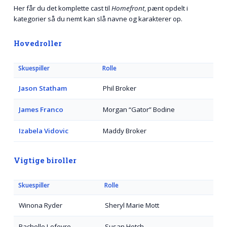
Her får du det komplette cast til
Homefront
, pænt opdelt i
kategorier så du nemt kan slå navne og karakterer op.
Hovedroller
Skuespiller
Rolle
Jason Statham
Phil Broker
James Franco
Morgan “Gator” Bodine
Izabela Vidovic
Maddy Broker
Vigtige biroller
Skuespiller
Rolle
Winona Ryder
Sheryl Marie Mott
Rachelle Lefevre
Susan Hetch