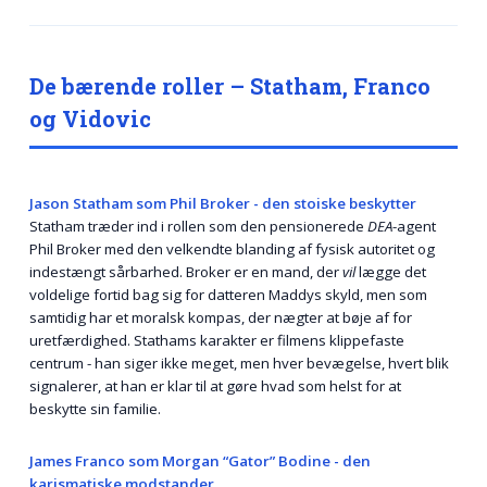
De bærende roller – Statham, Franco
og Vidovic
Jason Statham som Phil Broker - den stoiske beskytter
Statham træder ind i rollen som den pensionerede
DEA
-agent
Phil Broker med den velkendte blanding af fysisk autoritet og
indestængt sårbarhed. Broker er en mand, der
vil
lægge det
voldelige fortid bag sig for datteren Maddys skyld, men som
samtidig har et moralsk kompas, der nægter at bøje af for
uretfærdighed. Stathams karakter er filmens klippefaste
centrum - han siger ikke meget, men hver bevægelse, hvert blik
signalerer, at han er klar til at gøre hvad som helst for at
beskytte sin familie.
James Franco som Morgan “Gator” Bodine - den
karismatiske modstander