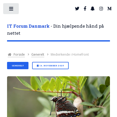
Toggle
IT Forum Danmark
- Din hjælpende hånd på
nettet
Forside
Generelt
Medvirkende i Homefront
GENERELT
14. NOVEMBER 2025