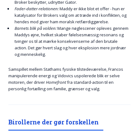
Broker beskytter, udnytter Gator.
Fader-datter-relationen:
Maddy er ikke blot et offer - hun er
katalysator for Brokers valg om at træde ind i konflikten, og
hendes mod giver ham moralsk retfærdiggørelse.
Barnets blik på volden:
Mange nøglescener opleves gennem
Maddys øjne, hvilket skaber følelsesmæssig resonans og
tvinger os til at mærke konsekvenserne af den brutale
action. Det gør hvert slag og hver eksplosion mere jordnær
og menneskelig.
Samspillet mellem Stathams fysiske tilstedeværelse, Francos
manipulerende energi og Vidovics uspolerede blik er selve
motoren, der driver
Homefront
fra standard-action til en
personlig fortælling om familie, grænser og valg.
Birollerne der gør forskellen