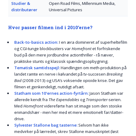
Studier &
Open Road Films, Millennium Media,
distributører
Universal Pictures
Hvor passer filmen ind i 2010’erne?
Back-to-basics action:
I en æra domineret af superheltefilm
og CGI-tunge blockbusters var
Homefront
et forfriskende
bud på den mere jordbundne actionthriller - rå næver,
praktiske stunts og klassisk spændingsopbygning.
Tematisk samtidsspejl:
Handlingen om meth-produktion på
landet ramte en nerve i kølvandet på tv-succesen
Breaking
Bad
(2008-2013) og USA’s voksende opioide krise. Det gav
filmen et genkendeligt, nutidigt afsæt.
Statham som 10’ernes action-fyrtårn:
Jason Statham var
allerede kendt fra
The Expendables
og
Transporter
-serien.
Med
Homefront
videreførte han sit image som den stoiske
enmandshær - men her med et mere emotionelt far/datter-
drive.
Sylvester Stallone bag tasterne:
Selvom han ikke
medvirker på lærredet, skrev Stallone manuskriptet (løst