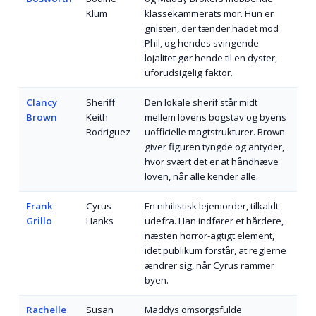
Klum
klassekammerats mor. Hun er
gnisten, der tænder hadet mod
Phil, og hendes svingende
lojalitet gør hende til en dyster,
uforudsigelig faktor.
Clancy
Sheriff
Den lokale sherif står midt
Brown
Keith
mellem lovens bogstav og byens
Rodriguez
uofficielle magtstrukturer. Brown
giver figuren tyngde og antyder,
hvor svært det er at håndhæve
loven, når alle kender alle.
Frank
Cyrus
En nihilistisk lejemorder, tilkaldt
Grillo
Hanks
udefra. Han indfører et hårdere,
næsten horror-agtigt element,
idet publikum forstår, at reglerne
ændrer sig, når Cyrus rammer
byen.
Rachelle
Susan
Maddys omsorgsfulde