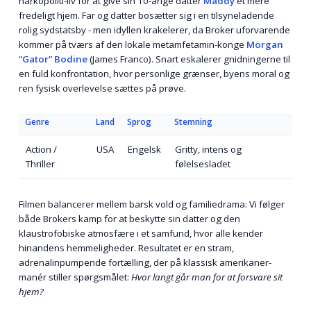
narkopoliti-liv for at give sin 10-årige datter
Maddy
et mere
fredeligt hjem. Far og datter bosætter sig i en tilsyneladende
rolig sydstatsby - men idyllen krakelerer, da Broker uforvarende
kommer på tværs af den lokale metamfetamin-konge
Morgan
“Gator” Bodine
(James Franco). Snart eskalerer gnidningerne til
en fuld konfrontation, hvor personlige grænser, byens moral og
ren fysisk overlevelse sættes på prøve.
Genre
Land
Sprog
Stemning
Action /
USA
Engelsk
Gritty, intens og
Thriller
følelsesladet
Filmen balancerer mellem barsk vold og familiedrama: Vi følger
både Brokers kamp for at beskytte sin datter og den
klaustrofobiske atmosfære i et samfund, hvor alle kender
hinandens hemmeligheder. Resultatet er en stram,
adrenalinpumpende fortælling, der på klassisk amerikaner-
manér stiller spørgsmålet:
Hvor langt går man for at forsvare sit
hjem?