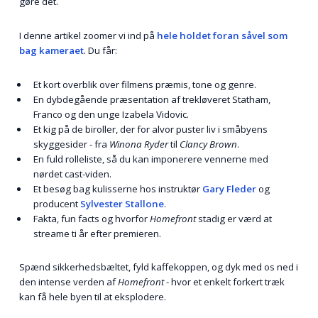
gøre det.
I denne artikel zoomer vi ind på
hele holdet foran såvel som
bag kameraet
. Du får:
Et kort overblik over filmens præmis, tone og genre.
En dybdegående præsentation af trekløveret Statham,
Franco og den unge Izabela Vidovic.
Et kig på de biroller, der for alvor puster liv i småbyens
skyggesider - fra
Winona Ryder
til
Clancy Brown
.
En fuld rolleliste, så du kan imponerere vennerne med
nørdet cast-viden.
Et besøg bag kulisserne hos instruktør
Gary Fleder
og
producent
Sylvester Stallone
.
Fakta, fun facts og hvorfor
Homefront
stadig er værd at
streame ti år efter premieren.
Spænd sikkerhedsbæltet, fyld kaffekoppen, og dyk med os ned i
den intense verden af
Homefront
- hvor et enkelt forkert træk
kan få hele byen til at eksplodere.