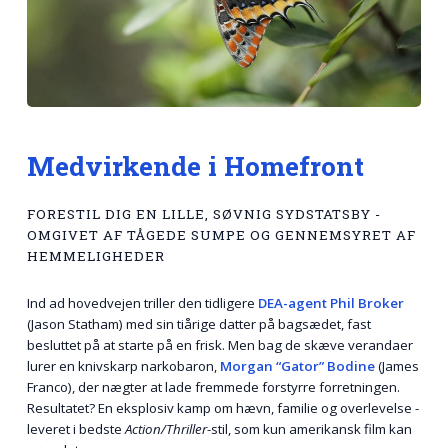
Medvirkende i Homefront
FORESTIL DIG EN LILLE, SØVNIG SYDSTATSBY -
OMGIVET AF TÅGEDE SUMPE OG GENNEMSYRET AF
HEMMELIGHEDER
Ind ad hovedvejen triller den tidligere
DEA-agent Phil Broker
(Jason Statham) med sin tiårige datter på bagsædet, fast
besluttet på at starte på en frisk. Men bag de skæve verandaer
lurer en knivskarp narkobaron,
Morgan “Gator” Bodine
(James
Franco), der nægter at lade fremmede forstyrre forretningen.
Resultatet? En eksplosiv kamp om hævn, familie og overlevelse -
leveret i bedste
Action/Thriller
-stil, som kun amerikansk film kan