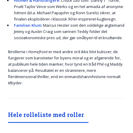
Hitmen & Håndlangere:
Chuck Zito som “Danny T” Turrie,
Pruitt Taylor Vince som Werks og en hel armada af anonyme
hitmen
(bl.a. Michael Papajohn og Ronn Surels) sikrer, at
finalen eksploderer i klassisk 90’er-inspireret kugleregn.
Familien Klum:
Marcus Hester som den voldelige ægtemand
Jimmy og Austin Craig som sønnen Teddy folder det
socioøkonomiske pres ud, der gør småbyen til et krudtønde.
Birollerne i
Homefront
er med andre ord ikke blot kulisser; de
fungerer som barometer for byens moral og er afgørende for,
at publikum hele tiden mærker, hvor tynd en tråd Phil og Maddy
balancerer på. Resultatet er en strammere, mere
flerdimensional thriller, end en enmandshævnhistorie normalt
tilbyder.
Hele rolleliste med roller