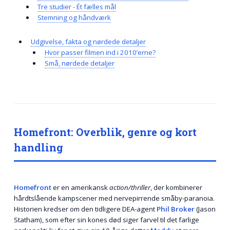
Tre studier - Ét fælles mål
Stemning og håndværk
Udgivelse, fakta og nørdede detaljer
Hvor passer filmen ind i 2010’erne?
Små, nørdede detaljer
Homefront: Overblik, genre og kort
handling
Homefront
er en amerikansk
action/thriller
, der kombinerer
hårdtslående kampscener med nervepirrende småby-paranoia.
Historien kredser om den tidligere DEA-agent
Phil Broker
(Jason
Statham), som efter sin kones død siger farvel til det farlige