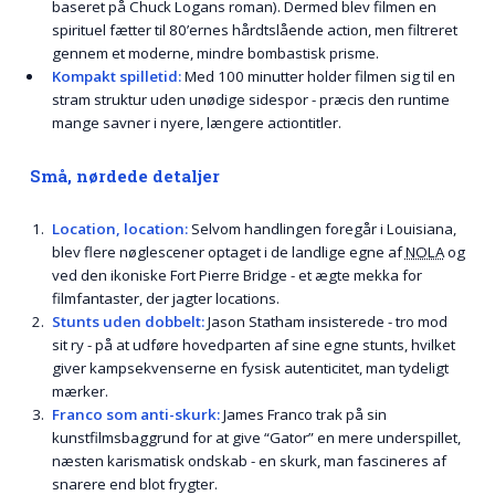
baseret på Chuck Logans roman). Dermed blev filmen en
spirituel fætter til 80’ernes hårdtslående action, men filtreret
gennem et moderne, mindre bombastisk prisme.
Kompakt spilletid:
Med 100 minutter holder filmen sig til en
stram struktur uden unødige sidespor - præcis den runtime
mange savner i nyere, længere actiontitler.
Små, nørdede detaljer
Location, location:
Selvom handlingen foregår i Louisiana,
blev flere nøglescener optaget i de landlige egne af
NOLA
og
ved den ikoniske Fort Pierre Bridge - et ægte mekka for
filmfantaster, der jagter locations.
Stunts uden dobbelt:
Jason Statham insisterede - tro mod
sit ry - på at udføre hovedparten af sine egne stunts, hvilket
giver kampsekvenserne en fysisk autenticitet, man tydeligt
mærker.
Franco som anti-skurk:
James Franco trak på sin
kunstfilmsbaggrund for at give “Gator” en mere underspillet,
næsten karismatisk ondskab - en skurk, man fascineres af
snarere end blot frygter.