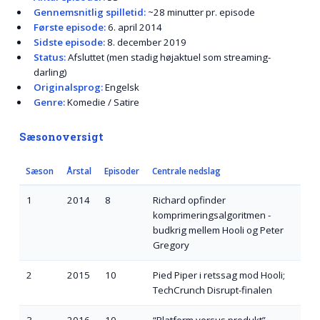
Gennemsnitlig spilletid:
~28 minutter pr. episode
Første episode:
6. april 2014
Sidste episode:
8. december 2019
Status:
Afsluttet (men stadig højaktuel som streaming-
darling)
Originalsprog:
Engelsk
Genre:
Komedie / Satire
Sæsonoversigt
Sæson
Årstal
Episoder
Centrale nedslag
1
2014
8
Richard opfinder
komprimerings­algoritmen -
budkrig mellem Hooli og Peter
Gregory
2
2015
10
Pied Piper i retssag mod Hooli;
TechCrunch Disrupt-finalen
3
2016
10
“Platform versus produkt” -