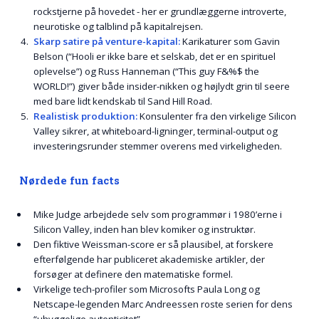
rockstjerne på hovedet - her er grundlæggerne introverte,
neurotiske og talblind på kapitalrejsen.
Skarp satire på venture-kapital:
Karikaturer som Gavin
Belson (“Hooli er ikke bare et selskab, det er en spirituel
oplevelse”) og Russ Hanneman (“This guy F&%$ the
WORLD!”) giver både insider-nikken og højlydt grin til seere
med bare lidt kendskab til Sand Hill Road.
Realistisk produktion:
Konsulenter fra den virkelige Silicon
Valley sikrer, at whiteboard-ligninger, terminal-output og
investeringsrunder stemmer overens med virkeligheden.
Nørdede fun facts
Mike Judge arbejdede selv som programmør i 1980’erne i
Silicon Valley, inden han blev komiker og instruktør.
Den fiktive Weissman-score er så plausibel, at forskere
efterfølgende har publiceret akademiske artikler, der
forsøger at definere den matematiske formel.
Virkelige tech-profiler som Microsofts Paula Long og
Netscape-legenden Marc Andreessen roste serien for dens