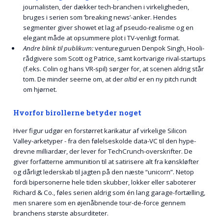
journalisten, der dækker tech-branchen i virkeligheden,
bruges i serien som ’breaking news’-anker. Hendes
segmenter giver showet et lag af pseudo-realisme og en
elegant måde at opsummere plot i TV-venligt format.
Andre blink til publikum:
ventureguruen Denpok Singh, Hooli-
rådgivere som Scott og Patrice, samt kortvarige rival-startups
(f.eks. Colin og hans VR-spil) sørger for, at scenen aldrig står
tom. De minder seerne om, at der
altid
er en ny pitch rundt
om hjørnet.
Hvorfor birollerne betyder noget
Hver figur udgør en forstørret karikatur af virkelige Silicon
Valley-arketyper - fra den følelseskolde data-VC til den hype-
drevne milliardær, der lever for TechCrunch-overskrifter. De
giver forfatterne ammunition til at satirisere alt fra kønskløfter
og dårligt lederskab til jagten på den næste “unicorn”. Netop
fordi bipersonerne hele tiden skubber, lokker eller saboterer
Richard & Co., føles serien aldrig som én lang garage-fortælling,
men snarere som en øjenåbnende tour-de-force gennem
branchens største absurditeter.