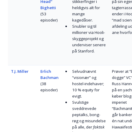
Head”
stikkerfinger i
på sin ege
Bighetti
heldigvis alt for
tagterrass
(53
mange
ender i Hoo
episoder)
kagedåser.
“mad scien
Snubler sig til
afdeling u
millioner via Hooli-
ane hvorfo
skyggeprojekt og
underviser senere
på Stanford.
T.J. Miller
Erlich
Selvudnævnt
Prøver at “
Bachman
“visionær” og
dogge” VC
(38
hostel-indehaver;
Russ Han
episoder)
10 % equity for
på en yacht
evigt.
køber blog
Svulstige
imperiet
sveddrevede
“Bachmanit
peptalks, bong-
går banker
røg og misundelse
én nat und
på alle, der
faktisk
Hawaiifesti