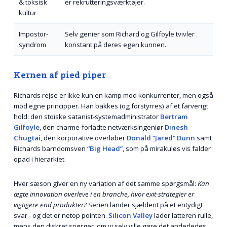
& toksisk
er rekrutteringsværktøjer.
kultur
Impostor-
Selv genier som Richard og Gilfoyle tvivler
syndrom
konstant på deres egen kunnen.
Kernen af pied piper
Richards rejse er ikke kun en kamp mod konkurrenter, men også
mod egne principper. Han bakkes (og forstyrres) af et farverigt
hold: den stoiske satanist-systemadministrator
Bertram
Gilfoyle
, den charme-forladte netværksingeniør
Dinesh
Chugtai
, den korporative overløber
Donald “Jared” Dunn
samt
Richards barndomsven
“Big Head”
, som på mirakuløs vis falder
opad i hierarkiet.
Hver sæson giver en ny variation af det samme spørgsmål:
Kan
ægte innovation overleve i en branche, hvor exit-strategier er
vigtigere end produkter?
Serien lander sjældent på et entydigt
svar - og det er netop pointen.
Silicon Valley
lader latteren rulle,
mens den diskret spørger, om vi selv ville gøre det anderledes,