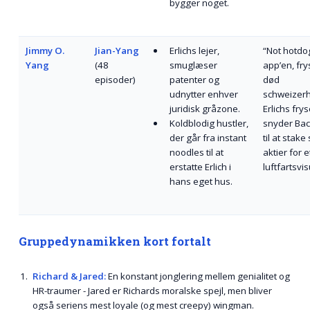
bygger noget.
Jimmy O.
Jian-Yang
Erlichs lejer,
“Not hotdo
Yang
(48
smuglæser
app’en, fry
episoder)
patenter og
død
udnytter enhver
schweizerh
juridisk gråzone.
Erlichs fry
Koldblodig hustler,
snyder Ba
der går fra instant
til at stake
noodles til at
aktier for e
erstatte Erlich i
luftfartsvi
hans eget hus.
Gruppedynamikken kort fortalt
Richard & Jared:
En konstant jonglering mellem genialitet og
HR-traumer - Jared er Richards moralske spejl, men bliver
også seriens mest loyale (og mest creepy) wingman.