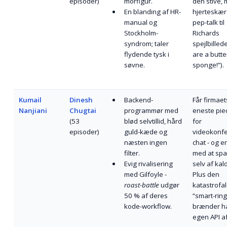
episoder)
morfigur.
den stive,
En blanding af HR-
hjerteskæ
manual og
pep-talk til
Stockholm-
Richards
syndrom; taler
spejlbilled
flydende tysk i
are a butte
søvne.
sponge!”).
Kumail
Dinesh
Backend-
Får firmaet
Nanjiani
Chugtai
programmør med
eneste pie
(53
blød selvtillid, hård
for
episoder)
guld-kæde og
videokonfe
næsten ingen
chat - og e
filter.
med at spa
Evig rivalisering
selv af kald
med Gilfoyle -
Plus den
roast-battle
udgør
katastrofa
50 % af deres
“smart-ring
kode-workflow.
brænder h
egen API af