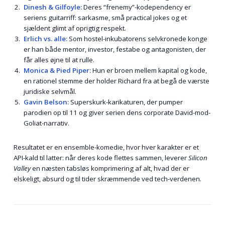
Dinesh & Gilfoyle:
Deres “frenemy”-kodependency er
seriens guitarriff: sarkasme, små practical jokes og et
sjældent glimt af oprigtig respekt.
Erlich vs. alle:
Som hostel-inkubatorens selvkronede konge
er han både mentor, investor, festabe og antagonisten, der
får alles øjne til at rulle.
Monica & Pied Piper:
Hun er broen mellem kapital og kode,
en rationel stemme der holder Richard fra at begå de værste
juridiske selvmål.
Gavin Belson:
Super­skurk-karikaturen, der pumper
parodien op til 11 og giver serien dens corporate David-mod-
Goliat-narrativ.
Resultatet er en ensemble-komedie, hvor hver karakter er et
API-kald til latter: når deres kode flettes sammen, leverer
Silicon
Valley
en næsten tabsløs komprimering af alt, hvad der er
elskeligt, absurd og til tider skræmmende ved tech-verdenen.