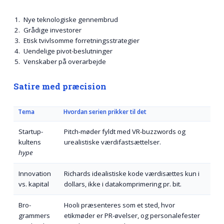
Nye teknologiske gennembrud
Grådige investorer
Etisk tvivlsomme forretningsstrategier
Uendelige pivot-beslutninger
Venskaber på overarbejde
Satire med præcision
Tema
Hvordan serien prikker til det
Startup-
Pitch-møder fyldt med VR-buzzwords og
kultens
urealistiske værdifastsættelser.
hype
Innovation
Richards idealistiske kode værdisættes kun i
vs. kapital
dollars, ikke i datakomprimering pr. bit.
Bro-
Hooli præsenteres som et sted, hvor
grammers
etikmøder er PR-øvelser, og personalefester