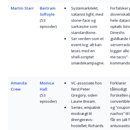
Martin Starr
Bertram
Systemarkitekt,
Forfalsker 
Gilfoyle
satanist light, med
dovenskab
(53
stone-face og
hele datac
episoder)
sarkasme som
opkøb; bin
standardtone.
Dineshs
Ser verden som et
guldkæde f
event-log; alt kan
serverrack
løses med en
logger alle
shell-scriptet
me tacos”-
smædekampagne.
kommando
Amanda
Monica
VC-associate hos
Forklarer
Crew
Hall
først Peter
tålmodigt
(53
Gregory, siden
forskellen
episoder)
Laurie Bream.
convertibl
Seriøs, empatisk
og “coupon
modvægt til
nachos” til 
drengerøvs-
får en (alt f
hostellet; Richards
entusiastis