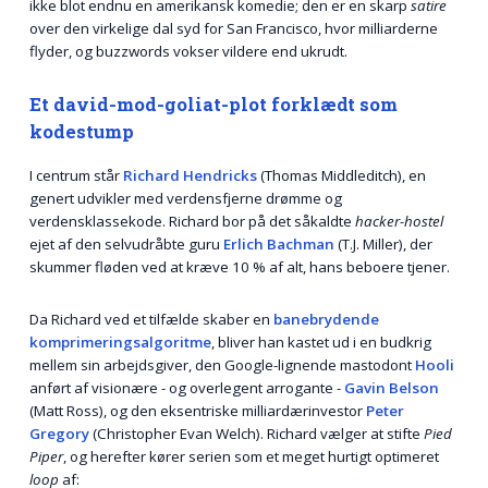
ikke blot endnu en amerikansk komedie; den er en skarp
satire
over den virkelige dal syd for San Francisco, hvor milliarderne
flyder, og buzzwords vokser vildere end ukrudt.
Et david-mod-goliat-plot forklædt som
kodestump
I centrum står
Richard Hendricks
(Thomas Middleditch), en
genert udvikler med verdensfjerne drømme og
verdensklassekode. Richard bor på det såkaldte
hacker-hostel
ejet af den selvudråbte guru
Erlich Bachman
(T.J. Miller), der
skummer fløden ved at kræve 10 % af alt, hans beboere tjener.
Da Richard ved et tilfælde skaber en
banebrydende
komprimeringsalgoritme
, bliver han kastet ud i en budkrig
mellem sin arbejdsgiver, den Google-lignende mastodont
Hooli
anført af visionære - og overlegent arrogante -
Gavin Belson
(Matt Ross), og den eksentriske milliardærinvestor
Peter
Gregory
(Christopher Evan Welch). Richard vælger at stifte
Pied
Piper
, og herefter kører serien som et meget hurtigt optimeret
loop
af: