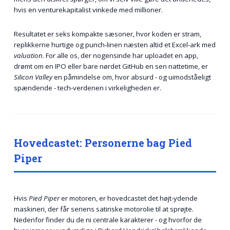
hvis en venturekapitalist vinkede med millioner.
Resultatet er seks kompakte sæsoner, hvor koden er stram,
replikkerne hurtige og punch-linen næsten altid et Excel-ark med
valuation
. For alle os, der nogensinde har uploadet en app,
drømt om en IPO eller bare nørdet GitHub en sen nattetime, er
Silicon Valley
en påmindelse om, hvor absurd - og uimodståeligt
spændende - tech-verdenen i virkeligheden er.
Hovedcastet: Personerne bag Pied
Piper
Hvis
Pied Piper
er motoren, er hovedcastet det højt-ydende
maskineri, der får seriens satiriske motorolie til at sprøjte.
Nedenfor finder du de ni centrale karakterer - og hvorfor de