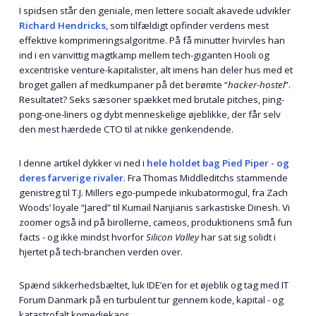
I spidsen står den geniale, men lettere socialt akavede udvikler
Richard Hendricks
, som tilfældigt opfinder verdens mest
effektive komprimeringsalgoritme. På få minutter hvirvles han
ind i en vanvittig magtkamp mellem tech-giganten Hooli og
excentriske venture-kapitalister, alt imens han deler hus med et
broget galleri af medkumpaner på det berømte “
hacker-hostel
”.
Resultatet? Seks sæsoner spækket med brutale pitches, ping-
pong-one-liners og dybt menneskelige øjeblikke, der får selv
den mest hærdede CTO til at nikke genkendende.
I denne artikel dykker vi ned i
hele holdet bag Pied Piper - og
deres farverige rivaler
. Fra Thomas Middleditchs stammende
genistreg til T.J. Millers ego-pumpede inkubatormogul, fra Zach
Woods’ loyale “Jared” til Kumail Nanjianis sarkastiske Dinesh. Vi
zoomer også ind på birollerne, cameos, produktionens små fun
facts - og ikke mindst hvorfor
Silicon Valley
har sat sig solidt i
hjertet på tech-branchen verden over.
Spænd sikkerhedsbæltet, luk IDE’en for et øjeblik og tag med IT
Forum Danmark på en turbulent tur gennem kode, kapital - og
katastrofalt komediekaos.