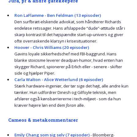
Jura, pr & andre gatekeepere
Ron LaFlamme - Ben Feldman (13 episoder)
Den surfbræt-elskende advokat, som håndterer Richards
endeløse retssager. Hans afslappede “dude”-attitude står i
skarp kontrast til det højspændte start-up-univers og giver
ofte overraskende klarsyn i krisesituationer.
Hoover - Chris Williams (20 episoder)
Gavins loyale sikkerhedschef med FBI-baggrund. Hans
blanke stoicisme leverer deadpan-humor, hvad enten han
skygger Richard, spionerer på Erlich eller - senere - skifter
side og hjælper Piper.
Carla Walton - Alice Wetterlund (6 episoder)
Stærk hardware-ingeniør, der tør sige det højt, alle andre kun
tænker. Hun udfordrer Dinesh og Gilfoyle teknisk, men
afslører også kønsbarriererne i tech-miljøet - som da hun
kræver højere løn end dem
foran
alle.
Cameos & metakommentarer
Emily Chang som sig selv (7 episoder)
- Bloomberg-