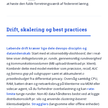
at høste den fulde forretningsværdi af federeret læring.
Drift, skalering og best practices
Løbende drift kræver lige dele devops-disciplin og
datavidenskab
: Start med et
observability-dashboard
, der i real-
time viser
deltagelsesrate pr. runde
, gennemsnitlig
rundevarighed
og
kommunikationsvolumen
(MB upload/download pr. klient).
Kombinér dette med model-metriker som
præcision, recall, AUC
og fairness-gap på subgrupper
samt et akkumuleret
ε-
privatlivsbudget
fra differential privacy. Overvåg samtidig CPU,
RAM, batteri-dræn og netværksbrug på klienterne via MDM eller
sidecar-agent, så du forhindrer overbelastning og kan
rate-
limite
tunge runder. Non-IID data håndteres bedst ved at logge
distributionsskift pr. silo og anvende
clustering-baseret
klientudvælgelse
.
Stragglers
(langsomme eller offline enheder)