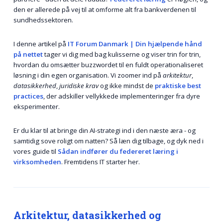
den er allerede på vej til at omforme alt fra bankverdenen til
sundhedssektoren.
I denne artikel på
IT Forum Danmark | Din hjælpende hånd
på nettet
tager vi dig med bag kulisserne og viser trin for trin,
hvordan du omsætter buzzwordet til en fuldt operationaliseret
løsning i din egen organisation. Vi zoomer ind på
arkitektur
,
datasikkerhed
,
juridiske krav
og ikke mindst de
praktiske best
practices
, der adskiller vellykkede implementeringer fra dyre
eksperimenter.
Er du klar til at bringe din AI-strategi ind i den næste æra - og
samtidig sove roligt om natten? Så læn dig tilbage, og dyk ned i
vores guide til
Sådan indfører du federeret læring i
virksomheden
. Fremtidens IT starter her.
Arkitektur, datasikkerhed og