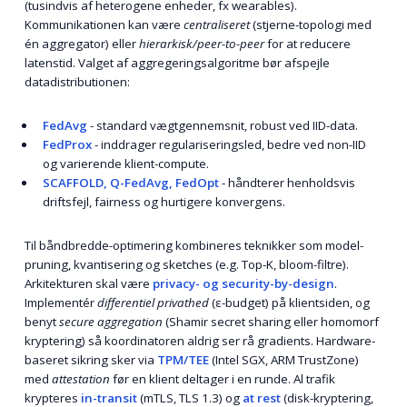
(tusindvis af heterogene enheder, fx wearables).
Kommunikationen kan være
centraliseret
(stjerne-topologi med
én aggregator) eller
hierarkisk/peer-to-peer
for at reducere
latenstid. Valget af aggregeringsalgoritme bør afspejle
datadistributionen:
FedAvg
- standard vægtgennemsnit, robust ved IID-data.
FedProx
- inddrager regulariseringsled, bedre ved non-IID
og varierende klient-compute.
SCAFFOLD, Q-FedAvg, FedOpt
- håndterer henholdsvis
driftsfejl, fairness og hurtigere konvergens.
Til båndbredde-optimering kombineres teknikker som model-
pruning, kvantisering og sketches (e.g. Top-K, bloom-filtre).
Arkitekturen skal være
privacy- og security-by-design
.
Implementér
differentiel privathed
(ε-budget) på klientsiden, og
benyt
secure aggregation
(Shamir secret sharing eller homomorf
kryptering) så koordinatoren aldrig ser rå gradients. Hardware-
baseret sikring sker via
TPM/TEE
(Intel SGX, ARM TrustZone)
med
attestation
før en klient deltager i en runde. Al trafik
krypteres
in-transit
(mTLS, TLS 1.3) og
at rest
(disk-kryptering,