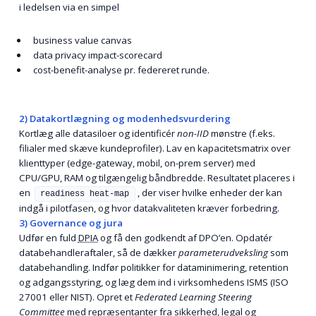
i ledelsen via en simpel
business value canvas
data privacy impact-scorecard
cost-benefit-analyse pr. federeret runde.
2) Datakortlægning og modenhedsvurdering
Kortlæg alle datasiloer og identificér
non-IID
mønstre (f.eks.
filialer med skæve kundeprofiler). Lav en kapacitetsmatrix over
klienttyper (edge-gateway, mobil, on-prem server) med
CPU/GPU, RAM og tilgængelig båndbredde. Resultatet placeres i
en
, der viser hvilke enheder der kan
readiness heat-map
indgå i pilotfasen, og hvor datakvaliteten kræver forbedring.
3) Governance og jura
Udfør en fuld
DPIA
og få den godkendt af DPO’en. Opdatér
databehandler­aftaler, så de dækker
parameterudveksling
som
databehandling. Indfør politikker for dataminimering, retention
og adgangsstyring, og læg dem ind i virksomhedens ISMS (ISO
27001 eller NIST). Opret et
Federated Learning Steering
Committee
med repræsentanter fra sikkerhed, legal og