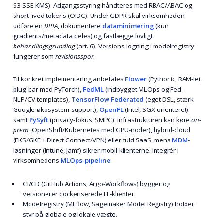
S3 SSE-KMS). Adgangsstyring håndteres med RBAC/ABAC og
short-lived tokens (OIDC). Under GDPR skal virksomheden
udføre en
DPIA
, dokumentere
dataminimering
(kun
gradients/metadata deles) og fastlægge lovligt
behandlingsgrundlag
(art. 6). Versions-logning i modelregistry
fungerer som
revisionsspor
.
Til konkret implementering anbefales
Flower
(Pythonic, RAM-let,
plug-bar med PyTorch),
FedML
(indbygget MLOps og Fed-
NLP/CV templates),
TensorFlow Federated
(eget DSL, stærk
Google-økosystem-support),
OpenFL
(Intel, SGX-orienteret)
samt
PySyft
(privacy-fokus, SMPC). Infrastrukturen kan køre
on-
prem
(OpenShift/Kubernetes med GPU-noder), hybrid-cloud
(EKS/GKE + Direct Connect/VPN) eller fuld SaaS, mens
MDM
-
løsninger (Intune, Jamf) sikrer mobil-klienterne. Integrér i
virksomhedens
MLOps-pipeline
:
CI/CD (GitHub Actions, Argo-Workflows) bygger og
versionerer dockeriserede FL-klienter.
Modelregistry (MLflow, Sagemaker Model Registry) holder
styr på globale og lokale vægte.