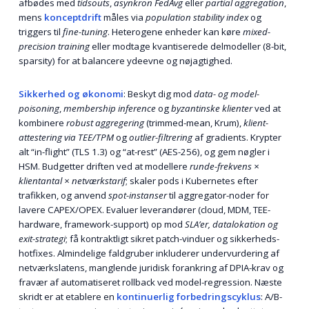
afbødes med
tidsouts
,
asynkron FedAvg
eller
partial aggregation
,
mens
konceptdrift
måles via
population stability index
og
triggers til
fine-tuning
. Heterogene enheder kan køre
mixed-
precision training
eller modtage kvantiserede delmodeller (8-bit,
sparsity) for at balancere ydeevne og nøjagtighed.
Sikkerhed og økonomi
: Beskyt dig mod
data- og model-
poisoning
,
membership inference
og
byzantinske klienter
ved at
kombinere
robust aggregering
(trimmed-mean, Krum),
klient-
attestering via TEE/TPM
og
outlier-filtrering
af gradients. Krypter
alt “in-flight” (TLS 1.3) og “at-rest” (AES-256), og gem nøgler i
HSM. Budgetter driften ved at modellere
runde-frekvens ×
klientantal × netværkstarif
; skaler pods i Kubernetes efter
trafikken, og anvend
spot-instanser
til aggregator-noder for
lavere CAPEX/OPEX. Evaluer leverandører (cloud, MDM, TEE-
hardware, framework-support) op mod
SLA’er, datalokation og
exit-strategi
; få kontraktligt sikret patch-vinduer og sikkerheds-
hotfixes. Almindelige faldgruber inkluderer undervurdering af
netværkslatens, manglende juridisk forankring af DPIA-krav og
fravær af automatiseret rollback ved model-regression. Næste
skridt er at etablere en
kontinuerlig forbedringscyklus
: A/B-