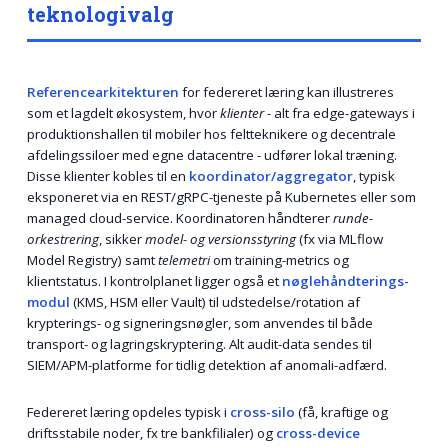
teknologivalg
Referencearkitekturen
for federeret læring kan illustreres
som et lagdelt økosystem, hvor
klienter
- alt fra edge-gateways i
produktionshallen til mobiler hos feltteknikere og decentrale
afdelingssiloer med egne datacentre - udfører lokal træning.
Disse klienter kobles til en
koordinator/aggregator
, typisk
eksponeret via en REST/gRPC-tjeneste på Kubernetes eller som
managed cloud-service. Koordinatoren håndterer
runde-
orkestrering
, sikker
model- og versionsstyring
(fx via MLflow
Model Registry) samt
telemetri
om training-metrics og
klientstatus. I kontrolplanet ligger også et
nøglehåndterings-
modul
(KMS, HSM eller Vault) til udstedelse/rotation af
krypterings- og signeringsnøgler, som anvendes til både
transport- og lagringskryptering. Alt audit-data sendes til
SIEM/APM-platforme for tidlig detektion af anomali-adfærd.
Federeret læring opdeles typisk i
cross-silo
(få, kraftige og
driftsstabile noder, fx tre bankfilialer) og
cross-device