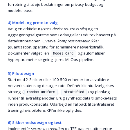
forretning til at eje beslutninger om privacy-budget og
modelrelease.
4) Model- og protokolvalg
Vælg en arkitektur (
cross-device
vs.
cross-silo
) og en
aggregerings­algoritme som FedAvg eller FedProx baseret på
datadistributionen. Overvej
kompressions-teknikker
(quantization, sparsity) for at minimere netværkstrafik.
Dokumentér valget i en
og automatisér
Model Card
hyperparameter-søgning i jeres MLOps-pipeline.
5) Pilotdesign
Start med 2-3 siloer eller 100-500 enheder for at validere
netværkslatens og deltager-rate. Definér klient­udvælgelses­
strategi (
,
) og planlæg
random-uniform
stratified
runder til lavtrafik­perioder. Brug synthetic data til smoke-tests
inden produktions­data. Udarbejd en fallback til centraliseret
træning, hvis pilotens KPI’er ikke opfyldes.
6) Sikkerhedsdesign og test
Implementér
secure aggregation
og TEE-baseret attestering