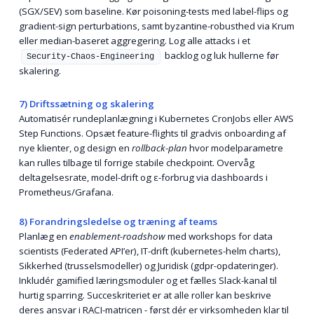
(SGX/SEV) som baseline. Kør poisoning-tests med label-flips og
gradient-sign perturbations, samt byzantine-robusthed via Krum
eller median-baseret aggregering. Log alle attacks i et
backlog og luk hullerne før
Security-Chaos-Engineering
skalering.
7) Driftssætning og skalering
Automatisér rundeplanlægning i Kubernetes CronJobs eller AWS
Step Functions. Opsæt feature-flights til gradvis onboarding af
nye klienter, og design en
rollback-plan
hvor model­parametre
kan rulles tilbage til forrige stabile checkpoint. Overvåg
deltagelsesrate, model-drift og ε-forbrug via dashboards i
Prometheus/Grafana.
8) Forandringsledelse og træning af teams
Planlæg en
enablement-roadshow
med workshops for data
scientists (Federated API’er), IT-drift (kubernetes-helm charts),
Sikkerhed (trusselsmodeller) og Juridisk (gdpr-opdateringer).
Inkludér gamified lærings­moduler og et fælles Slack-kanal til
hurtig sparring. Succeskriteriet er at alle roller kan beskrive
deres ansvar i
RACI
-matricen - først dér er virksomheden klar til