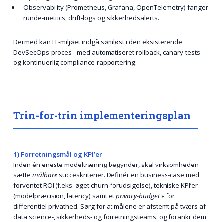
Observability (Prometheus, Grafana, OpenTelemetry) fanger
runde-metrics, drift-logs og sikkerhedsalerts.
Dermed kan FL-miljøet indgå sømløst i den eksisterende
DevSecOps-proces - med automatiseret rollback, canary-tests
og kontinuerlig compliance-rapportering.
Trin-for-trin implementeringsplan
1) Forretningsmål og KPI’er
Inden én eneste modeltræning begynder, skal virksomheden
sætte
målbare
succeskriterier. Definér en business-case med
forventet ROI (f.eks. øget churn-forudsigelse), tekniske KPI’er
(modelpræcision, latency) samt et
privacy-budget
ε for
differentiel privathed. Sørg for at målene er afstemt på tværs af
data science-, sikkerheds- og forretnings­teams, og forankr dem