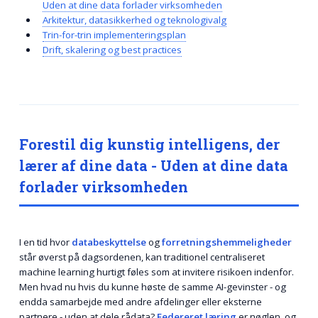
Uden at dine data forlader virksomheden
Arkitektur, datasikkerhed og teknologivalg
Trin-for-trin implementeringsplan
Drift, skalering og best practices
Forestil dig kunstig intelligens, der
lærer af dine data - Uden at dine data
forlader virksomheden
I en tid hvor
databeskyttelse
og
forretningshemmeligheder
står øverst på dagsordenen, kan traditionel centraliseret
machine learning hurtigt føles som at invitere risikoen indenfor.
Men hvad nu hvis du kunne høste de samme AI-gevinster - og
endda samarbejde med andre afdelinger eller eksterne
partnere - uden at dele rådata?
Federeret læring
er nøglen, og