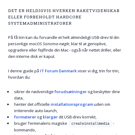
DET ER HELDIGVIS HVERKEN RAKETVIDENSKAB
ELLER FORBEHOLDT HARDCORE
SYSTEMADMINISTRATORER
På få trin kan du forvandle et helt almindeligt USB-drev til din
personlige
macOS Sonoma-nøgle
, klar til at genoplive,
opgradere eller fejlfinde din Mac - også når nettet driller, eller
den interne disk er kaput.
I denne guide på
IT Forum Danmark
viser vi dig, trin for trin,
hvordan du:
sikrer de nødvendige
forudsætninger
og beskytter dine
data,
henter det officielle
installationsprogram
uden om
irriterende auto-launch,
formaterer
og
klargør
dit USB-drev korrekt,
bruger Terminalens magiske
-
createinstallmedia
kommando,