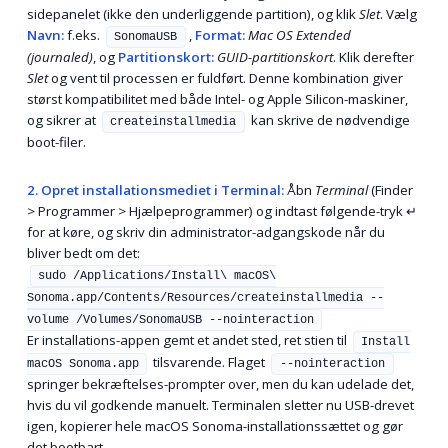
sidepanelet (ikke den underliggende partition), og klik
Slet
. Vælg
Navn:
f.eks.
,
Format:
Mac OS Extended
SonomaUSB
(journaled)
, og
Partitionskort:
GUID-partitionskort
. Klik derefter
Slet
og vent til processen er fuldført. Denne kombination giver
størst kompatibilitet med både Intel- og Apple Silicon-maskiner,
og sikrer at
kan skrive de nødvendige
createinstallmedia
boot-filer.
2. Opret installationsmediet i Terminal:
Åbn
Terminal
(Finder
> Programmer > Hjælpeprogrammer) og indtast følgende-tryk
↵
for at køre, og skriv din administrator-adgangskode når du
bliver bedt om det:
sudo /Applications/Install\ macOS\
Sonoma.app/Contents/Resources/createinstallmedia --
volume /Volumes/SonomaUSB --nointeraction
Er installations-appen gemt et andet sted, ret stien til
Install
tilsvarende. Flaget
macOS Sonoma.app
--nointeraction
springer bekræftelses-prompter over, men du kan udelade det,
hvis du vil godkende manuelt. Terminalen sletter nu USB-drevet
igen, kopierer hele macOS Sonoma-installationssættet og gør
det bootbart.