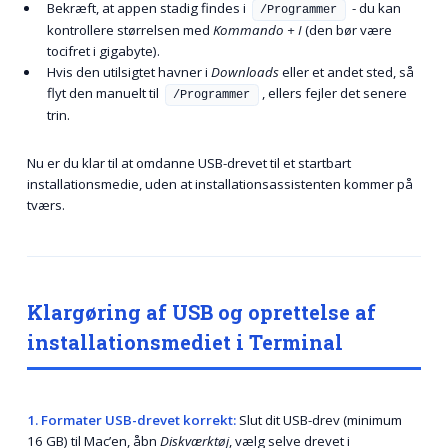
Bekræft, at appen stadig findes i
- du kan
/Programmer
kontrollere størrelsen med
Kommando + I
(den bør være
tocifret i gigabyte).
Hvis den utilsigtet havner i
Downloads
eller et andet sted, så
flyt den manuelt til
, ellers fejler det senere
/Programmer
trin.
Nu er du klar til at omdanne USB-drevet til et startbart
installationsmedie, uden at installationsassistenten kommer på
tværs.
Klargøring af USB og oprettelse af
installationsmediet i Terminal
1. Formater USB-drevet korrekt:
Slut dit USB-drev (minimum
16 GB) til Mac’en, åbn
Diskværktøj
, vælg selve drevet i