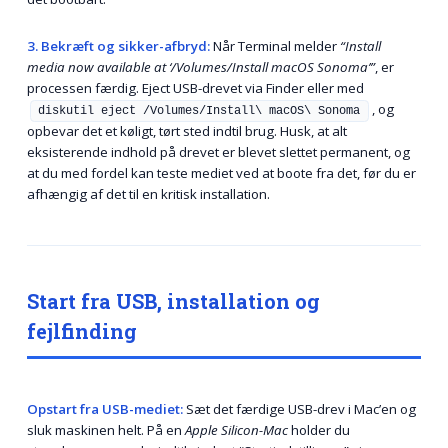
3. Bekræft og sikker-afbryd:
Når Terminal melder
“Install
media now available at ‘/Volumes/Install macOS Sonoma’”
, er
processen færdig. Eject USB-drevet via Finder eller med
, og
diskutil eject /Volumes/Install\ macOS\ Sonoma
opbevar det et køligt, tørt sted indtil brug. Husk, at alt
eksisterende indhold på drevet er blevet slettet permanent, og
at du med fordel kan teste mediet ved at boote fra det, før du er
afhængig af det til en kritisk installation.
Start fra USB, installation og
fejlfinding
Opstart fra USB-mediet:
Sæt det færdige USB-drev i Mac’en og
sluk maskinen helt. På en
Apple Silicon-Mac
holder du