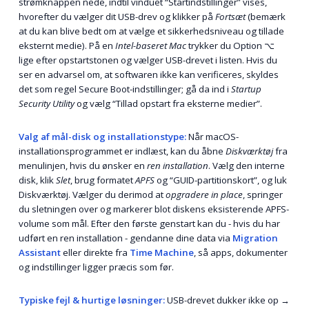
strømknappen nede, indtil vinduet “Startindstillinger” vises,
hvorefter du vælger dit USB-drev og klikker på
Fortsæt
(bemærk
at du kan blive bedt om at vælge et sikkerheds­niveau og tillade
eksternt medie). På en
Intel-baseret Mac
trykker du
Option ⌥
lige efter opstartstonen og vælger USB-drevet i listen. Hvis du
ser en advarsel om, at softwaren ikke kan verificeres, skyldes
det som regel Secure Boot-indstillinger; gå da ind i
Startup
Security Utility
og vælg “Tillad opstart fra eksterne medier”.
Valg af mål-disk og installations­type:
Når macOS-
installations­programmet er indlæst, kan du åbne
Diskværktøj
fra
menulinjen, hvis du ønsker en
ren installation
. Vælg den interne
disk, klik
Slet
, brug formatet
APFS
og “GUID-partitions­kort”, og luk
Diskværktøj. Vælger du derimod at
opgradere in place
, springer
du sletningen over og markerer blot diskens eksisterende APFS-
volume som mål. Efter den første genstart kan du - hvis du har
udført en ren installation - gendanne dine data via
Migration
Assistant
eller direkte fra
Time Machine
, så apps, dokumenter
og indstillinger ligger præcis som før.
Typiske fejl & hurtige løsninger:
USB-drevet dukker ikke op →