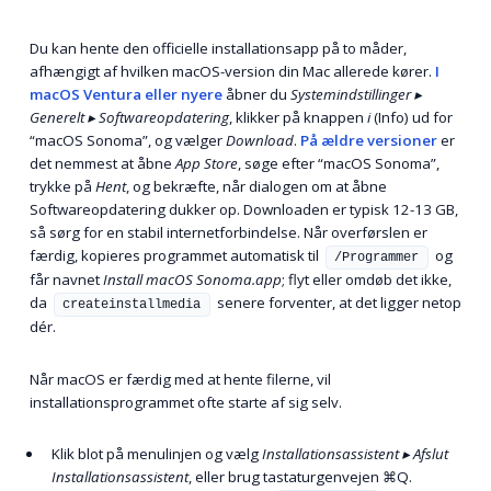
Du kan hente den officielle installationsapp på to måder,
afhængigt af hvilken macOS-version din Mac allerede kører.
I
macOS Ventura eller nyere
åbner du
Systemindstillinger ▸
Generelt ▸ Softwareopdatering
, klikker på knappen
i
(Info) ud for
“macOS Sonoma”, og vælger
Download
.
På ældre versioner
er
det nemmest at åbne
App Store
, søge efter “macOS Sonoma”,
trykke på
Hent
, og bekræfte, når dialogen om at åbne
Softwareopdatering dukker op. Downloaden er typisk 12-13 GB,
så sørg for en stabil internetforbindelse. Når overførslen er
færdig, kopieres programmet automatisk til
og
/Programmer
får navnet
Install macOS Sonoma.app
; flyt eller omdøb det ikke,
da
senere forventer, at det ligger netop
createinstallmedia
dér.
Når macOS er færdig med at hente filerne, vil
installationsprogrammet ofte starte af sig selv.
Klik blot på menulinjen og vælg
Installationsassistent ▸ Afslut
Installationsassistent
, eller brug tastaturgenvejen
⌘Q
.