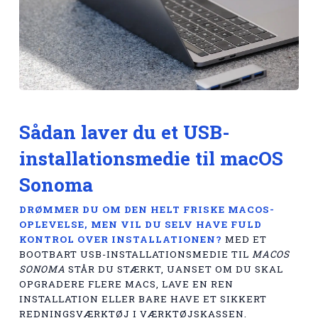
Sådan laver du et USB-
installationsmedie til macOS
Sonoma
DRØMMER DU OM DEN HELT FRISKE MACOS-
OPLEVELSE, MEN VIL DU SELV HAVE FULD
KONTROL OVER INSTALLATIONEN?
MED ET
BOOTBART USB-INSTALLATIONSMEDIE TIL
MACOS
SONOMA
STÅR DU STÆRKT, UANSET OM DU SKAL
OPGRADERE FLERE MACS, LAVE EN REN
INSTALLATION ELLER BARE HAVE ET SIKKERT
REDNINGSVÆRKTØJ I VÆRKTØJSKASSEN.