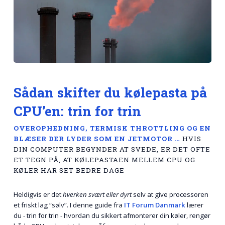
Sådan skifter du kølepasta på
CPU’en: trin for trin
OVEROPHEDNING, TERMISK THROTTLING OG EN
BLÆSER DER LYDER SOM EN JETMOTOR …
HVIS
DIN COMPUTER BEGYNDER AT SVEDE, ER DET OFTE
ET TEGN PÅ, AT KØLEPASTAEN MELLEM CPU OG
KØLER HAR SET BEDRE DAGE
Heldigvis er det
hverken svært eller dyrt
selv at give processoren
et friskt lag “sølv”. I denne guide fra
IT Forum Danmark
lærer
du - trin for trin - hvordan du sikkert afmonterer din køler, rengør