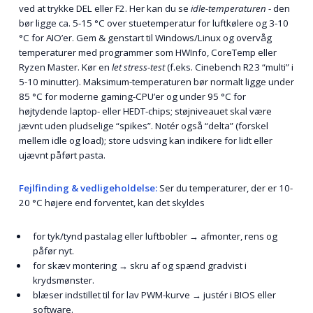
ved at trykke
DEL
eller
F2
. Her kan du se
idle-temperaturen
- den
bør ligge ca. 5-15 °C over stuetemperatur for luftkølere og 3-10
°C for AIO’er. Gem & genstart til Windows/Linux og overvåg
temperaturer med programmer som HWInfo, CoreTemp eller
Ryzen Master. Kør en
let stress-test
(f.eks. Cinebench R23 “multi” i
5-10 minutter). Maksimum-temperaturen bør normalt ligge under
85 °C for moderne gaming-CPU’er og under 95 °C for
højtydende laptop- eller HEDT-chips; støjniveauet skal være
jævnt uden pludselige “spikes”. Notér også “delta” (forskel
mellem idle og load); store udsving kan indikere for lidt eller
ujævnt påført pasta.
Fejlfinding & vedligeholdelse:
Ser du temperaturer, der er 10-
20 °C højere end forventet, kan det skyldes
for tyk/tynd pastalag eller luftbobler → afmonter, rens og
påfør nyt.
for skæv montering → skru af og spænd gradvist i
krydsmønster.
blæser indstillet til for lav PWM-kurve → justér i BIOS eller
software.