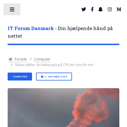
Toggle
IT Forum Danmark
- Din hjælpende hånd på
nettet
Forside
Computer
Sådan skifter du kølepasta på CPU’en: trin for trin
COMPUTER
2. OKTOBER 2025