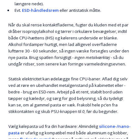
længere nede).
Evt.
ESD-håndledsrem
eller antistatisk måtte.
Når du skal rense kontaktfladerne, fugter du kluden med et par
dråber isopropylalkohol og tørrer i cirkulære bevægelser, indtil
både CPU-hættens (IHS) og kølerens underside er blanke.
Alkohol fordamper hurtigt, men lad alligevel overfladerne
lufttørre 30 - 60 sekunder, så ingen væske forsegles under den
nye pasta. Brug spatlen forsigtigt -
ingen metalværktøj
- så du
undgår ridser, som senere kan forringe varmeledningsevnen.
Statisk elektricitet kan ødelægge fine CPU-baner. Aflad dig selv
ved at røre en ubehandlet metalgenstand på kabinettet eller -
bedre - brug en ESD-rem. Arbejd på et rent, stabilt bord uden
tæpper og kæledyr, og sørg for god belysning, så du tydeligt
kan se, om al gammel pasta er væk. Frakobl hele pc’en fra
stikkontakten og skub PSU-knappen til
0
, før du begynder.
Vælg kølepasta ud fra din hardware: Almindelig
silicone-/nano-
pasta
er ufarlig og kompatibel med både aluminium og kobber,