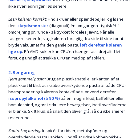
ikke river ledningen løs senere.
Løsn køleren korrekt:
Find skruer eller spændebøjler, og løsne
dem
i krydsmønster
(diagonalt) én om gangen - typisk ½-1
omdrejning pr. runde - så trykket fordeles jævnt. Når alle
fastgørelser er fri, vug køleren forsigtigt fra side til side for at
bryde vakuumet fra den gamle pasta,
løft derefter køleren
lige op
. På AMD-sokler kan CPU’en hænge fast; drej altid let
først, og undgå at trække CPU’en med op af soklen.
2. Rengøring
Fjern gammel pasta:
Brug en plastikspatel eller kanten af et
plastikkort til blidt at skrabe overskydende pasta af både CPU-
heatspreader og kølerens kontaktflade. Anvend derefter
isopropylalkohol (≥ 90 %)
på en fnugfri klud, kaffefilter eller
bomuldspind, og tør i cirkulære bevægelser, indtil overfladerne
er blanke. Skift klud, så snart den bliver grå, så du ikke smører
rester rundt.
Kontrol og tørring:
Inspicér for ridser, metalspåner og
overskydende pasta i soklen. Undgå at ridse kobber/nikkel­