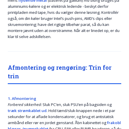
mens
flydende metal
(baseret på gallium)
må aldrig
bruges på
aluminiums-kølere og er elektrisk ledende - beskyt derfor
printpladen med tape, hvis du vælger denne løsning. Kontrollér
også, om din køler bruger Intel’s push-pins, AMD’s clips eller
skruemontering; have det rigtige tilbehør parat, så du kan
montere jævnt uden at overstramme. Når alt er linedet op, er du
klar til selve adskillelsen.
Afmontering og rengøring: Trin for
trin
1. Afmontering
Forbered sikkerhed:
Sluk PC’en, sluk PSU’en på bagsiden og
træk strømkablet ud
. Hold tænd/sluk-knappen nede i et par
sekunder for at aflade kondensatorer, og brug et antistatisk
armbånd eller rør en jordet genstand. Åbn kabinettet og
frakobl
blæser-/pumpekablet
fra CPU_FAN eller PUMP-headeren, så du