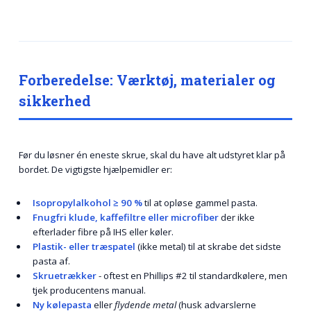
Forberedelse: Værktøj, materialer og
sikkerhed
Før du løsner én eneste skrue, skal du have alt udstyret klar på
bordet. De vigtigste hjælpemidler er:
Isopropylalkohol ≥ 90 %
til at opløse gammel pasta.
Fnugfri klude, kaffefiltre eller microfiber
der ikke
efterlader fibre på IHS eller køler.
Plastik- eller træspatel
(ikke metal) til at skrabe det sidste
pasta af.
Skruetrækker
- oftest en Phillips #2 til standardkølere, men
tjek producentens manual.
Ny kølepasta
eller
flydende metal
(husk advarslerne