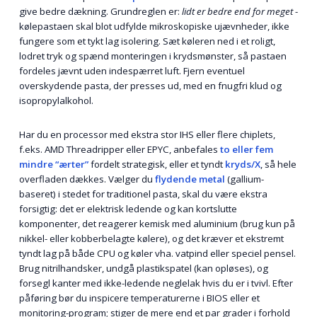
give bedre dækning. Grundreglen er:
lidt er bedre end for meget
-
kølepastaen skal blot udfylde mikroskopiske ujævnheder, ikke
fungere som et tykt lag isolering. Sæt køleren ned i et roligt,
lodret tryk og spænd monteringen i krydsmønster, så pastaen
fordeles jævnt uden indespærret luft. Fjern eventuel
overskydende pasta, der presses ud, med en fnugfri klud og
isopropylalkohol.
Har du en processor med ekstra stor IHS eller flere chiplets,
f.eks. AMD Threadripper eller EPYC, anbefales
to eller fem
mindre “ærter”
fordelt strategisk, eller et tyndt
kryds/X
, så hele
overfladen dækkes. Vælger du
flydende metal
(gallium-
baseret) i stedet for traditionel pasta, skal du være ekstra
forsigtig: det er elektrisk ledende og kan kortslutte
komponenter, det reagerer kemisk med aluminium (brug kun på
nikkel- eller kobber­belagte kølere), og det kræver et ekstremt
tyndt lag på både CPU og køler vha. vatpind eller speciel pensel.
Brug nitril­handsker, undgå plastikspatel (kan opløses), og
forsegl kanter med ikke-ledende neglelak hvis du er i tvivl. Efter
påføring bør du inspicere temperaturerne i BIOS eller et
monitoring-program; stiger de mere end et par grader i forhold