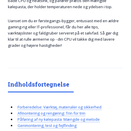
både CPU og heatsink, og påfører præcis den mængde
kølepasta, der holder temperaturen nede og ydelsen i top.
Uanset om du er førstegangs-bygger, entusiast med en ældre
gaming-rig eller IT-professionel, får du her alle tips,
værktøjslister og faldgruber serveret på et sølvfad. Så gør dig
klar til at rulle ærmerne op - din CPU vil takke dig med lavere
grader og højere hastigheder!
Indholdsfortegnelse
Forberedelse: Værktøj, materialer og sikkerhed
Afmontering og rengøring: Trin for trin
Påføring af ny kølepasta: Mængde og metode
Genmontering, test og fejlfinding