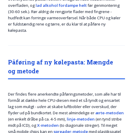
overfladen, og
lad alkohol fordampe helt
før genmontering
(30-60 sek.). Rør aldrig de rengjorte flader med fingrene -
hudfedt kan forringe varmeoverførsel. Når både CPU og køler
er fuldstændig rene og tørre, er du klar til at påføre ny
kølepasta.
Påføring af ny kølepasta: Mængde
og metode
Der findes flere anerkendte påførings­metoder, som alle har til
formål at dække hele CPU-diesen med et så tyndt og ensartet
lag som muligt -
uden
at skabe luftbobler eller overskud, der
flyder ud på bundkortet. De mest almindelige er
ærte-metoden
(en enkelt dråbe på ca. 4-5 mm),
linje-metoden
(en tynd stribe
midt på ICD), og
X-metoden
(to diagonale streger). Til meget
små mobile chips kan en
spreader-metode
med plastikspatel