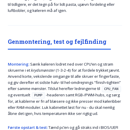
til tidligere, er det tegn på for lidt pasta, ujævn fordeling eller
luftbobler, og køleren må af igen.
Genmontering, test og fejlfinding
Montering:
Sæn­k køleren lodret ned over CPU’en og stram
skruerne i et
krydsmønster
(1-3-2-4) for at fordele trykket jævnt.
Anvend korte, vekslende omgange til alle skruer er fingerfaste,
og giv derefter et sidste halv- til hel-omdrejnings “finish-tighten”
efter samme mønster. Tilslut herefter ledningerne til
CPU_FAN
og eventuelt
-headeren samt RGB-/PWM-hubs, og sørg
PUMP
for, at kablerne er fri af blæsere og ikke presser mod køleribber
eller RAM-moduler. Luk kabinettet løst for nu - du skal nemlig
åbne det igen, hvis temperaturen ikke ser rigtig ud.
Første opstart & test:
Tænd pc’en og gå straks ind i BIOS/UEFI