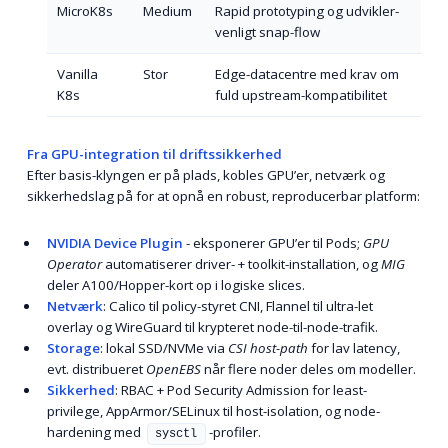
MicroK8s
Medium
Rapid prototyping og udvikler­
venligt snap-flow
Vanilla
Stor
Edge-datacentre med krav om
K8s
fuld upstream-kompatibilitet
Fra GPU-integration til driftssikkerhed
Efter basis-klyngen er på plads, kobles GPU’er, netværk og
sikkerhedslag på for at opnå en robust, reproducerbar platform:
NVIDIA Device Plugin
- eksponerer GPU’er til Pods;
GPU
Operator
automatiserer driver- + toolkit-installation, og
MIG
deler A100/Hopper-kort op i logiske slices.
Netværk
: Calico til policy-styret CNI, Flannel til ultra-let
overlay og WireGuard til krypteret node-til-node-trafik.
Storage
: lokal SSD/NVMe via
CSI host-path
for lav latency,
evt. distribueret
OpenEBS
når flere noder deles om modeller.
Sikkerhed
: RBAC + Pod Security Admission for least-
privilege, AppArmor/SELinux til host-isolation, og node-
hardening med
-profiler.
sysctl