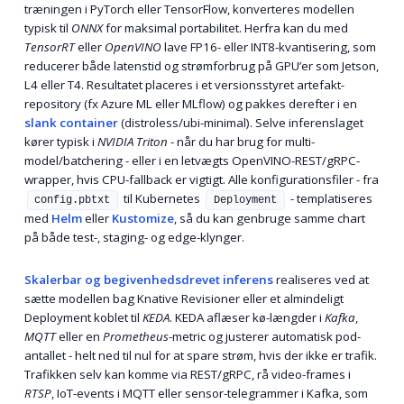
træningen i PyTorch eller TensorFlow, konverteres modellen
typisk til
ONNX
for maksimal portabilitet. Herfra kan du med
TensorRT
eller
OpenVINO
lave FP16- eller INT8-kvantisering, som
reducerer både latenstid og strømforbrug på GPU’er som Jetson,
L4 eller T4. Resultatet placeres i et versionsstyret artefakt-
repository (fx Azure ML eller MLflow) og pakkes derefter i en
slank container
(distroless/ubi-minimal). Selve inferenslaget
kører typisk i
NVIDIA Triton
- når du har brug for multi-
model/batchering - eller i en letvægts OpenVINO-REST/gRPC-
wrapper, hvis CPU-fallback er vigtigt. Alle konfigurationsfiler - fra
til Kubernetes
- templatiseres
config.pbtxt
Deployment
med
Helm
eller
Kustomize
, så du kan genbruge samme chart
på både test-, staging- og edge-klynger.
Skalerbar og begivenhedsdrevet inferens
realiseres ved at
sætte modellen bag Knative Revisioner eller et almindeligt
Deployment koblet til
KEDA
. KEDA aflæser kø-længder i
Kafka
,
MQTT
eller en
Prometheus
-metric og justerer automatisk pod-
antallet - helt ned til nul for at spare strøm, hvis der ikke er trafik.
Trafikken selv kan komme via REST/gRPC, rå video-frames i
RTSP
, IoT-events i MQTT eller sensor-telegrammer i Kafka, som