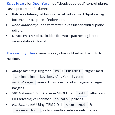
KubeEdge
eller
OpenYurt
med “cloud/edge dual” control-plane.
Disse projekter håndterer:
Batch-opdatering af hundreder af bokse via diff-pakker og
torrents for at spare båndbredde.
Node autonomy:
Pods fortsætter lokalt under control-plane
udfald.
DeviceTwin-API til at skubbe firmware patches og hente
sensordata i én kanal.
Forsvar i dybden
kræver supply-chain sikkerhed fra build til
runtime.
Image signering:
Byg med
/
, signer med
ko
BuildKit
. Kør
cosign sign --key=kms://
kyverno
som admission-kontrol - unsigned images
verifyImages
nægtes.
SBOM & attestation:
Generér SBOM med
, attach som
syft
OCI artefakt; valider med
policies.
in-toto
Hardware-root:
Udnyt TPM 2.0 til
&
Secure Boot
, så kun verificerede kernel- images
measured boot