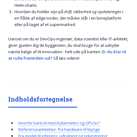
Helm-charts.
Hvordan du holder styr på
drift, sikkerhed og opdateringer
i
en flåde af edge-noder, der måske står i en boreplatform
eller på taget af et supermarked.
Uanset om du er DevOps-ingeniør, data scientist eller IT-arkitekt,
giver guiden dig de byggesten, du skal bruge for at udnytte
næste bølge af AI-innovation - helt ude på kanten.
Er du klar til
at rulle fremtiden ud?
Så læs videre!
Indholdsfortegnelse
Hvorfor kant-AI med Kubernetes og GPU’er?
Referencearkitektur: fra hardware til klynge
Fra model til inferens: udrulning og orkestrering