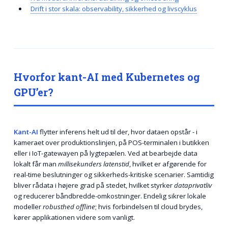
Drift i stor skala: observability, sikkerhed og livscyklus
Hvorfor kant-AI med Kubernetes og
GPU’er?
Kant-AI
flytter inferens helt ud til der, hvor dataen opstår - i
kameraet over produktionslinjen, på POS-terminalen i butikken
eller i IoT-gatewayen på lygtepælen. Ved at bearbejde data
lokalt får man
millisekunders latenstid
, hvilket er afgørende for
real-time beslutninger og sikkerheds-kritiske scenarier. Samtidig
bliver rådata i højere grad på stedet, hvilket styrker
dataprivatliv
og reducerer båndbredde-omkostninger. Endelig sikrer lokale
modeller
robusthed offline
; hvis forbindelsen til cloud brydes,
kører applikationen videre som vanligt.