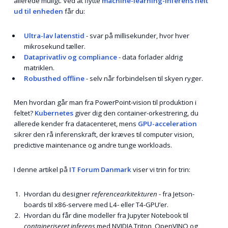
allerede muligt. Ved at flytte
machine-learning-inferens helt
ud til enheden
får du:
Ultra-lav latenstid
- svar på millisekunder, hvor hver
mikrosekund tæller.
Dataprivatliv og compliance
- data forlader aldrig
matriklen.
Robusthed offline
- selv når forbindelsen til skyen ryger.
Men hvordan går man fra PowerPoint-vision til produktion i
feltet?
Kubernetes
giver dig den container-orkestrering, du
allerede kender fra datacenteret, mens
GPU-acceleration
sikrer den rå inferenskraft, der kræves til computer vision,
predictive maintenance og andre tunge workloads.
I denne artikel på
IT Forum Danmark
viser vi trin for trin:
Hvordan du designer
referencearkitekturen
- fra Jetson-
boards til x86-servere med L4- eller T4-GPU’er.
Hvordan du får dine modeller fra Jupyter Notebook til
containeriseret inferens
med NVIDIA Triton, OpenVINO og