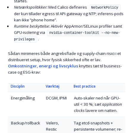
startes.
Netværkspolitikker:
Med Calico defineres
NetworkPolicy
der kun tillader egress til API-gateway og NTP; inferens-pods
kan ikke “phone home”.
Runtime beskyttelse:
Aktivér AppArmor/SELinux profiler samt
GPU-isolering via
nvidia-container-toolkit --no-new-
.
privileges
Sådan minimeres både angrebsflade og supply-chain risici i et
distribueret setup, hvor fysisk sikkerhed ofte er lav.
Omkostninger, energi og livscyklus
knyttes tæt til business-
case og ESG-krav:
Disciplin
Værktøj
Best practice
Energimåling
DCGM, IPMI
Auto-skaler ned når GPU-
util < 30 %; sæt
application
clocks
lavere om natten.
Backup/rollback
Velero,
Tag etcd-snapshots +
Restic
persistente volumener; re-