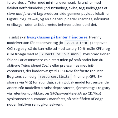
forwardes til Triton med minimal overhead. I brancher med
flakket netforbindelse (industrianlæg, skibe, tog) indbygges et
store-and-forward
-lag: producer-side gemmer payload lokalt i en
LightDB/SQLite-wal, og en sidecar uploader i batches, når linket
er tilbage - uden at Kubernetes behøver at kende til det.
Til sidst skal
livscyklussen på kanten håndteres
. Hver ny
modelversion får et semver-tag (fx
) i et privat
v2.1.0-int8
OCI-registry, så du kan rulle ud med canary 10 %, måle KPI’er og
rulle tilbage med et
, hvis præcisionen
kubectl rollout undo
falder. For at minimere cold-start-tiden på små noder kan du
aktivere
Triton Model Cache
eller pre-warmes med init-
containers, der loader vægte til GPU-RAM før første request.
Begræns samtidig
(memory, GPU-SM
resources.limits
shares via MIG) for at undgå, at én glubsk model fortrænger de
andre. Når modellen til sidst deprecateres, fjernes tags i registry
via retention-politikker, og GitOps-værktøjet (Argo CD/Flux)
synkroniserer automatisk manifests, så hele flåden af edge-
noder forbliver ren og konsekvent.