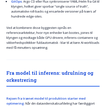
GitOps
: Argo CD eller Flux synkroniserer YAML/Helm fra Git til
klyngen, hvilket giver sporbar “single source of truth”,
automatiske roll-backs og ensartede versioner på tværs af
hundrede edge-sites.
Ved at kombinere disse byggesten opnås en
referencearkitektur, hvor nye enheder kan bootes, joines til
klyngen og modtage både GPU-drivere, inferens-containere og
sikkerheds­politikker fuldautomatisk - klar til at køre AI-workloads
med få minutters opsætning.
Fra model til inferens: udrulning og
orkestrering
Rejsen fra trænet model til produktion starter med
optimering:
Når din datavidenskabsafdeling har færdiggjort