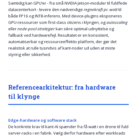
Samtidig kan GPU’er - fra små NVIDIA Jetson-moduler til fuldfede
datacenterkort - levere den nødvendige
regnekraft pr. watt
til
både FP16 og INT8-inferens. Med device-plugins eksponeres
GPU-ressourcer som first-class citizens i klyngen, og
autoscaling
eller
node-pool-strategier
kan sikre optimal udnyttelse og
fallback ved hardwarefejl. Resultatet er en konsistent,
automatiserbar og ressourceeffektiv platform, der gør det
realistisk at rulle tusindvis af kant-noder ud uden at miste
styring eller sikkerhed.
Referencearkitektur: fra hardware
til klynge
Edge-hardware og software stack
De konkrete krav til kant-AI spænder fra få watt i en drone til fuld
server-racks i en fabrik. Vælg derfor hardware efter workloads