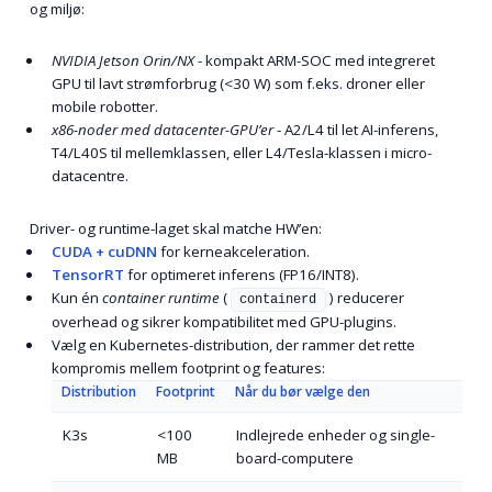
og miljø:
NVIDIA Jetson Orin/NX
- kompakt ARM-SOC med integreret
GPU til lavt strømforbrug (<30 W) som f.eks. droner eller
mobile robotter.
x86-noder med datacenter-GPU’er
- A2/L4 til let AI-inferens,
T4/L40S til mellemklassen, eller L4/Tesla-klassen i micro-
datacentre.
Driver- og runtime-laget skal matche HW’en:
CUDA + cuDNN
for kerne­ak­cel­er­a­tion.
TensorRT
for optimeret inferens (FP16/INT8).
Kun én
container runtime
(
) reducerer
containerd
overhead og sikrer kompatibilitet med GPU-plugins.
Vælg en Kubernetes-distribution, der rammer det rette
kompromis mellem footprint og features:
Distribution
Footprint
Når du bør vælge den
K3s
<100
Indlejrede enheder og single-
MB
board-computere