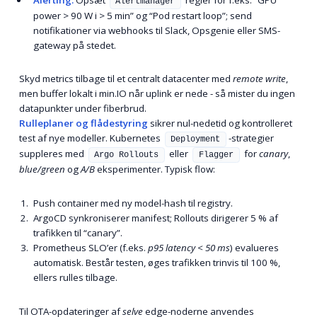
Alertmanager
power > 90 W i > 5 min” og “Pod restart loop”; send
notifikationer via webhooks til Slack, Opsgenie eller SMS-
gateway på stedet.
Skyd metrics tilbage til et centralt datacenter med
remote write
,
men buffer lokalt i min.IO når uplink er nede - så mister du ingen
datapunkter under fiberbrud.
Rulleplaner og flådestyring
sikrer nul-nedetid og kontrolleret
test af nye modeller. Kubernetes
-strategier
Deployment
suppleres med
eller
for
canary
,
Argo Rollouts
Flagger
blue/green
og
A/B
eksperimenter. Typisk flow:
Push container med ny model-hash til registry.
ArgoCD synkroniserer manifest; Rollouts dirigerer 5 % af
trafikken til “canary”.
Prometheus SLO’er (f.eks.
p95 latency < 50 ms
) evalueres
automatisk. Består testen, øges trafikken trinvis til 100 %,
ellers rulles tilbage.
Til OTA-opdateringer af
selve
edge-noderne anvendes