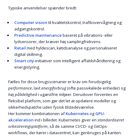
Typiske anvendelser spænder bredt:
Computer vision
til kvalitetskontrol, trafikovervågning og
adgangskontrol.
Predictive maintenance
baseret på vibrations- eller
lydsensorer, der kræver høj samplingfrekvens.
Retail
med hyldescan, køtidsanalyse og personaliseret
digital skiltning.
Smart city
-initiativer som intelligent affaldshåndtering og
energistyring.
Fælles for disse brugsscenarier er krav om forudsigelig
performance
, lavt
energiforbrug
(ofte passivkølede enheder) og
høj pålidelighed
i ugæstfrie miljøer. Derudover forventes en
fleksibel platform, som gør det let at opdatere modeller og
sikkerhedspatche uden fysisk tilstedeværelse.
Her kommer kombinationen af
Kubernetes
og
GPU-
akceleration
ind i billedet. Kubernetes giver en
standardiseret
orkestreringsplatform
, så de samme CI/CD- og GitOps-
workflows, der kører i datacentret, kan genbruges på kanten.