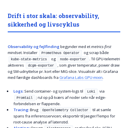
Drift i stor skala: observability,
sikkerhed og livscyklus
Observability og fejlfinding
begynder med et
metrics-first
mindset. Installer
og scrap både
Prometheus Operator
og
. Til GPU-telemetri
kube-state-metrics
node-exporter
aktiveres
, som giver temperatur, power draw
dcgm-exporter
og SM-udnyttelse pr. kort eller MIG-slice. Visualisér alt i Grafana
med færdige dashboards fra
Grafana Labs GPU-mixin
.
Logs:
Send container- og system-logs til
via
Loki
; rul op på tværs af noder selv når edge-
Promtail
forbindelsen er flappende.
Tracing:
Brug
til at samle
OpenTelemetry Collector
spans fra inferens­servicen; eksportér til Jaeger/Tempo for
root-cause analyse af latenstid.
Alerting:
Opsæt
regler for f.eks. “GPU