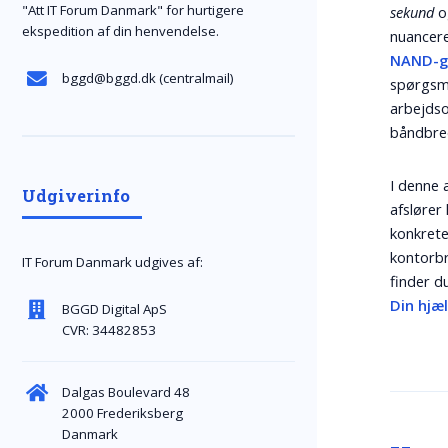
"Att IT Forum Danmark" for hurtigere
sekund
o
ekspedition af din henvendelse.
nuancere
NAND-gr
bggd@bggd.dk
(centralmail)
spørgsm
arbejdso
båndbre
I denne a
Udgiverinfo
afslører
konkret
kontorbr
IT Forum Danmark udgives af:
finder d
Din hjæ
BGGD Digital ApS
CVR: 34482853
Dalgas Boulevard 48
2000 Frederiksberg
Danmark