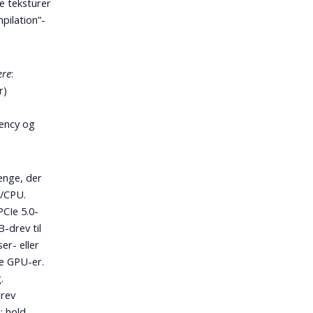
e teksturer
pilation”-
ere
:
r)
tency og
penge, der
U/CPU.
PCIe 5.0-
B-drev til
er- eller
re GPU-er.
.
drev
; hold