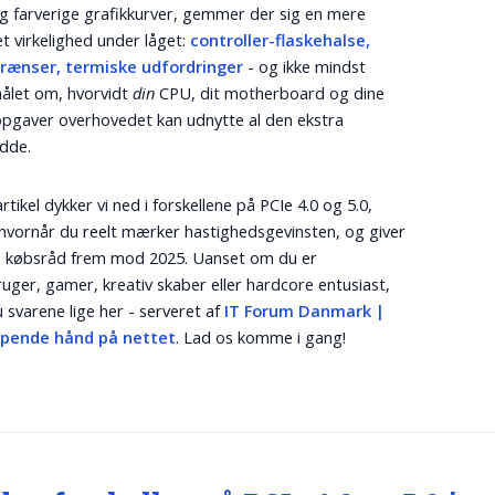
g farverige grafikkurver, gemmer der sig en mere
t virkelighed under låget:
controller-flaskehalse,
ænser, termiske udfordringer
- og ikke mindst
ålet om, hvorvidt
din
CPU, dit motherboard og dine
pgaver overhovedet kan udnytte al den ekstra
dde.
rtikel dykker vi ned i forskellene på PCIe 4.0 og 5.0,
 hvornår du reelt mærker hastighedsgevinsten, og giver
e købsråd frem mod 2025. Uanset om du er
uger, gamer, kreativ skaber eller hardcore entusiast,
u svarene lige her - serveret af
IT Forum Danmark |
lpende hånd på nettet
. Lad os komme i gang!