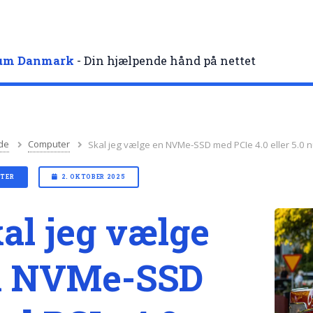
rum Danmark
- Din hjælpende hånd på nettet
de
Computer
Skal jeg vælge en NVMe-SSD med PCIe 4.0 eller 5.0 
TER
2. OKTOBER 2025
al jeg vælge
n NVMe-SSD