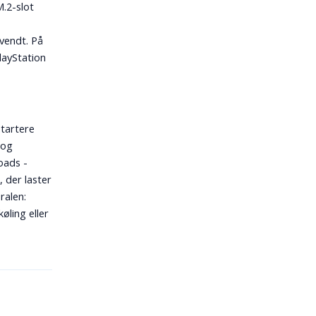
M.2-slot
mvendt. På
layStation
startere
 og
oads -
 der laster
ralen:
øling eller