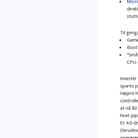
Micr
direk
stutt
Til geng
Gami
Boot
“Småf
CPU-c
Investér 
spares p
Højere 
controlle
at nå 80
heat-pip
Et 4.0-d
Derudove
opererer