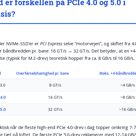
 er forskellen på PCIe 4.0 og 5.0 i
sis?
aler NVMe-SSD’er er
PCI Express
selve “motorvejen”, og skiftet fra 4.0 
r båndbredden pr. bane: 16 GT/s → 32 GT/s. Det betyder, at en ×4
se (typisk for M.2-drev) teoretisk hopper fra ca. 8 GB/s til 16 GB/s.
d
Overførselshastighed pr. bane
Maks. ×4-båndbredd
3.0
8 GT/s
~4 GB/s
4.0
16 GT/s
~8 GB/s
5.0
32 GT/s
~16 GB/
ktisk når de fleste high-end PCIe 4.0-drev i dag topper omkring 7-7
ede tæt på loftet. De første PCIe 5.0-drev reklamerer med 12-14 GB/