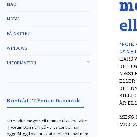
me
MAC
el
MOBIL
PÅ NETTET
“PCIE 
WINDOWS
LYNHU
HARDW
INFORMATION
DET E
NÆSTE
ELLER
DET NY
BILLI
Kontakt IT Forum Danmark
ÅR EL
MENS 
Du er altid meget velkommen til at kontakte
MED
G
IT Forum Danmark på vores centralmail
bggd@bggd.dk
- husk at mærk din mail med