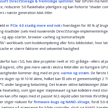
osoft DirectStorage & fremtidige spiltitler
: Når GPU’en må hent
te, reducerer 5.0 flaskehalse yderligere og kan forkorte “shader com
ers i næste generation AAA-titler.
æld er
PCIe 4.0 stadig mere end nok
i hverdagen for
90 % af brug
ng-loadtider (selv med nuværende DirectStorage-implementeringe
- og app-starter, browser-caching og kontorarbejde
ils”-workloads som kodekompilering eller foto-biblioteker, hvor la
ache er større faktorer end sekventiel hastighed
derfor kun i 5.0, hvis dine projekter reelt er I/O-grådige--ellers vil 
å lageret, ofte give mere værdi i ekstra RAM eller en hurtigere GP
hastigheder kommer dog med en pris:
varme og strøm
. De første 
re sluger op til 10 W alene, hvilket kan få selv et gennemsnitligt 2 T
 °C under langvarig belastning. Det kræver
aktive køleløsninger
(blæs
e-heatsinks), som igen øger støjniveauet og kan kollidere med sto
rev kan ofte nøjes med et passivt M.2-skjold uden termisk throttling
r stiger risikoen for
firmware-bugs og NAND-slitage
, fordi 5.0-
 tættere på grænserne for både controller-clock og NAND-kanaler