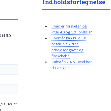
Indholdsfortegnelse
Hvad er forskellen på
PCIe 4.0 og 5.0 i praksis?
til 5.0
Hvornår kan PCIe 5.0
-
betale sig – dine
arbejdsopgaver og
flaskehalse
e
Købsråd 2025: Hvad bør
du vælge nu?
s
,5 GB/s, er
s