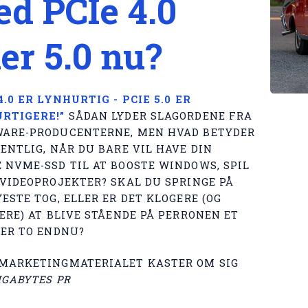
d PCIe 4.0
ler 5.0 nu?
4.0 ER LYNHURTIG - PCIE 5.0 ER
RTIGERE!”
SÅDAN LYDER SLAGORDENE FRA
ARE-PRODUCENTERNE, MEN HVAD BETYDER
GENTLIG, NÅR DU BARE VIL HAVE DIN
 NVME-SSD TIL AT BOOSTE WINDOWS, SPIL
 VIDEOPROJEKTER? SKAL DU SPRINGE PÅ
ESTE TOG, ELLER ER DET KLOGERE (OG
GERE) AT BLIVE STÅENDE PÅ PERRONEN ET
LER TO ENDNU?
MARKETINGMATERIALET KASTER OM SIG
IGABYTES PR