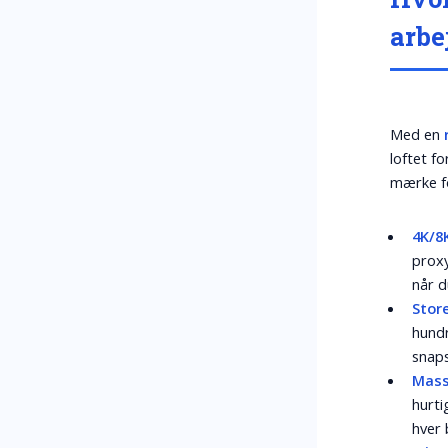
arbe
Med en
loftet f
mærke fo
4K/8
proxy
når d
Stor
hundr
snaps
Mass
hurti
hver 