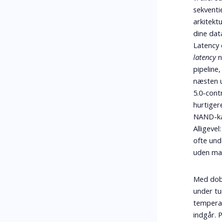
sekventi
arkitekt
dine data
Latency 
latency
n
pipeline
næsten u
5.0-cont
hurtiger
NAND-kan
Alligeve
ofte und
uden mass
Med dob
under tu
temperat
indgår.