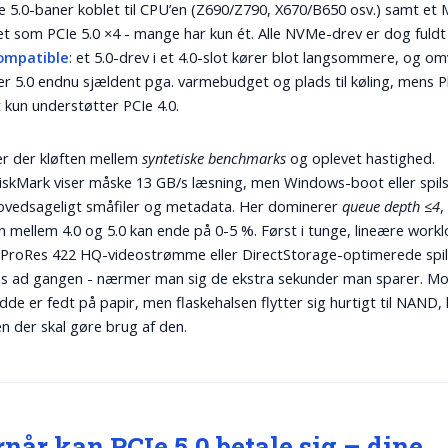
 5.0-baner koblet til CPU’en (Z690/Z790, X670/B650 osv.) samt et 
t som PCIe 5.0 ×4 - mange har kun ét. Alle NVMe-drev er dog fuldt
ompatible
: et 5.0-drev i et 4.0-slot kører blot langsommere, og o
er 5.0 endnu sjældent pga. varmebudget og plads til køling, mens P
t kun understøtter PCIe 4.0.
er der kløften mellem
syntetiske benchmarks
og oplevet hastighed.
iskMark viser måske 13 GB/s læsning, men Windows-boot eller spil
hovedsageligt småfiler og metadata. Her dominerer
queue depth ≤4
,
en mellem 4.0 og 5.0 kan ende på 0-5 %. Først i tunge, lineære workl
K ProRes 422 HQ-videostrømme eller DirectStorage-optimerede spil,
s ad gangen - nærmer man sig de ekstra sekunder man sparer. Mo
de er fedt på papir, men flaskehalsen flytter sig hurtigt til NAND, k
n der skal gøre brug af den.
når kan PCIe 5.0 betale sig – dine