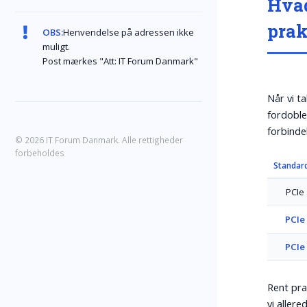
Hvad
prak
OBS:
Henvendelse på adressen ikke
muligt.
Post mærkes "Att: IT Forum Danmark"
Når vi t
fordoble
forbindel
© 2026 IT Forum Danmark. Alle rettigheder
forbeholdes
Standar
PCIe 
PCIe 
PCIe 
Rent pra
vi aller