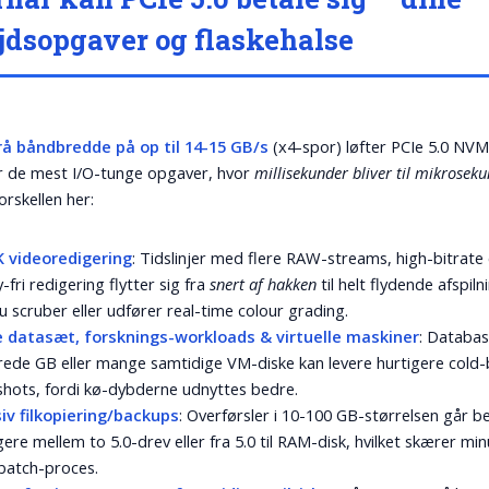
jdsopgaver og flaskehalse
rå båndbredde på op til 14-15 GB/s
(x4-spor) løfter PCIe 5.0 NV
or de mest I/O-tunge opgaver, hvor
millisekunder bliver til mikrosek
rskellen her:
K videoredigering
: Tidslinjer med flere RAW-streams, high-bitrat
-fri redigering flytter sig fra
snert af hakken
til helt flydende afspiln
u scruber eller udfører real-time colour grading.
e datasæt, forsknings-workloads & virtuelle maskiner
: Databas
ede GB eller mange samtidige VM-diske kan levere hurtigere cold
hots, fordi kø-dybderne udnyttes bedre.
iv filkopiering/backups
: Overførsler i 10-100 GB-størrelsen går b
gere mellem to 5.0-drev eller fra 5.0 til RAM-disk, hvilket skærer min
batch-proces.