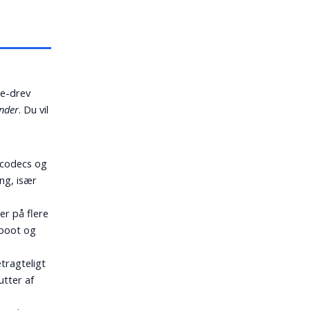
Me-drev
under
. Du vil
e codecs og
ing, især
er på flere
-boot og
etragteligt
utter af