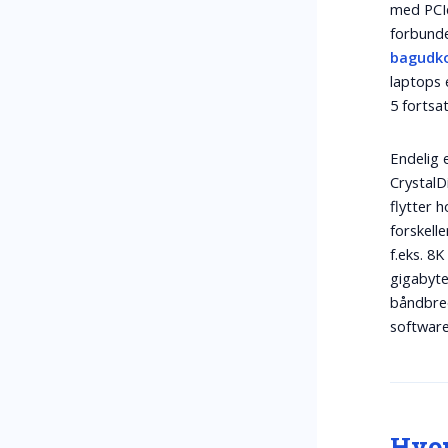
med PCIe
forbunde
bagudk
laptops 
5 fortsa
Endelig 
CrystalD
flytter 
forskell
f.eks. 8
gigabyte
båndbred
software
Hvor