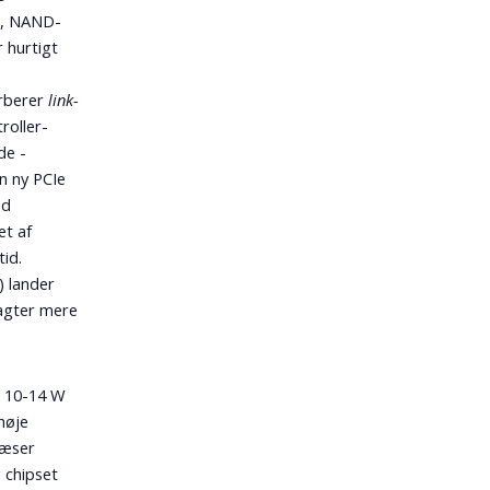
er, NAND-
 hurtigt
arberer
link-
roller-
de -
n ny PCIe
ed
et af
id.
) lander
magter mere
k 10-14 W
høje
læser
 chipset