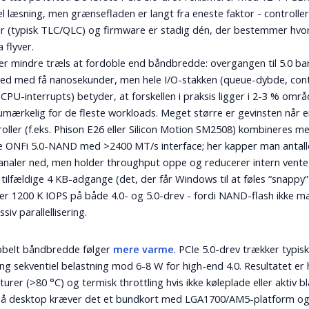
el læsning, men grænsefladen er langt fra eneste faktor - controll
ur (typisk TLC/QLC) og firmware er stadig dén, der bestemmer hvor
 flyver.
er mindre træls at fordoble end båndbredde: overgangen til 5.0 b
ed med få nanosekunder, men hele I/O-stakken (queue-dybde, cont
, CPU-interrupts) betyder, at forskellen i praksis ligger i 2-3 % områ
mærkelig for de fleste workloads. Meget større er gevinsten når e
roller (f.eks. Phison E26 eller Silicon Motion SM2508) kombineres m
e ONFi 5.0-NAND med >2400 MT/s interface; her kapper man antall
aler ned, men holder throughput oppe og reducerer intern ventet
l: tilfældige 4 KB-adgange (det, der får Windows til at føles “snappy”
er 1200 K IOPS på både 4.0- og 5.0-drev - fordi NAND-flash ikke 
iv parallellisering.
belt båndbredde følger
mere varme
. PCIe 5.0-drev trækker typis
ng sekventiel belastning mod 6-8 W for high-end 4.0. Resultatet er 
urer (>80 °C) og termisk throttling hvis ikke køleplade eller aktiv b
 På desktop kræver det et bundkort med LGA1700/AM5-platform og