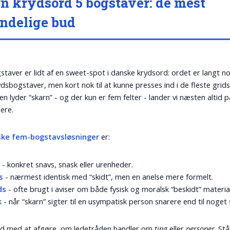
n krydsord 5 bogstaver: de mest
ndelige bud
taver er lidt af en sweet-spot i danske krydsord: ordet er langt nok
dsbogstaver, men kort nok til at kunne presses ind i de fleste grids
n lyder “skarn” - og der kun er fem felter - lander vi næsten altid på
ere.
ske fem-bogstavsløsninger
er:
t
- konkret snavs, snask eller urenheder.
s
- nærmest identisk med “skidt”, men en anelse mere formelt.
ds
- ofte brugt i aviser om både fysisk og moralsk “beskidt” materia
k
- når “skarn” sigter til en usympatisk person snarere end til noget 
tid med at afgøre, om ledetråden handler om
ting
eller
personer
. St