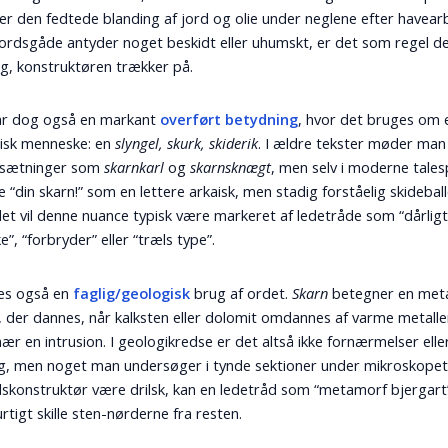
ler den fedtede blanding af jord og olie under neglene efter havear
ordsgåde antyder noget beskidt eller uhumskt, er det som regel d
g, konstruktøren trækker på.
ar dog også en markant
overført betydning
, hvor det bruges om 
isk menneske: en
slyngel, skurk, skiderik
. I ældre tekster møder man
sætninger som
skarnkarl
og
skarnsknægt
, men selv i moderne tale
 “din skarn!” som en lettere arkaisk, men stadig forståelig skideballe
et vil denne nuance typisk være markeret af ledetråde som “dårlig
”, “forbryder” eller “træls type”.
des også en
faglig/geologisk
brug af ordet.
Skarn
betegner en met
, der dannes, når kalksten eller dolomit omdannes af varme metalle
ær en intrusion. I geologikredse er det altså ikke fornærmelser elle
, men noget man undersøger i tynde sektioner under mikroskopet.
skonstruktør være drilsk, kan en ledetråd som “metamorf bjergart
urtigt skille sten-nørderne fra resten.