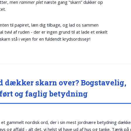
tter, men
rammer plet
næste gang “skarn” dukker op
et.
nten til papiret, læn dig tilbage, og lad os sammen
l tvivl af ruden - der er ingen grund til at lade et enkelt
skarn stå i vejen for en fuldendt krydsordssejr!
 dækker skarn over? Bogstavelig,
ført og faglig betydning
 et gammelt nordisk ord, der i sin mest jordnære betydning dække
avs og affald - alt det, vi helst vil have ud af hus og tanke. Tænk på