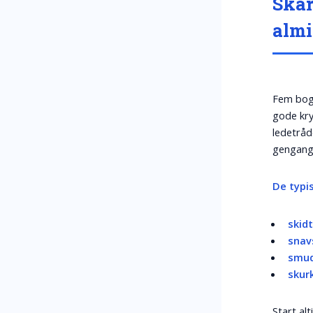
Skar
almi
Fem bogs
gode kry
ledetråde
gengang
De typi
skid
snav
smu
skur
Start al