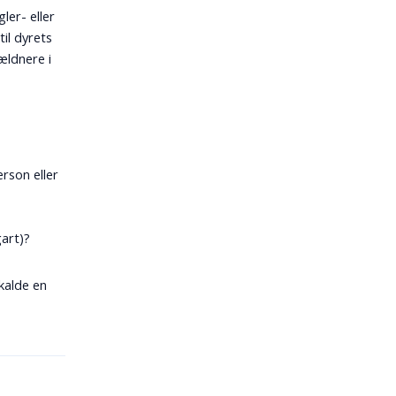
ler- eller
til dyrets
ældnere i
rson eller
gart)?
kalde en