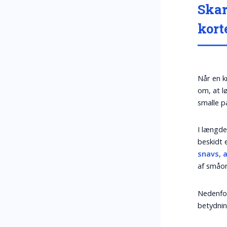
Skar
kort
Når en k
om, at l
smalle p
I længde
beskidt 
snavs, a
af småor
Nedenfor
betydnin