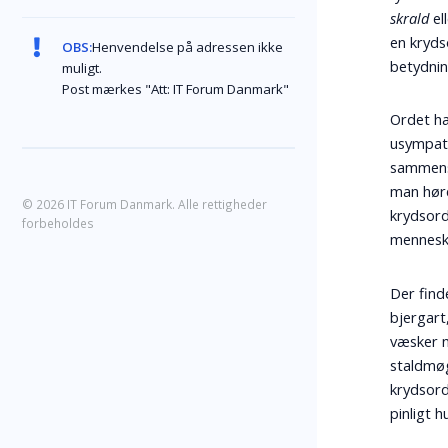
skrald
el
en kryds
OBS:
Henvendelse på adressen ikke
betydnin
muligt.
Post mærkes "Att: IT Forum Danmark"
Ordet h
usympat
sammen
man høre
© 2026 IT Forum Danmark. Alle rettigheder
krydsord
forbeholdes
menneske
Der fin
bjergart
væsker n
staldmøg
krydsord
pinligt h