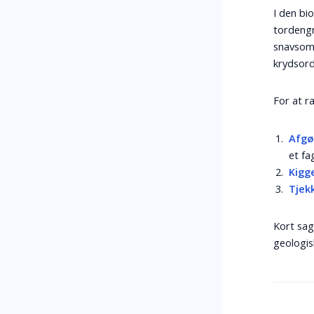
I den bi
tordengn
snavsomg
krydsord
For at r
Afgø
et fa
Kigg
Tjek
Kort sag
geologis