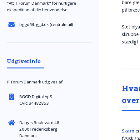
bare gæ
"Att IT Forum Danmark" for hurtigere
på brætt
ekspedition af din henvendelse.
bggd@bggd.dk
(centralmail)
Sæt blya
skrubbe a
stædigt 
Udgiverinfo
IT Forum Danmark udgives af:
Hvad
BGGD Digital ApS
over
CVR: 34482853
Dalgas Boulevard 48
2000 Frederiksberg
Skarn
er
Danmark
fysisk sn