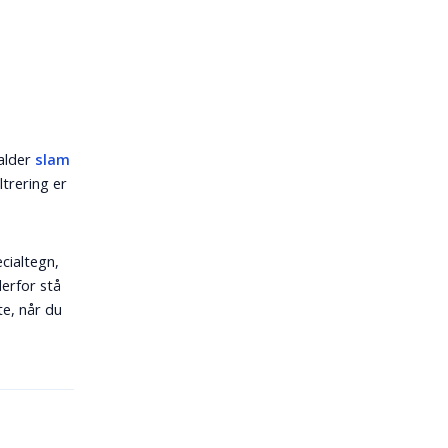
alder
slam
ltrering er
cialtegn,
derfor stå
te, når du