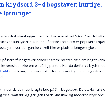
n krydsord 3–4 bogstaver: hurtige,
e løsninger
rydsordsskribent nøjes med den korte ledetråd
“skarn”
, er det ofte
øsningen kun fylder 3-4 felter. Sådanne korte ord er populære i hjø
assager, hvor der ganske enkelt ikke er plads til længere gloser.
r på bare få bogstaver handler “skarn” næsten altid om noget konk
eller uønsket - ikke om en dårlig person. Har du derfor et kryds me
ffald
som tema, er chancen stor for, at svaret gemmer sig i denne
d.
 finder du de mest brugte bud på 3-4 bogstaver. De dækker alle d
g “snavs/affald” og går igen i både klassiske og moderne krydsord: