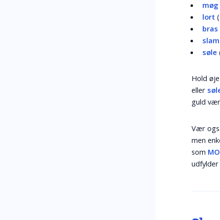
møg
lort
(
bras
slam
søle
Hold øje
eller
søl
guld vær
Vær ogs
men enke
som
MO
udfylder 