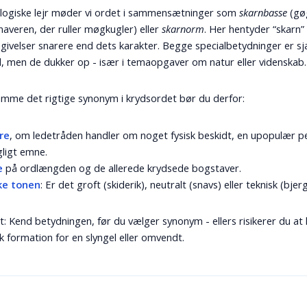
ologiske lejr møder vi ordet i sammensætninger som
skarnbasse
(gøg
averen, der ruller møgkugler) eller
skarnorm
. Her hentyder “skarn” 
ivelser snarere end dets karakter. Begge specialbetydninger er sj
, men de dukker op - især i temaopgaver om natur eller videnskab.
amme det rigtige synonym i krydsordet bør du derfor:
re
, om ledetråden handler om noget fysisk beskidt, en upopulær pe
gligt emne.
e
på ordlængden og de allerede krydsede bogstaver.
ke tonen
: Er det groft (skiderik), neutralt (snavs) eller teknisk (bjer
t: Kend betydningen, før du vælger synonym - ellers risikerer du at 
k formation for en slyngel eller omvendt.