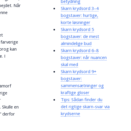
betydning
bejdet. Når
Skarn krydsord 3–4
enne
bogstaver: hurtige,
korte løsninger
Skarn krydsord 5
et
bogstaver: de mest
 farverige
almindelige bud
sprog kan
Skarn krydsord 6–8
. I
bogstaver: når nuancen
t
skal med
Skarn krydsord 9+
bogstaver:
sammensætninger og
amorf
kraftige gloser
rige
Tips: Sådan finder du
r
det rigtige skarn-svar via
 Skulle en
krydserne
” derfor