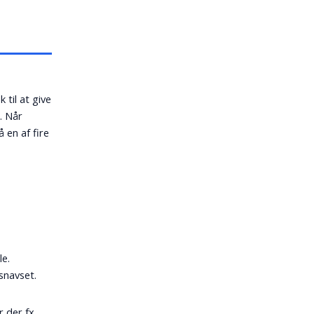
 til at give
. Når
 en af fire
le.
snavset.
år der fx