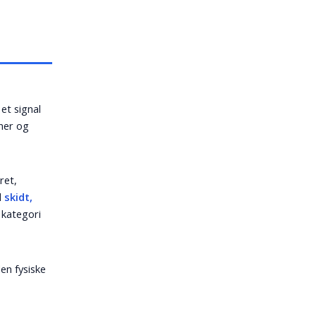
 et signal
rner og
ret,
d
skidt,
 kategori
en fysiske