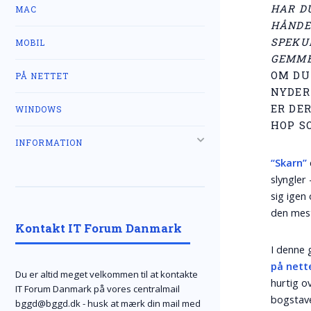
HAR D
MAC
HÅNDE
SPEKUL
MOBIL
GEMME
OM DU
PÅ NETTET
NYDER
ER DER
WINDOWS
HOP S
INFORMATION
“Skarn”
slyngler
sig igen
den mest
Kontakt IT Forum Danmark
I denne 
på nett
Du er altid meget velkommen til at kontakte
hurtig ov
IT Forum Danmark på vores centralmail
bogstave
bggd@bggd.dk
- husk at mærk din mail med