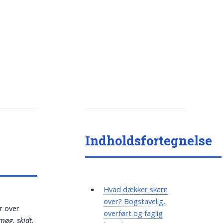
Indholdsfortegnelse
Hvad dækker skarn
over? Bogstavelig,
r over
overført og faglig
møg, skidt,