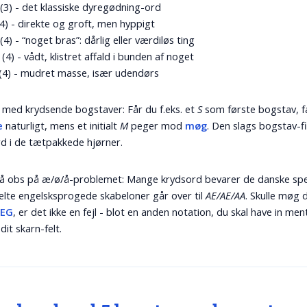
(3) - det klassiske dyregødning-ord
4) - direkte og groft, men hyppigt
(4) - “noget bras”: dårlig eller værdiløs ting
(4) - vådt, klistret affald i bunden af noget
(4) - mudret masse, især udendørs
 med krydsende bogstaver: Får du f.eks. et
S
som første bogstav, f
e
naturligt, mens et initialt
M
peger mod
møg
. Den slags bogstav-fi
d i de tætpakkede hjørner.
å obs på æ/ø/å-problemet: Mange krydsord bevarer de danske spe
lte engelsksprogede skabeloner går over til
AE/AE/AA
. Skulle møg 
EG
, er det ikke en fejl - blot en anden notation, du skal have in men
dit skarn-felt.