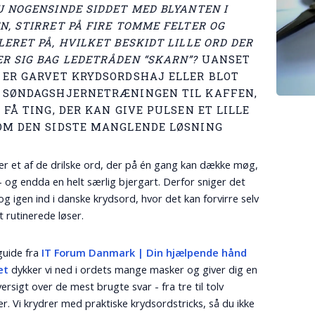
U NOGENSINDE SIDDET MED BLYANTEN I
N, STIRRET PÅ FIRE TOMME FELTER OG
ERET PÅ, HVILKET BESKIDT LILLE ORD DER
R SIG BAG LEDETRÅDEN “SKARN”?
UANSET
 ER GARVET KRYDSORDSHAJ ELLER BLOT
 SØNDAGS­HJERNETRÆNINGEN TIL KAFFEN,
 FÅ TING, DER KAN GIVE PULSEN ET LILLE
OM DEN SIDSTE MANGLENDE LØSNING
er et af de drilske ord, der på én gang kan dække møg,
 - og endda en helt særlig bjergart. Derfor sniger det
 og igen ind i danske krydsord, hvor det kan forvirre selv
 rutinerede løser.
guide fra
IT Forum Danmark | Din hjælpende hånd
et
dykker vi ned i ordets mange masker og giver dig en
ersigt over de mest brugte svar - fra tre til tolv
r. Vi krydrer med praktiske krydsordstricks, så du ikke